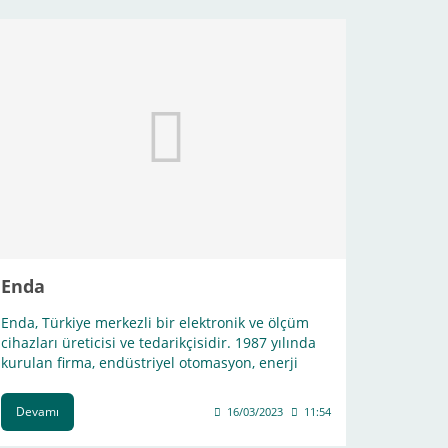
Enda
Enda, Türkiye merkezli bir elektronik ve ölçüm
cihazları üreticisi ve tedarikçisidir. 1987 yılında
kurulan firma, endüstriyel otomasyon, enerji
yönetimi, süreç kontrolü ve ölçüm uygulamaları
için çeşitli cihazlar ve sistemler sunar
Devamı
16/03/2023
11:54