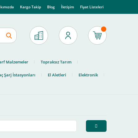
kımızda
Kargo Takip
Blog
İletişim
Fiyat Listeleri
arf Malzemeler
Topraksız Tarım
ç Şarj İstasyonları
El Aletleri
Elektronik