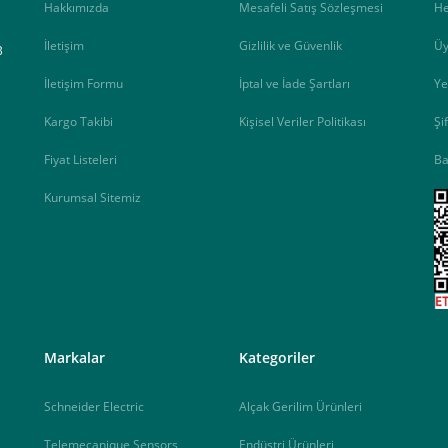
Hakkımızda
Mesafeli Satış Sözleşmesi
H
İletişim
Gizlilik ve Güvenlik
Üy
B
İletişim Formu
İptal ve İade Şartları
Ye
Kargo Takibi
Kişisel Veriler Politikası
Şi
Fiyat Listeleri
Ba
Kurumsal Sitemiz
<
Markalar
Kategoriler
Schneider Electric
Alçak Gerilim Ürünleri
Telemecanique Sensors
Endüstri Ürünleri