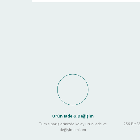
yelpazesi sunmaktadır.
Ürün İade & Değişim
Tüm siparişlerinizde kolay ürün iade ve
256 Bit SS
değişim imkanı