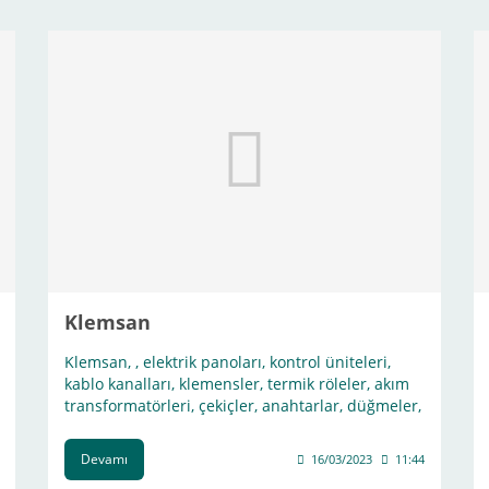
Klemsan
Klemsan, , elektrik panoları, kontrol üniteleri,
kablo kanalları, klemensler, termik röleler, akım
transformatörleri, çekiçler, anahtarlar, düğmeler,
sensörler ve diğer elektrik malzemeleri gibi geniş
bir ürün yelpazesi sunmaktadır.
Devamı
16/03/2023
11:44