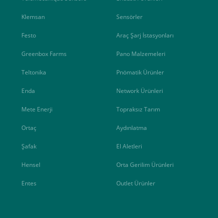
Klemsan
Sensörler
Festo
Araç Şarj İstasyonları
Greenbox Farms
Pano Malzemeleri
Teltonika
Pnömatik Ürünler
Enda
Network Ürünleri
Mete Enerji
Topraksız Tarım
Ortaç
Aydınlatma
Şafak
El Aletleri
Hensel
Orta Gerilim Ürünleri
Entes
Outlet Ürünler