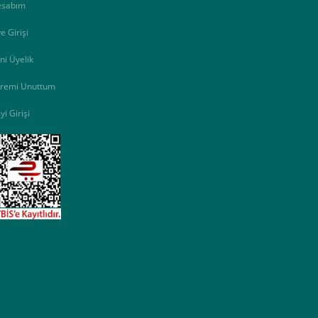
esabım
e Girişi
ni Üyelik
fremi Unuttum
yi Girişi