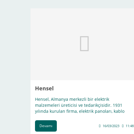
Hensel
Hensel, Almanya merkezli bir elektrik
malzemeleri üreticisi ve tedarikçisidir. 1931
yılında kurulan firma, elektrik panoları, kablo
kanalları, klemensler, şalt ekipmanları,
anahtarlar, prizler, dağıtım kutuları ve diğer
Devamı
16/03/2023
11:48
elektrik malzemeleri gibi geniş bir ürün