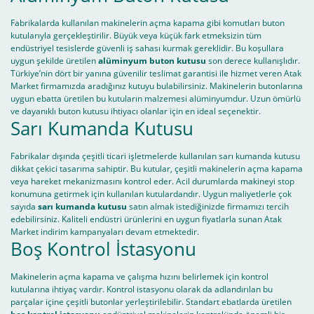
Fabrikalarda kullanılan makinelerin açma kapama gibi komutları buton
kutularıyla gerçekleştirilir. Büyük veya küçük fark etmeksizin tüm
endüstriyel tesislerde güvenli iş sahası kurmak gereklidir. Bu koşullara
uygun şekilde üretilen
alüminyum buton kutusu
son derece kullanışlıdır.
Türkiye’nin dört bir yanına güvenilir teslimat garantisi ile hizmet veren Atak
Market firmamızda aradığınız kutuyu bulabilirsiniz. Makinelerin butonlarına
uygun ebatta üretilen bu kutuların malzemesi alüminyumdur. Uzun ömürlü
ve dayanıklı buton kutusu ihtiyacı olanlar için en ideal seçenektir.
Sarı Kumanda Kutusu
Fabrikalar dışında çeşitli ticari işletmelerde kullanılan sarı kumanda kutusu
dikkat çekici tasarıma sahiptir. Bu kutular, çeşitli makinelerin açma kapama
veya hareket mekanizmasını kontrol eder. Acil durumlarda makineyi stop
konumuna getirmek için kullanılan kutulardandır. Uygun maliyetlerle çok
sayıda
sarı kumanda kutusu
satın almak istediğinizde firmamızı tercih
edebilirsiniz. Kaliteli endüstri ürünlerini en uygun fiyatlarla sunan Atak
Market indirim kampanyaları devam etmektedir.
Boş Kontrol İstasyonu
Makinelerin açma kapama ve çalışma hızını belirlemek için kontrol
kutularına ihtiyaç vardır. Kontrol istasyonu olarak da adlandırılan bu
parçalar içine çeşitli butonlar yerleştirilebilir. Standart ebatlarda üretilen