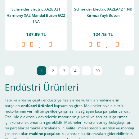
Schneider Electric XA2ED21
Schneider Electric XA2EA42 1 NK
Harmony XA2 Mandal Buton Ø22
Kırmızı Yaylı Buton
1NA
137,89 TL
124,15 TL
1
2
3
4
..
39
Endüstri Ürünleri
Fabrikalarda ve çeşitli endüstriyel tesislerde kullanılan makinelerin
parçaları
endüstri ürünleri
kapsamına girer. Makinelerin ve elektrik
motorlarının verimli bir şekilde çalışmasını sağlayan bazı parçalar vardır.
Özellikle elektronik devrelerde motorların güvenli ve sorunsuz çalışması
için kontrol ekipmanları gereklidir. Makineleri kontrol etmeyi kolaylaştıran
bu parçalar zamanla arızalanabilir. Kaliteli malzemeden üretilen ve montajı
çok basit olan
makine parçaları
kullanarak bu tür arızaları giderebilirsiniz.