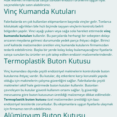
Atak Market firmamızda satışa sunulan endüstri ürünlerini uygun fiyat
seçenekleriyle satın alabilirsiniz.
Vinç Kumanda Kutuları
Fabrikalarda en çok kullanılan ekipmanların başında vinçler gelir. Tonlarca
kiloluktaki ağırlıkları bile hızlı biçimde taşıyan vinçlerin kontrolü belirli
bölgeden yapılır. Vinci aşağı yukarı veya sağa sola hareket ettirmede
vinç
kumanda kutuları
kullanılır. Bu parçalarda herhangi bir sebepten dolayı
arızanın meydana gelmesi durumunda yedek parça ihtiyacı doğar. Birinci
sınıf kalitede malzemeden üretilen vinç kumanda kutularını firmamızdan
tedarik edebilirsiniz. Başka bir yerde kolay kolay bulamayacağınız fiyatlarla
satışa sunulan bu ürünler en çok talep edilen endüstri malzemelerindendir.
Termoplastik Buton Kutusu
Vinç kumandası dışında çeşitli endüstriyel makinelerin kontrolünde buton
kutularına ihtiyaç vardır. Bu kutular, dış etkenlere karşı korunaklı yapıda
olduğu için makinelerin çalışma güvenliğini sağlar. Fabrikalarda çeşitli
makineleri aktif hale getirmede buton kutuları kullanılır. Butonları
çevreleyen bu kutular güvenli kullanım ortamı sağlar. İş güvenliği
mevzuatına göre buton kutusunun üretildiği malzemeye dikkat edilmelidir.
Termoplastik buton kutusu
özel malzemeden üretildiği için bazı
endüstriyel tesislerde zorunludur. Bu ekipmanlara uygun fiyatlarla ulaşmak
için firmamızı tercih edebilirsiniz.
Alüminyum Buton Kutusu