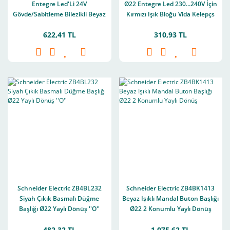
Entegre Led'Li 24V
Ø22 Entegre Led 230...240V İçin
Gövde/Sabitleme Bilezikli Beyaz
Kırmızı Işık Bloğu Vida Kelepçs
Işık Bloğu 1Na
Terminali
622,41 TL
310,93 TL
Schneider Electric ZB4BL232
Schneider Electric ZB4BK1413
Siyah Çıkık Basmalı Düğme
Beyaz Işıklı Mandal Buton Başlığı
Başlığı Ø22 Yaylı Dönüş ''O''
Ø22 2 Konumlu Yaylı Dönüş
482,32 TL
1.075,62 TL