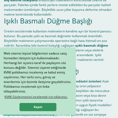
boş kontrol istasyonu
endüstriyel makinelerin kontrolünde önemli bir
parçadır. Fabrika içinde farklı yerlere monte edilebilen bu parçalar kaliteli
malzemeden üretilmiştir. Böylelikle uzun yıllar boyunca deforme olmadan
makine kontrolünde kullanılabilir.
Işıklı Basmalı Düğme Başlığı
Üretim tesislerinde kullanılan makinelerin kendine ayrı bir kontrol panosu
bulunur. Bu panoda ışıklı ve basmalı düğmeler kullanmak önemlidir.
Böylelikle makinenin çalışmasında operatöre bağlı hata ihtimali en aza
indirilir. Karanlıkta bile kontrol kolaylığı sağlayan
ışıklı basmalı düğme
başlığı
en ideal ürünlerdendir. Endüstriyel makinelerin veya elektrik
Web sitemiz kişisel bilgilerinizi sadece satış
motorlarının kontrol panosuna konulan düğmeler arasındadır. Işıklı
hizmetleri iletişimi için kullanmaktadır.
tasarımıyla kullanım kolaylığı sağlayan bu üniteler makinenin verimli
Herhangi bir üçüncü taraf ile paylaşımı söz
çalışmasını sağlar.
konusu değildir. Sitemizi ziyaret ettiğinizde
Kırmızı Pilot Işığı Başlığı
KVKK politikamızı incelemiş ve kabul etmiş
sayılırsınız. Her türlü soru, görüş ve
Birinci sınıf kalitedeki malzemeden üretilen tüm
endüstri ürünleri
Atak
önerileriniz için bizimle iletişime geçebilirsiniz.
Market firmamızda bulabilirsiniz. Şirketimizin geniş ürün yelpazesi
Politikamızı incelemek için linke
arasında elektrik panolarında kullanılan pilot ışığı başlıkları da mevcuttur.
tıklayabilirsiniz.
Bu ışıklar makinelerin gerektiğinde açılıp kapanmasını veya kısa devre
KVKK Sözleşmesini incelemek için tıklayınız.
yapmasında kullanılır. Dikkat çekici olması için kırmızı ışıklı tasarıma
sahiptir.
Kırmızı pilot ışığı başlığı
ihtiyacınızda en uygun fiyatlı modelleri
Kapat
Whatsapp Sipariş Hattı
şirketimizden tedarik edebilirsiniz. Kullanım kolaylığı sağlayan bu
ekipmanlar sayesinde fabrika ve iş yerlerinde güvenlik en üst seviyeye