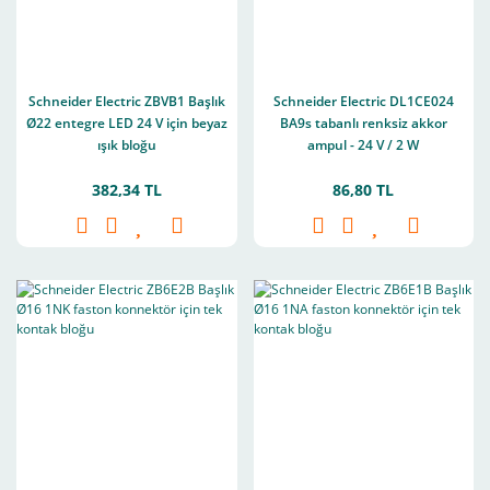
Schneider Electric ZBVB1 Başlık
Schneider Electric DL1CE024
Ø22 entegre LED 24 V için beyaz
BA9s tabanlı renksiz akkor
ışık bloğu
ampul - 24 V / 2 W
382,34 TL
86,80 TL