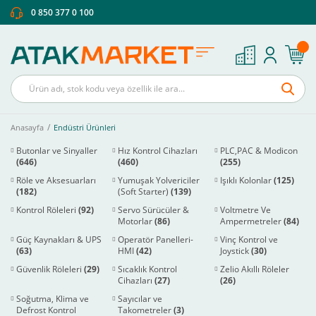
0 850 377 0 100
Anasayfa
Endüstri Ürünleri
Butonlar ve Sinyaller
Hız Kontrol Cihazları
PLC,PAC & Modicon
(646)
(460)
(255)
Röle ve Aksesuarları
Yumuşak Yolvericiler
Işıklı Kolonlar
(125)
(182)
(Soft Starter)
(139)
Kontrol Röleleri
(92)
Servo Sürücüler &
Voltmetre Ve
Motorlar
(86)
Ampermetreler
(84)
Güç Kaynakları & UPS
Operatör Panelleri-
Vinç Kontrol ve
(63)
HMI
(42)
Joystick
(30)
Güvenlik Röleleri
(29)
Sıcaklık Kontrol
Zelio Akıllı Röleler
Cihazları
(27)
(26)
Soğutma, Klima ve
Sayıcılar ve
Defrost Kontrol
Takometreler
(3)