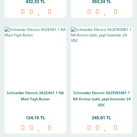
432,33 TL
303,24 TL
Schneider Electric XA2EA61 1 NA
Schneider Electric XA2EW34B1 1
Mavi Yaylı Buton
NA Kırmızı Işıklı, yaylı butonlar 24
VDC
124,15 TL
245,01 TL