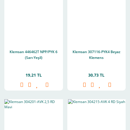
Klemsan 446462T NPP/PYK 6
Klemsan 307116-PYK4 Beyaz
(Sarı-Yeşil)
Klemens
19,21 TL
30,73 TL