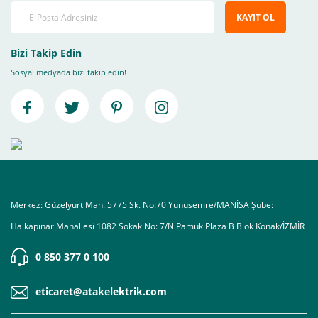
KAYIT OL
Bizi Takip Edin
Sosyal medyada bizi takip edin!
Merkez: Güzelyurt Mah. 5775 Sk. No:70 Yunusemre/MANİSA Şube:
Halkapınar Mahallesi 1082 Sokak No: 7/N Pamuk Plaza B Blok Konak/İZMİR
0 850 377 0 100
eticaret@atakelektrik.com