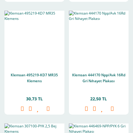
Klemsan 495219-KD7 MR35
Klemsan 444170 Npp/Avk 16Rd
Klemens
Gri Nıhayet Plakası
30,73 TL
22,50 TL