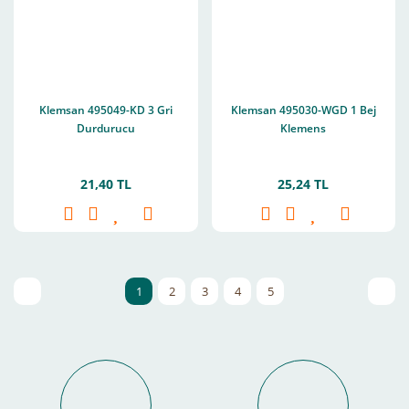
Klemsan 495049-KD 3 Gri
Klemsan 495030-WGD 1 Bej
Durdurucu
Klemens
21,40 TL
25,24 TL
1
2
3
4
5