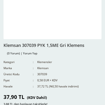
Klemsan 307039 PYK 1,5ME Gri Klemens
(0 Yorum) | Yorum Yap
Kategori
Klemensler
Marka
Klemsan
Üretici Kodu
307039
Fiyat
0,58 EUR + KDV
Havale
37,72 TL (%0,50 havale indirimi)
37,90 TL
(KDV Dahil)
3,88 TL den başlayan taksitlerle!