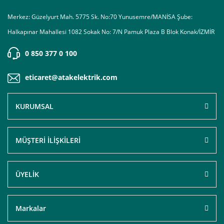
Merkez: Güzelyurt Mah. 5775 Sk. No:70 Yunusemre/MANİSA Şube:
Halkapınar Mahallesi 1082 Sokak No: 7/N Pamuk Plaza B Blok Konak/İZMİR
0 850 377 0 100
eticaret@atakelektrik.com
KURUMSAL
MÜŞTERİ İLİŞKİLERİ
ÜYELİK
Markalar