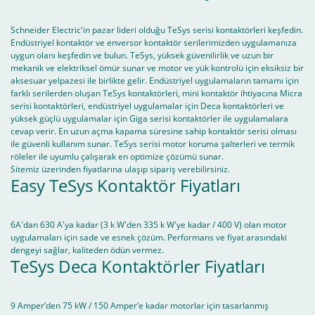
Schneider Electric'in pazar lideri olduğu TeSys serisi kontaktörleri keşfedin.
Endüstriyel kontaktör ve enversor kontaktör serilerimizden uygulamanıza
uygun olanı keşfedin ve bulun. TeSys, yüksek güvenilirlik ve uzun bir
mekanik ve elektriksel ömür sunar ve motor ve yük kontrolü için eksiksiz bir
aksesuar yelpazesi ile birlikte gelir. Endüstriyel uygulamaların tamamı için
farklı serilerden oluşan TeSys kontaktörleri, mini kontaktör ihtiyacına Micra
serisi kontaktörleri, endüstriyel uygulamalar için Deca kontaktörleri ve
yüksek güçlü uygulamalar için Giga serisi kontaktörler ile uygulamalara
cevap verir. En uzun açma kapama süresine sahip kontaktör serisi olması
ile güvenli kullanım sunar. TeSys serisi motor koruma şalterleri ve termik
röleler ile uyumlu çalışarak en optimize çözümü sunar.
Sitemiz üzerinden fiyatlarına ulaşıp sipariş verebilirsiniz.
Easy TeSys Kontaktör Fiyatları
6A'dan 630 A'ya kadar (3 k W'den 335 k W'ye kadar / 400 V) olan motor
uygulamaları için sade ve esnek çözüm. Performans ve fiyat arasındaki
dengeyi sağlar, kaliteden ödün vermez.
TeSys Deca Kontaktörler Fiyatları
9 Amper’den 75 kW / 150 Amper’e kadar motorlar için tasarlanmış