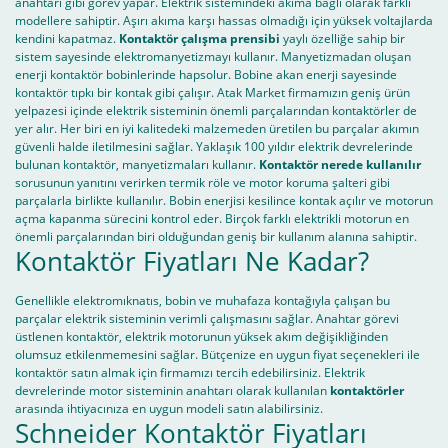
anahtarı gibi görev yapar. Elektrik sistemindeki akıma bağlı olarak farklı
modellere sahiptir. Aşırı akıma karşı hassas olmadığı için yüksek voltajlarda
kendini kapatmaz.
Kontaktör çalışma prensibi
yaylı özelliğe sahip bir
sistem sayesinde elektromanyetizmayı kullanır. Manyetizmadan oluşan
enerji kontaktör bobinlerinde hapsolur. Bobine akan enerji sayesinde
kontaktör tıpkı bir kontak gibi çalışır. Atak Market firmamızın geniş ürün
yelpazesi içinde elektrik sisteminin önemli parçalarından kontaktörler de
yer alır. Her biri en iyi kalitedeki malzemeden üretilen bu parçalar akımın
güvenli halde iletilmesini sağlar. Yaklaşık 100 yıldır elektrik devrelerinde
bulunan kontaktör, manyetizmaları kullanır.
Kontaktör nerede kullanılır
sorusunun yanıtını verirken termik röle ve motor koruma şalteri gibi
parçalarla birlikte kullanılır. Bobin enerjisi kesilince kontak açılır ve motorun
açma kapanma sürecini kontrol eder. Birçok farklı elektrikli motorun en
önemli parçalarından biri olduğundan geniş bir kullanım alanına sahiptir.
Kontaktör Fiyatları Ne Kadar?
Genellikle elektromıknatıs, bobin ve muhafaza kontağıyla çalışan bu
parçalar elektrik sisteminin verimli çalışmasını sağlar. Anahtar görevi
üstlenen kontaktör, elektrik motorunun yüksek akım değişikliğinden
olumsuz etkilenmemesini sağlar. Bütçenize en uygun fiyat seçenekleri ile
kontaktör satın almak için firmamızı tercih edebilirsiniz. Elektrik
devrelerinde motor sisteminin anahtarı olarak kullanılan
kontaktörler
arasında ihtiyacınıza en uygun modeli satın alabilirsiniz.
Schneider Kontaktör Fiyatları