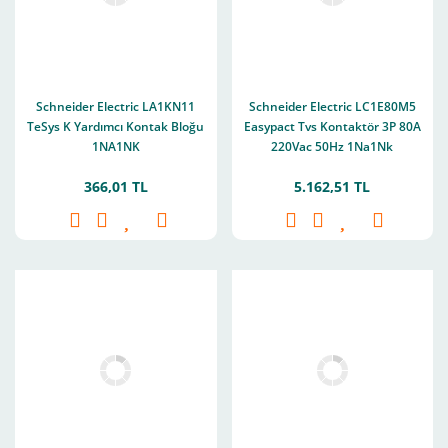
Schneider Electric LA1KN11
Schneider Electric LC1E80M5
TeSys K Yardımcı Kontak Bloğu
Easypact Tvs Kontaktör 3P 80A
1NA1NK
220Vac 50Hz 1Na1Nk
366,01 TL
5.162,51 TL