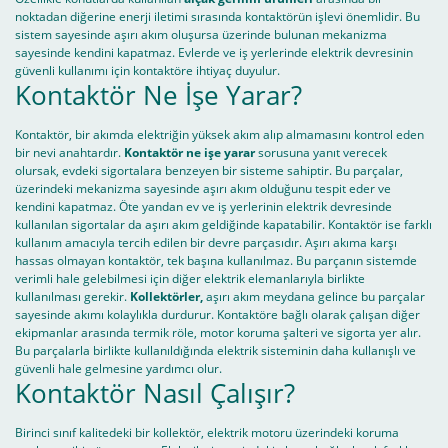
noktadan diğerine enerji iletimi sırasında kontaktörün işlevi önemlidir. Bu
sistem sayesinde aşırı akım oluşursa üzerinde bulunan mekanizma
sayesinde kendini kapatmaz. Evlerde ve iş yerlerinde elektrik devresinin
güvenli kullanımı için kontaktöre ihtiyaç duyulur.
Kontaktör Ne İşe Yarar?
Kontaktör, bir akımda elektriğin yüksek akım alıp almamasını kontrol eden
bir nevi anahtardır.
Kontaktör ne işe yarar
sorusuna yanıt verecek
olursak, evdeki sigortalara benzeyen bir sisteme sahiptir. Bu parçalar,
üzerindeki mekanizma sayesinde aşırı akım olduğunu tespit eder ve
kendini kapatmaz. Öte yandan ev ve iş yerlerinin elektrik devresinde
kullanılan sigortalar da aşırı akım geldiğinde kapatabilir. Kontaktör ise farklı
kullanım amacıyla tercih edilen bir devre parçasıdır. Aşırı akıma karşı
hassas olmayan kontaktör, tek başına kullanılmaz. Bu parçanın sistemde
verimli hale gelebilmesi için diğer elektrik elemanlarıyla birlikte
kullanılması gerekir.
Kollektörler,
aşırı akım meydana gelince bu parçalar
sayesinde akımı kolaylıkla durdurur. Kontaktöre bağlı olarak çalışan diğer
ekipmanlar arasında termik röle, motor koruma şalteri ve sigorta yer alır.
Bu parçalarla birlikte kullanıldığında elektrik sisteminin daha kullanışlı ve
güvenli hale gelmesine yardımcı olur.
Kontaktör Nasıl Çalışır?
Birinci sınıf kalitedeki bir kollektör, elektrik motoru üzerindeki koruma