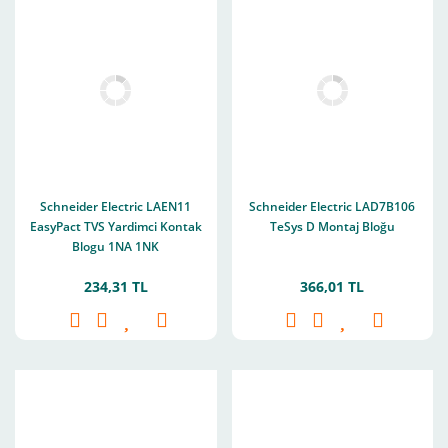
Schneider Electric LAEN11
Schneider Electric LAD7B106
EasyPact TVS Yardimci Kontak
TeSys D Montaj Bloğu
Blogu 1NA 1NK
234,31 TL
366,01 TL