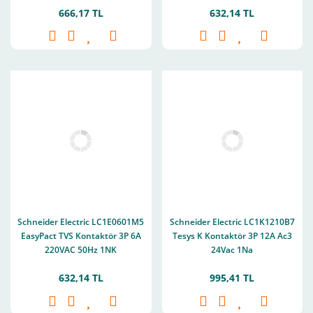
666,17 TL
632,14 TL
Schneider Electric LC1E0601M5
Schneider Electric LC1K1210B7
EasyPact TVS Kontaktör 3P 6A
Tesys K Kontaktör 3P 12A Ac3
220VAC 50Hz 1NK
24Vac 1Na
632,14 TL
995,41 TL