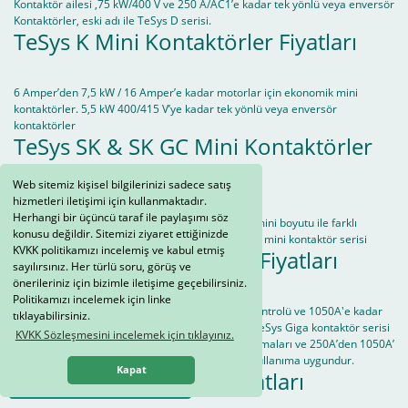
Kontaktör ailesi ,75 kW/400 V ve 250 A/AC1’e kadar tek yönlü veya enversör
Kontaktörler, eski adı ile TeSys D serisi.
TeSys K Mini Kontaktörler Fiyatları
6 Amper’den 7,5 kW / 16 Amper’e kadar motorlar için ekonomik mini
kontaktörler. 5,5 kW 400/415 V’ye kadar tek yönlü veya enversör
kontaktörler
TeSys SK & SK GC Mini Kontaktörler
Fiyatları
Web sitemiz kişisel bilgilerinizi sadece satış
hizmetleri iletişimi için kullanmaktadır.
Herhangi bir üçüncü taraf ile paylaşımı söz
5A’den 12A’e kadar mini kontaktörler.27-45mm mini boyutu ile farklı
konusu değildir. Sitemizi ziyaret ettiğinizde
alanlarındaki uygulama ihtiyaçlarına cevap veren mini kontaktör serisi
KVKK politikamızı incelemiş ve kabul etmiş
TeSys Giga Kontaktörler Fiyatları
sayılırsınız. Her türlü soru, görüş ve
önerileriniz için bizimle iletişime geçebilirsiniz.
Politikamızı incelemek için linke
800 A (450 kW / 400V)'e kadar olan motorların kontrolü ve 1050A'e kadar
tıklayabilirsiniz.
olan yükleri anahtarlamak için kontaktör serisi. TeSys Giga kontaktör serisi
KVKK Sözleşmesini incelemek için tıklayınız.
115A’den 800A’e kadar olan AC-3 (motor) uygulamaları ve 250A’den 1050A’
e kadar olan AC-1 (rezistif yük) uygulamarı için kullanıma uygundur.
Kapat
TeSys F Kontaktörler Fiyatları
Whatsapp Sipariş Hattı