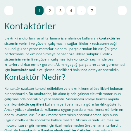
1
2
3
4
..
7
Kontaktörler
Elektrikli motorların anahtarlanma işlemlerinde kullanılan
kontaktörler
sistemin verimli ve güvenli çalışmasını sağlar. Elektrik tesisatının bağlı
bulunduğu her yerde motorların önemli parçalarından biridir. Çalışma
performansı bakımından röleye benzer özelliklere sahiptir. Elektrik
sisteminin verimli ve güvenli çalışması için kontaktör seçiminde bazı
kriterlere dikkat etmek gerekir. Akımın geçtiği parçaların zarar görmemesi
için
kontaktör nedir
ve işlevsel özellikleri hakkında detaylar önemlidir.
Kontaktör Nedir?
Kontaktör uzaktan kontrol edilebilen ve elektrik kontrol özellikleri bulunan
bir anahtardır. Bu anahtarlar, bir akım içinde çalışan elektrik motorunun
çalışmasında önemli bir yere sahiptir. Sistemdeki röleye benzer yapıda
olan
kontaktör çeşitleri
kullanım yeri ve amacına göre farklılık gösterir.
Ancak yüksek akımlarda kullanıma uygun yapıda olması kontaktörlerin en
önemli avantajıdır. Elektrik motor sisteminin anahtarlanması için buna
uygun özelliklerde kontaktör kullanılmalıdır. Akımın verimli iletilmesi ve
motorun zarar görmemesi için özel malzemeden üretilen anahtarlardır.
Özellikle konutlarda kullanılan
alçak gerilim ürünleri
arasında bir