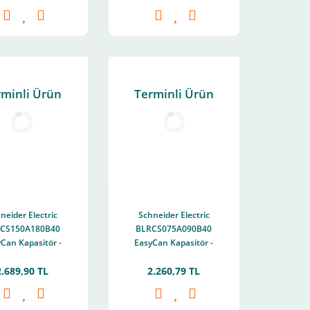
50Hz 400V
50/60Hz
rminli Ürün
Terminli Ürün
neider Electric
Schneider Electric
CS150A180B40
BLRCS075A090B40
Can Kapasitör -
EasyCan Kapasitör -
8 kvar - 400 V -
7,5/9 kvar - 400 V -
2.689,90 TL
2.260,79 TL
50/60Hz
50/60Hz