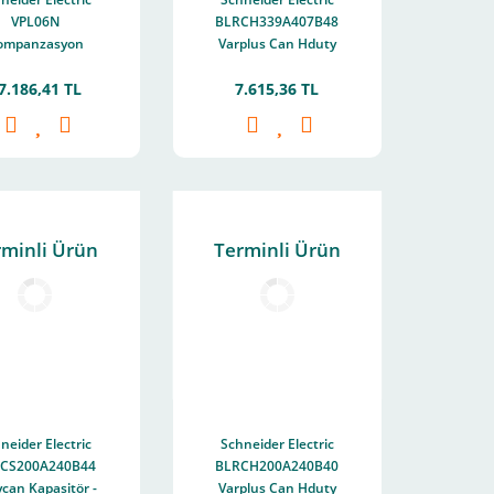
VPL06N
BLRCH339A407B48
ompanzasyon
Varplus Can Hduty
lesi - Varplus
Kapasitör - 33,9/40,7
7.186,41 TL
7.615,36 TL
Logic - Vpl 6
Kvar - 480 V -
50/60Hz
rminli Ürün
Terminli Ürün
neider Electric
Schneider Electric
CS200A240B44
BLRCH200A240B40
can Kapasitör -
Varplus Can Hduty