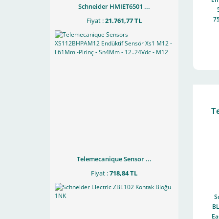
Schneider HMIET6501 ...
7
Fiyat :
21.761,77 TL
Ko
T
Telemecanique Sensor ...
Fiyat :
718,84 TL
S
B
Ea