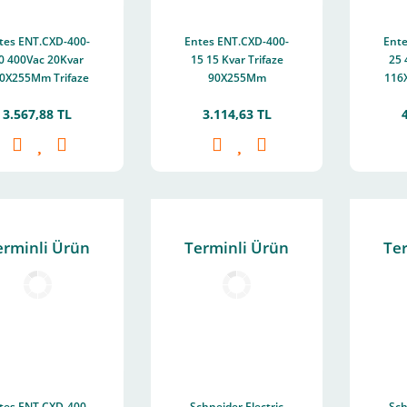
tes ENT.CXD-400-
Entes ENT.CXD-400-
Ente
0 400Vac 20Kvar
15 15 Kvar Trifaze
25 
0X255Mm Trifaze
90X255Mm
116
ndansatör M1889
Kondansatör M1888
Kon
3.567,88 TL
3.114,63 TL
erminli Ürün
Terminli Ürün
Te
tes ENT.CXD-400-
Schneider Electric
Sch