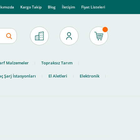
kımızda
Kargo Takip
Blog
İletişim
Fiyat Listeleri
arf Malzemeler
Topraksız Tarım
ç Şarj İstasyonları
El Aletleri
Elektronik