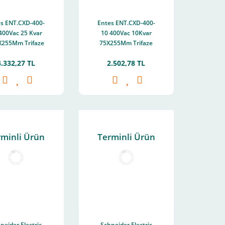
s ENT.CXD-400-
Entes ENT.CXD-400-
400Vac 25 Kvar
10 400Vac 10Kvar
X255Mm Trifaze
75X255Mm Trifaze
dansatör M1890
Kondansatör M1886
4.332,27 TL
2.502,78 TL
rminli Ürün
Terminli Ürün
neider Electric
Schneider Electric