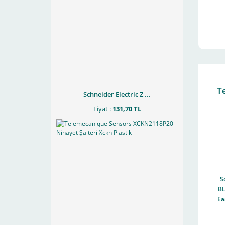
25
T
Schneider Electric Z ...
Fiyat :
131,70 TL
S
B
Ea
33