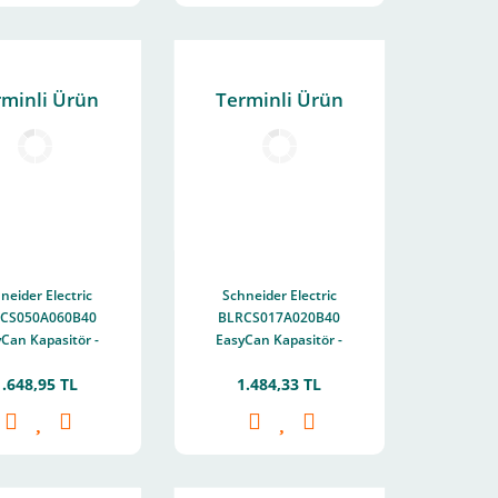
rminli Ürün
Terminli Ürün
neider Electric
Schneider Electric
CS050A060B40
BLRCS017A020B40
Can Kapasitör -
EasyCan Kapasitör -
6 kvar - 400 V -
1,7/2 kvar - 400 V -
1.648,95 TL
1.484,33 TL
50/60Hz
50/60Hz