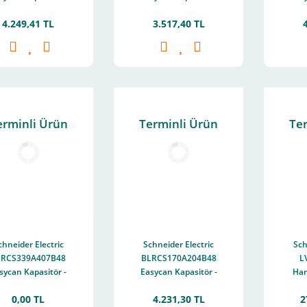
/30 Kvar - 440 V -
15/18 Kvar - 440 V -
20/2
4.249,41 TL
3.517,40 TL
50/60Hz
50/60Hz
erminli Ürün
Terminli Ürün
Te
chneider Electric
Schneider Electric
Sch
LRCS339A407B48
BLRCS170A204B48
L
sycan Kapasitör -
Easycan Kapasitör -
Har
,9/40,7 Kvar - 480
17/20,4 Kvar - 480 V
R
0,00 TL
4.231,30 TL
2
V - 50/60Hz
- 50/60Hz
21