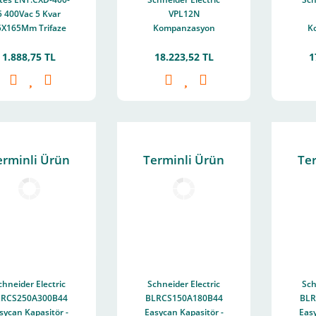
5 400Vac 5 Kvar
VPL12N
5X165Mm Trifaze
Kompanzasyon
K
ndansatör M1884
Rölesi - Varplus
Rö
1.888,75 TL
18.223,52 TL
1
Logic - Vpl 12
erminli Ürün
Terminli Ürün
Te
chneider Electric
Schneider Electric
Sch
LRCS250A300B44
BLRCS150A180B44
BLR
sycan Kapasitör -
Easycan Kapasitör -
Easy