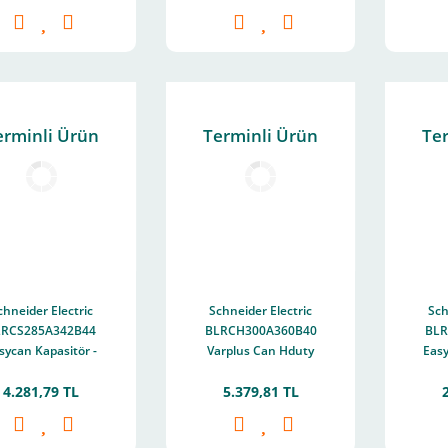
erminli Ürün
Terminli Ürün
Te
chneider Electric
Schneider Electric
Sch
LRCS285A342B44
BLRCH300A360B40
BLR
sycan Kapasitör -
Varplus Can Hduty
Easy
,5/34,2 Kvar - 440
Kapasitör - 30/36
15/1
4.281,79 TL
5.379,81 TL
V - 50/60Hz
Kvar - 400 V -
50/60Hz