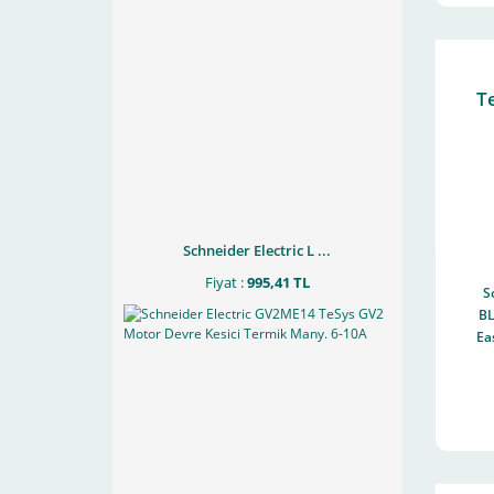
T
Schneider Electric L ...
Fiyat :
995,41 TL
S
B
Ea
2,