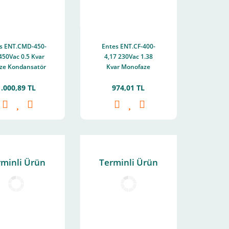
s ENT.CMD-450-
Entes ENT.CF-400-
 450Vac 0.5 Kvar
4,17 230Vac 1.38
aze Kondansatör
Kvar Monofaze
M3844
Kondansatör
1.000,89 TL
974,01 TL
60X137Mm M0996
rminli Ürün
Terminli Ürün