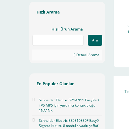
Hızlı Arama
En
Hızlı Ürün Arama
1
Ara
8
Detaylı Arama
En Populer Olanlar
T
Schneider Electric GZ1AN11 EasyPact
TVS MKŞ için yardımcı kontak bloğu
1NA1NK
Schneider Electric EZ9E108S0F Easy9
Sigorta Kutusu 8 modül sıvaaltı şeffaf