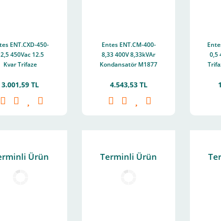
tes ENT.CXD-450-
Entes ENT.CM-400-
Ente
2,5 450Vac 12.5
8,33 400V 8,33kVAr
0,5
Kvar Trifaze
Kondansatör M1877
Trif
Kondansatör
3.001,59 TL
4.543,53 TL
5X255Mm M1897
erminli Ürün
Terminli Ürün
Te