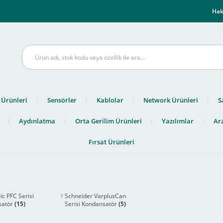
m
Hak
 Ürünleri
Sensörler
Kablolar
Network Ürünleri
S
Aydınlatma
Orta Gerilim Ürünleri
Yazılımlar
Ara
Fırsat Ürünleri
c PFC Serisi
Schneider VarplusCan
satör
(15)
Serisi Kondansatör
(5)