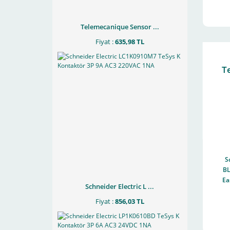
Telemecanique Sensor ...
Fiyat :
635,98 TL
T
S
B
Ea
Schneider Electric L ...
28
Fiyat :
856,03 TL