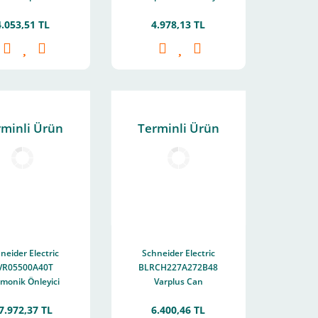
4 Kvar - 440 V -
Kapasitör - 20/24
4.053,51 TL
4.978,13 TL
50/60Hz
Kvar - 400 V -
50/60Hz
rminli Ürün
Terminli Ürün
neider Electric
Schneider Electric
VR05500A40T
BLRCH227A272B48
monik Önleyici
Varplus Can
eaktör 50Kvar
Kapasitör 22,7/27,2
7.972,37 TL
6.400,46 TL
0Hz (4,2) %5,7
Kvar - 480V -