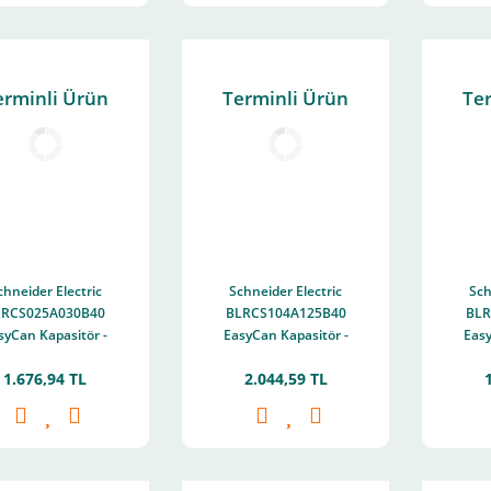
erminli Ürün
Terminli Ürün
Te
chneider Electric
Schneider Electric
Sch
LRCS025A030B40
BLRCS104A125B40
BLR
syCan Kapasitör -
EasyCan Kapasitör -
Easy
5/3 kvar - 400 V -
10,4/12,5 kvar - 400
5/
1.676,94 TL
2.044,59 TL
50/60Hz
V - 50/60Hz