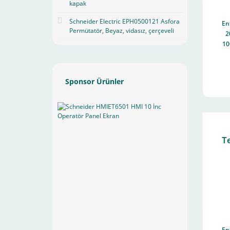
kapak
Schneider Electric EPH0500121 Asfora
En
Permütatör, Beyaz, vidasız, çerçeveli
2
10
Ko
Sponsor Ürünler
T
En