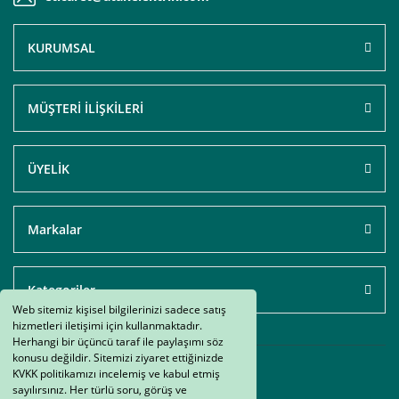
KURUMSAL
MÜŞTERİ İLİŞKİLERİ
ÜYELİK
Markalar
Kategoriler
Web sitemiz kişisel bilgilerinizi sadece satış
hizmetleri iletişimi için kullanmaktadır.
Herhangi bir üçüncü taraf ile paylaşımı söz
konusu değildir. Sitemizi ziyaret ettiğinizde
KVKK politikamızı incelemiş ve kabul etmiş
sayılırsınız. Her türlü soru, görüş ve