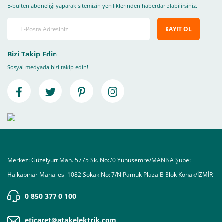
E-bülten aboneliği yaparak sitemizin yeniliklerinden haberdar olabilirsiniz.
KAYIT OL
Bizi Takip Edin
Sosyal medyada bizi takip edin!
Merkez: Güzelyurt Mah. 5775 Sk. No:70 Yunusemre/MANİSA Şube:
Halkapınar Mahallesi 1082 Sokak No: 7/N Pamuk Plaza B Blok Konak/İZMİR
0 850 377 0 100
eticaret@atakelektrik.com