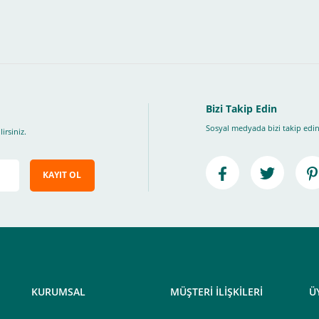
, Üye Olmadan Bu Ödeme Sistemini Kullanamıyorsunuz.
" ödeme türünü seçiniz.
ip, "Siparişi Tamamla" butonuna basınız.
Bizi Takip Edin
Sosyal medyada bizi takip edin
irsiniz.
KAYIT OL
e ileteceğimiz link üzerinden tıklayarak 3D Secure güvenli ödeme ile ödemenizi t
iz , yoksa ödemeniz başarısız sonuçlanır.
elektrik.com adresi üzerinden bizlerle iletişime geçebilirsiniz.
KURUMSAL
MÜŞTERİ İLİŞKİLERİ
Ü