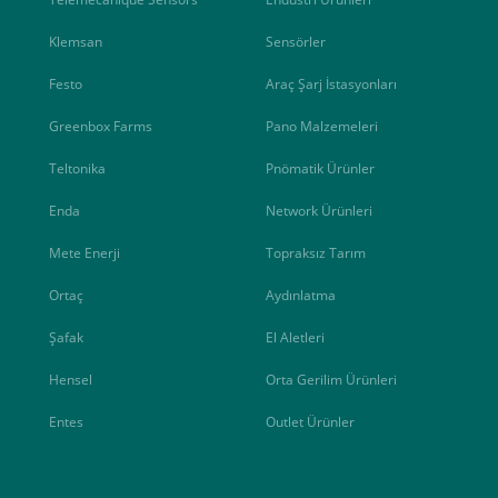
Klemsan
Sensörler
Festo
Araç Şarj İstasyonları
Greenbox Farms
Pano Malzemeleri
Teltonika
Pnömatik Ürünler
Enda
Network Ürünleri
Mete Enerji
Topraksız Tarım
Ortaç
Aydınlatma
Şafak
El Aletleri
Hensel
Orta Gerilim Ürünleri
Entes
Outlet Ürünler