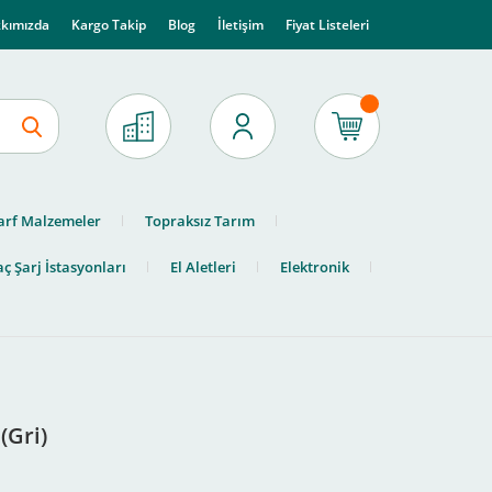
kımızda
Kargo Takip
Blog
İletişim
Fiyat Listeleri
arf Malzemeler
Topraksız Tarım
ç Şarj İstasyonları
El Aletleri
Elektronik
(Gri)