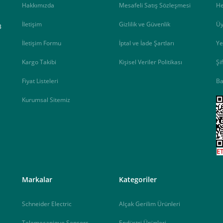
Hakkımızda
Mesafeli Satış Sözleşmesi
H
İletişim
Gizlilik ve Güvenlik
Üy
B
İletişim Formu
İptal ve İade Şartları
Ye
Kargo Takibi
Kişisel Veriler Politikası
Şi
Fiyat Listeleri
Ba
Kurumsal Sitemiz
<
Markalar
Kategoriler
Schneider Electric
Alçak Gerilim Ürünleri
Telemecanique Sensors
Endüstri Ürünleri