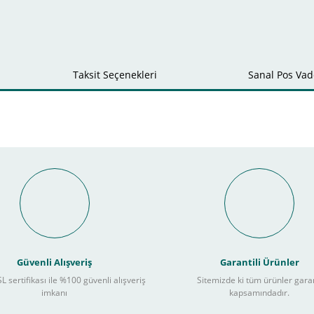
Taksit Seçenekleri
Sanal Pos Vade
Bu ürüne ilk yorumu siz yapın!
nal POS ile Vade Farksız Taks
Yorum Yaz
Güvenli Alışveriş
Garantili Ürünler
L sertifikası ile %100 güvenli alışveriş
Sitemizde ki tüm ürünler gara
3
imkanı
kapsamındadır.
ları takip ederek peşin fiyatına
taksite (
Taksit seçenekleri bankaya göre değiş