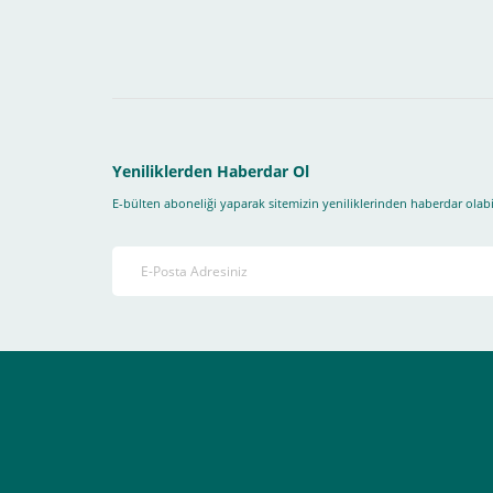
1- İlk önce sitemize üye olmanız gerekiyor(
zorunludur
) 
2-Ödeme seçenekleri kısmından "
Sanal POS Kredi Kartı
3-Bu kısımda bize iletmek istediğiniz bir not varsa ekley
Yeniliklerden Haberdar Ol
E-bülten aboneliği yaparak sitemizin yeniliklerinden haberdar olabil
4-Son olarak siparişi vermiş olduğunuz e-posta adresiniz
Ekranda Çıkacaktır
.
Lütfen bunlara uygun bir sekilde ödemenizi gerçekleştirin
Destek almak istediğiniz bir konu olduğunda eticaret@atak