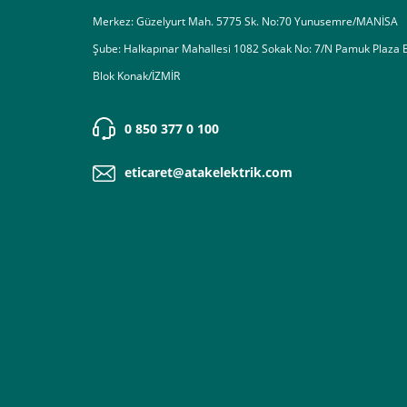
Merkez: Güzelyurt Mah. 5775 Sk. No:70 Yunusemre/MANİSA
Şube: Halkapınar Mahallesi 1082 Sokak No: 7/N Pamuk Plaza 
Blok Konak/İZMİR
0 850 377 0 100
eticaret@atakelektrik.com