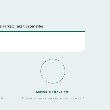
 Farksız Taksit Seçenekleri
it Ödeme İmkanı Nasıl
Müşteri Destek Hattı
nti
Aklınıza takılan sorular için hemen bize ulaşın!
ebilir
) kadar alışverişlerinizi tamamlayabilirsiniz.