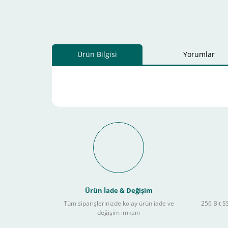
Ürün Bilgisi
Yorumlar
Schneider Electric Sa
Kullanılır ?
Ürün İade & Değişim
Tüm siparişlerinizde kolay ürün iade ve
256 Bit SS
değişim imkanı
Sitemizden yapacağınız tüm alışverişlerde aşağıdaki adım
Yapmanız gereken adımlar sırasıyla aşağıdaki gibidir;