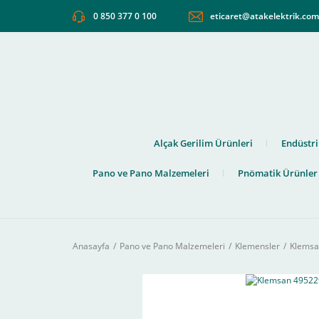
0 850 377 0 100
eticaret@atakelektrik.co
Alçak Gerilim Ürünleri
Endüstri
Pano ve Pano Malzemeleri
Pnömatik Ürünler
Anasayfa
Pano ve Pano Malzemeleri
Klemensler
Klemsa