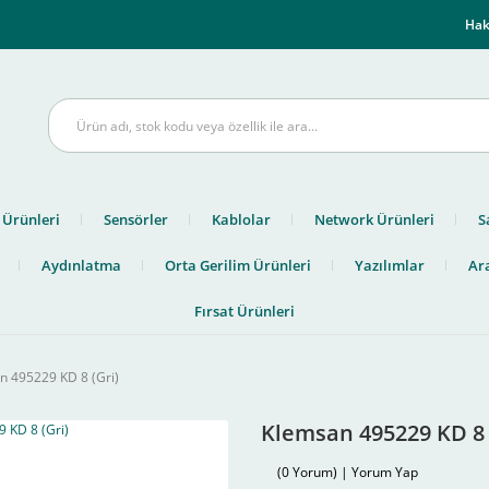
m
Hak
 Ürünleri
Sensörler
Kablolar
Network Ürünleri
S
Aydınlatma
Orta Gerilim Ürünleri
Yazılımlar
Ara
Fırsat Ürünleri
n 495229 KD 8 (Gri)
Klemsan 495229 KD 8 
(0 Yorum) | Yorum Yap