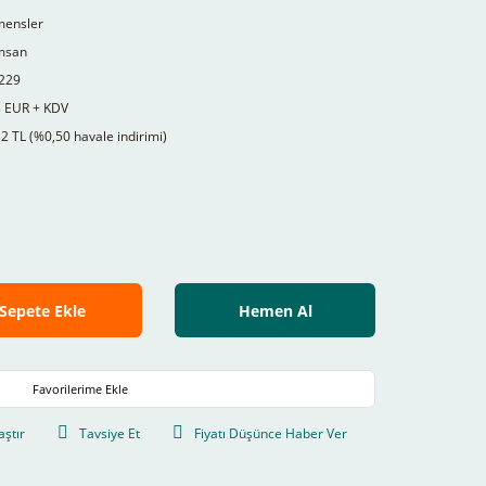
mensler
msan
229
3 EUR + KDV
2 TL (%0,50 havale indirimi)
Sepete Ekle
Hemen Al
aştır
Tavsiye Et
Fiyatı Düşünce Haber Ver