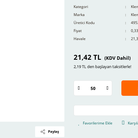
Kategori
Kle
Marka
Kle
Üretici Kodu
495
Fiyat
0,3
Havale
21,3
21,42 TL
(KDV Dahil)
2,19 TL den başlayan taksitlerle!
Karşıl
Paylaş