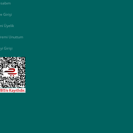
esabım
e Girişi
ni Üyelik
fremi Unuttum
yi Girişi