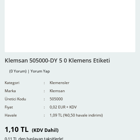
Klemsan 505000-DY 5 0 Klemens Etiketi
(0 Yorum) | Yorum Yap
Kategori
Klemensler
Marka
Klemsan
Üretici Kodu
505000
Fiyat
0,02 EUR + KDV
Havale
1,09 TL (%0,50 havale indirimi)
1,10 TL
(KDV Dahil)
0,11 TL den başlayan taksitlerle!