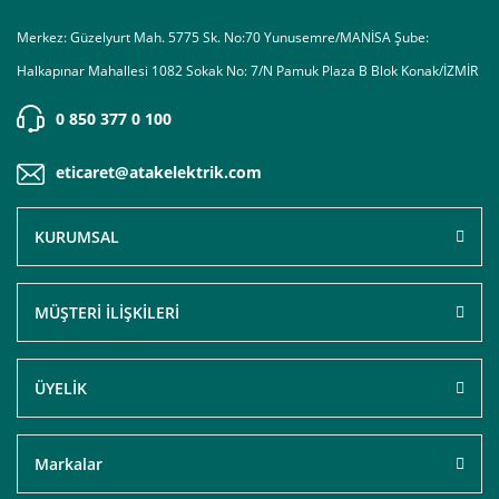
Merkez: Güzelyurt Mah. 5775 Sk. No:70 Yunusemre/MANİSA Şube:
Halkapınar Mahallesi 1082 Sokak No: 7/N Pamuk Plaza B Blok Konak/İZMİR
0 850 377 0 100
eticaret@atakelektrik.com
KURUMSAL
MÜŞTERİ İLİŞKİLERİ
ÜYELİK
Markalar