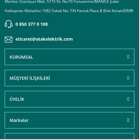
Merkez: Güzelyurt Mah. 5775 Sk. No:70 Yunusemre/MANİSA Şube:
Halkapınar Mahallesi 1082 Sokak No: 7/N Pamuk Plaza B Blok Konak/İZMİR
0 850 377 0 100
eticaret@atakelektrik.com
KURUMSAL
MÜŞTERİ İLİŞKİLERİ
ÜYELİK
Markalar