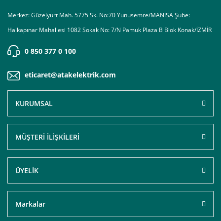
Merkez: Güzelyurt Mah. 5775 Sk. No:70 Yunusemre/MANİSA Şube:
Halkapınar Mahallesi 1082 Sokak No: 7/N Pamuk Plaza B Blok Konak/İZMİR
0 850 377 0 100
eticaret@atakelektrik.com
KURUMSAL
MÜŞTERİ İLİŞKİLERİ
ÜYELİK
Markalar