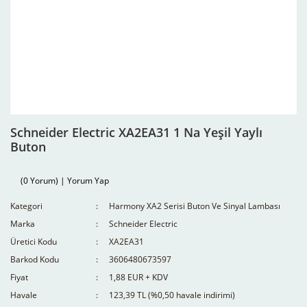
Schneider Electric XA2EA31 1 Na Yeşil Yaylı
Buton
(0 Yorum) | Yorum Yap
Kategori
Harmony XA2 Serisi Buton Ve Sinyal Lambası
Marka
Schneider Electric
Üretici Kodu
XA2EA31
Barkod Kodu
3606480673597
Fiyat
1,88 EUR + KDV
Havale
123,39 TL (%0,50 havale indirimi)