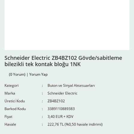
Schneider Electric ZB4BZ102 Gövde/sabitleme
bilezikli tek kontak bloğu 1NK
(0 Yorum) | Yorum Yap
Kategori
Buton ve Sinyal Aksesuarları
Marka
Schneider Electric
Üretici Kodu
ZB4BZ102
Barkod Kodu
3389110889383
Fiyat
3,40 EUR + KDV
Havale
222,76 TL (%0,50 havale indirimi)