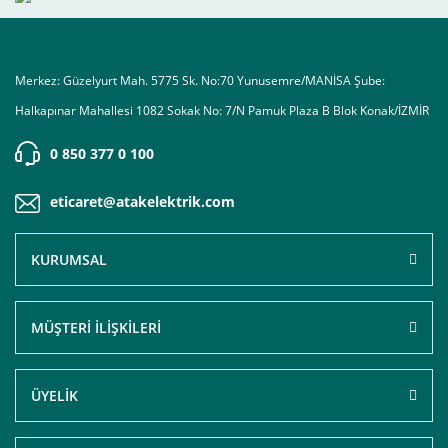
Merkez: Güzelyurt Mah. 5775 Sk. No:70 Yunusemre/MANİSA Şube:
Halkapınar Mahallesi 1082 Sokak No: 7/N Pamuk Plaza B Blok Konak/İZMİR
0 850 377 0 100
eticaret@atakelektrik.com
KURUMSAL
MÜŞTERİ İLİŞKİLERİ
ÜYELİK