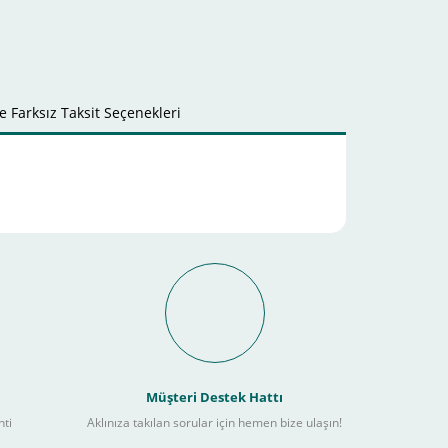
 Farksız Taksit Seçenekleri
it Ödeme İmkanı Nasıl
Müşteri Destek Hattı
nti
Aklınıza takılan sorular için hemen bize ulaşın!
ebilir
) kadar alışverişlerinizi tamamlayabilirsiniz.