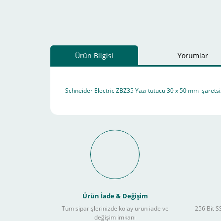
Ürün Bilgisi
Yorumlar
Schneider Electric ZBZ35 Yazı tutucu 30 x 50 mm işaretsi
Schneider Electric Sa
Kullanılır ?
Ürün İade & Değişim
Tüm siparişlerinizde kolay ürün iade ve
256 Bit SS
değişim imkanı
Sitemizden yapacağınız tüm alışverişlerde aşağıdaki adım