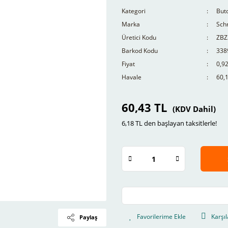
Kategori
Buto
Marka
Schn
Üretici Kodu
ZBZ
Barkod Kodu
338
Fiyat
0,9
Havale
60,1
60,43 TL
(KDV Dahil)
6,18 TL den başlayan taksitlerle!
Karşıl
Paylaş