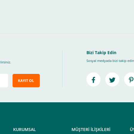
, Üye Olmadan Bu Ödeme Sistemini Kullanamıyorsunuz.
" ödeme türünü seçiniz.
ip, "Siparişi Tamamla" butonuna basınız.
Bizi Takip Edin
Sosyal medyada bizi takip edin
irsiniz.
KAYIT OL
e ileteceğimiz link üzerinden tıklayarak 3D Secure güvenli ödeme ile ödemenizi t
iz , yoksa ödemeniz başarısız sonuçlanır.
elektrik.com adresi üzerinden bizlerle iletişime geçebilirsiniz.
KURUMSAL
MÜŞTERİ İLİŞKİLERİ
Ü