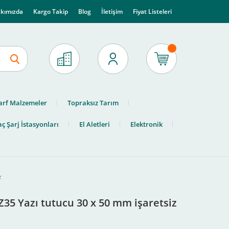
kımızda
Kargo Takip
Blog
İletişim
Fiyat Listeleri
arf Malzemeler
Topraksız Tarım
ç Şarj İstasyonları
El Aletleri
Elektronik
z
Z35 Yazı tutucu 30 x 50 mm işaretsiz