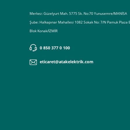
Merkez: Güzelyurt Mah. 5775 Sk. No:70 Yunusemre/MANİSA
Şube: Halkapınar Mahallesi 1082 Sokak No: 7/N Pamuk Plaza 
Blok Konak/İZMİR
0 850 377 0 100
eticaret@atakelektrik.com