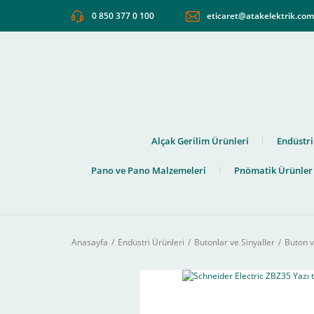
0 850 377 0 100
eticaret@atakelektrik.co
Alçak Gerilim Ürünleri
Endüstri
Pano ve Pano Malzemeleri
Pnömatik Ürünler
Anasayfa
Endüstri Ürünleri
Butonlar ve Sinyaller
Buton v