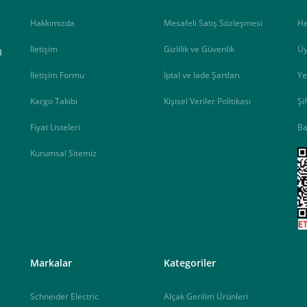
Hakkımızda
Mesafeli Satış Sözleşmesi
H
İletişim
Gizlilik ve Güvenlik
Üy
B
İletişim Formu
İptal ve İade Şartları
Ye
Kargo Takibi
Kişisel Veriler Politikası
Şi
Fiyat Listeleri
Ba
Kurumsal Sitemiz
<
Markalar
Kategoriler
Schneider Electric
Alçak Gerilim Ürünleri