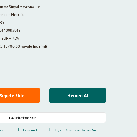
n ve Sinyal Aksesuarları
eider Electric
35
9110095913
2 EUR + KDV
3 TL (%0,50 havale indirimi)
Sepete Ekle
Hemen Al
aştır
Tavsiye Et
Fiyatı Düşünce Haber Ver