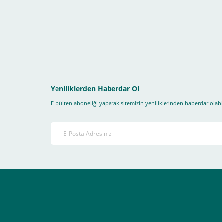
Yapmanız gereken adımlar sırasıyla aşağıdaki gibidir;
1- İlk önce sitemize üye olmanız gerekiyor(
zorunludur
) 
2-Ödeme seçenekleri kısmından "
Sanal POS Kredi Kartı
3-Bu kısımda bize iletmek istediğiniz bir not varsa ekley
Yeniliklerden Haberdar Ol
E-bülten aboneliği yaparak sitemizin yeniliklerinden haberdar olabil
4-Son olarak siparişi vermiş olduğunuz e-posta adresiniz
Ekranda Çıkacaktır
.
Lütfen bunlara uygun bir sekilde ödemenizi gerçekleştirin
Destek almak istediğiniz bir konu olduğunda eticaret@atak