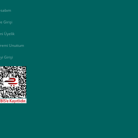
esabım
e Girişi
ni Üyelik
fremi Unuttum
yi Girişi