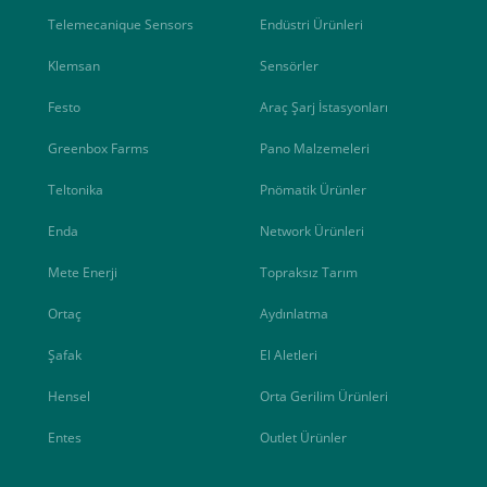
Telemecanique Sensors
Endüstri Ürünleri
Klemsan
Sensörler
Festo
Araç Şarj İstasyonları
Greenbox Farms
Pano Malzemeleri
Teltonika
Pnömatik Ürünler
Enda
Network Ürünleri
Mete Enerji
Topraksız Tarım
Ortaç
Aydınlatma
Şafak
El Aletleri
Hensel
Orta Gerilim Ürünleri
Entes
Outlet Ürünler