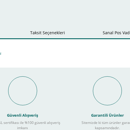
Taksit Seçenekleri
Sanal Pos Vade
z
Bu ürüne ilk yorumu siz yapın!
nal POS ile Vade Farksız Taks
Yorum Yaz
Güvenli Alışveriş
Garantili Ürünler
L sertifikası ile %100 güvenli alışveriş
Sitemizde ki tüm ürünler gara
3
imkanı
kapsamındadır.
ları takip ederek peşin fiyatına
taksite (
Taksit seçenekleri bankaya göre değiş