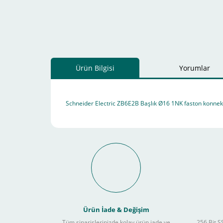
Ürün Bilgisi
Yorumlar
Schneider Electric ZB6E2B Başlık Ø16 1NK faston konnekt
Schneider Electric Sa
Kullanılır ?
Ürün İade & Değişim
Tüm siparişlerinizde kolay ürün iade ve
256 Bit SS