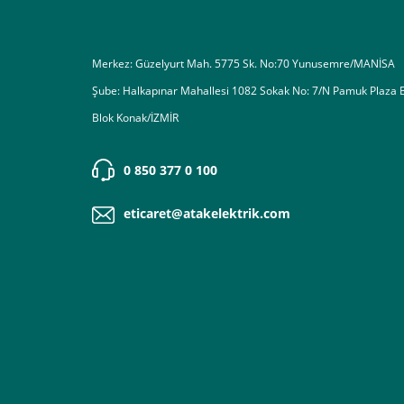
Merkez: Güzelyurt Mah. 5775 Sk. No:70 Yunusemre/MANİSA
Şube: Halkapınar Mahallesi 1082 Sokak No: 7/N Pamuk Plaza 
Blok Konak/İZMİR
0 850 377 0 100
eticaret@atakelektrik.com