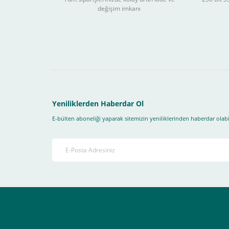
değişim imkanı
Sitemizden yapacağınız tüm alışverişlerde aşağıdaki adım
Yapmanız gereken adımlar sırasıyla aşağıdaki gibidir;
1- İlk önce sitemize üye olmanız gerekiyor(
zorunludur
) 
2-Ödeme seçenekleri kısmından "
Sanal POS Kredi Kartı
3-Bu kısımda bize iletmek istediğiniz bir not varsa ekley
Yeniliklerden Haberdar Ol
E-bülten aboneliği yaparak sitemizin yeniliklerinden haberdar olabil
4-Son olarak siparişi vermiş olduğunuz e-posta adresiniz
Ekranda Çıkacaktır
.
Lütfen bunlara uygun bir sekilde ödemenizi gerçekleştirin
Destek almak istediğiniz bir konu olduğunda eticaret@atak