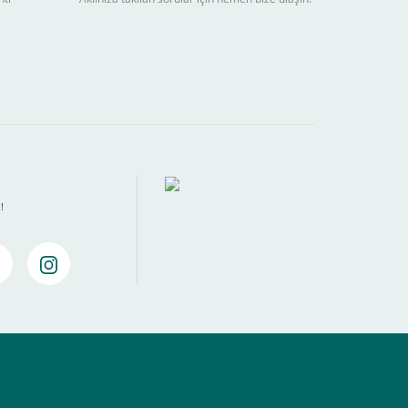
ebilir
) kadar alışverişlerinizi tamamlayabilirsiniz.
!
amamlayabilirsiniz ,
Bankalara Göre Taksit Tablosu