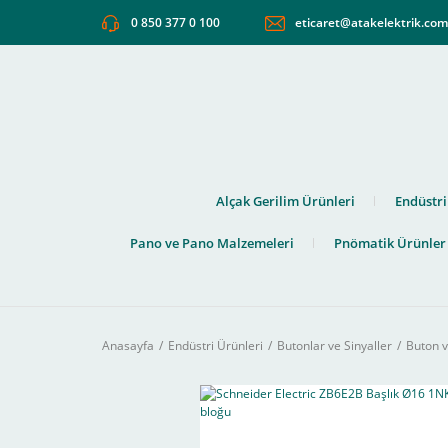
0 850 377 0 100
eticaret@atakelektrik.co
Alçak Gerilim Ürünleri
Endüstri
Pano ve Pano Malzemeleri
Pnömatik Ürünler
Anasayfa
Endüstri Ürünleri
Butonlar ve Sinyaller
Buton v