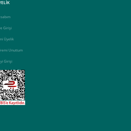
YELİK
esabım
e Girişi
ni Üyelik
fremi Unuttum
yi Girişi