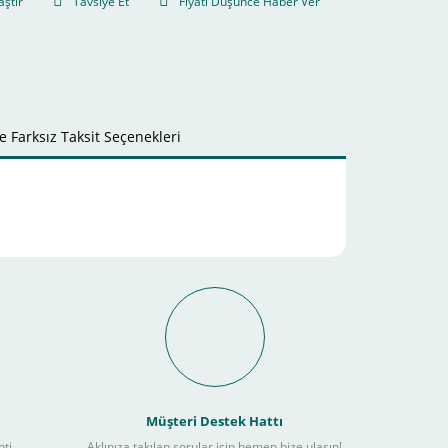
aştır
Tavsiye Et
Fiyatı Düşünce Haber Ver
 Farksız Taksit Seçenekleri
it Ödeme İmkanı Nasıl
Müşteri Destek Hattı
nti
Aklınıza takılan sorular için hemen bize ulaşın!