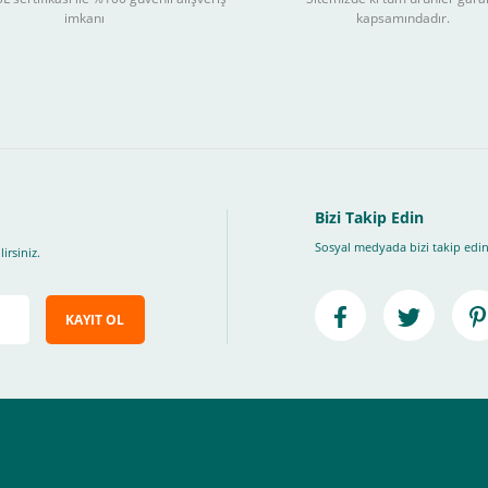
3
imkanı
kapsamındadır.
ları takip ederek peşin fiyatına
taksite (
Taksit seçenekleri bankaya göre değiş
, Üye Olmadan Bu Ödeme Sistemini Kullanamıyorsunuz.
" ödeme türünü seçiniz.
ip, "Siparişi Tamamla" butonuna basınız.
Bizi Takip Edin
Sosyal medyada bizi takip edin
irsiniz.
KAYIT OL
e ileteceğimiz link üzerinden tıklayarak 3D Secure güvenli ödeme ile ödemenizi t
iz , yoksa ödemeniz başarısız sonuçlanır.
elektrik.com adresi üzerinden bizlerle iletişime geçebilirsiniz.