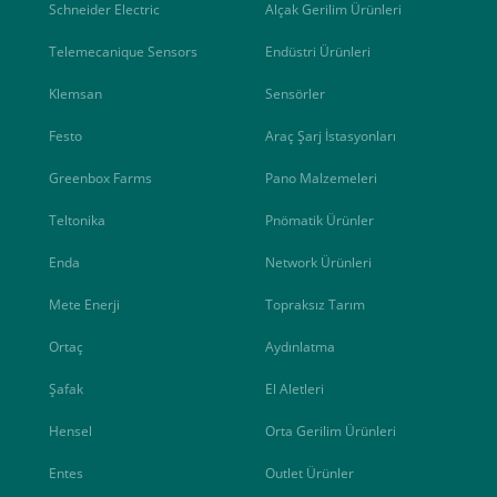
Schneider Electric
Alçak Gerilim Ürünleri
Telemecanique Sensors
Endüstri Ürünleri
Klemsan
Sensörler
Festo
Araç Şarj İstasyonları
Greenbox Farms
Pano Malzemeleri
Teltonika
Pnömatik Ürünler
Enda
Network Ürünleri
Mete Enerji
Topraksız Tarım
Ortaç
Aydınlatma
Şafak
El Aletleri
Hensel
Orta Gerilim Ürünleri
Entes
Outlet Ürünler