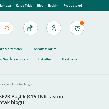
kımızda
Kargo Takip
Blog
İletişim
Fiyat Listeleri
arf Malzemeler
Topraksız Tarım
ç Şarj İstasyonları
El Aletleri
Elektronik
r için tek kontak bloğu
B6E2B Başlık Ø16 1NK faston
ntak bloğu