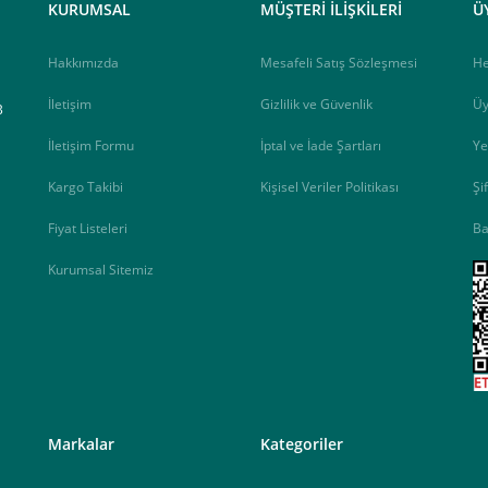
KURUMSAL
MÜŞTERİ İLİŞKİLERİ
Ü
Hakkımızda
Mesafeli Satış Sözleşmesi
H
İletişim
Gizlilik ve Güvenlik
Üy
B
İletişim Formu
İptal ve İade Şartları
Ye
Kargo Takibi
Kişisel Veriler Politikası
Şi
Fiyat Listeleri
Ba
Kurumsal Sitemiz
<
Markalar
Kategoriler