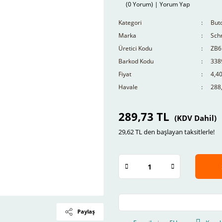
(0 Yorum) | Yorum Yap
Kategori
Buto
Marka
Schn
Üretici Kodu
ZB6
Barkod Kodu
338
Fiyat
4,4
Havale
288,
289,73 TL
(KDV Dahil)
29,62 TL den başlayan taksitlerle!
Paylaş