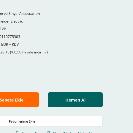
n ve Sinyal Aksesuarları
eider Electric
E2B
9110775303
0 EUR + KDV
28 TL (%0,50 havale indirimi)
Sepete Ekle
Hemen Al