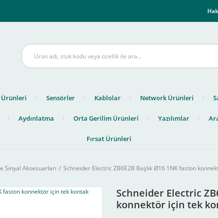
m
Hak
 Ürünleri
Sensörler
Kablolar
Network Ürünleri
S
Aydınlatma
Orta Gerilim Ürünleri
Yazılımlar
Ara
Fırsat Ürünleri
e Sinyal Aksesuarları
Schneider Electric ZB6E2B Başlık Ø16 1NK faston konnektö
Schneider Electric Z
konnektör için tek ko