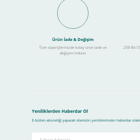
Schneider Electric Sa
Kullanılır ?
Ürün İade & Değişim
Tüm siparişlerinizde kolay ürün iade ve
256 Bit SS
değişim imkanı
Sitemizden yapacağınız tüm alışverişlerde aşağıdaki adım
Yapmanız gereken adımlar sırasıyla aşağıdaki gibidir;
1- İlk önce sitemize üye olmanız gerekiyor(
zorunludur
) 
2-Ödeme seçenekleri kısmından "
Sanal POS Kredi Kartı
3-Bu kısımda bize iletmek istediğiniz bir not varsa ekley
Yeniliklerden Haberdar Ol
E-bülten aboneliği yaparak sitemizin yeniliklerinden haberdar olabil
4-Son olarak siparişi vermiş olduğunuz e-posta adresiniz