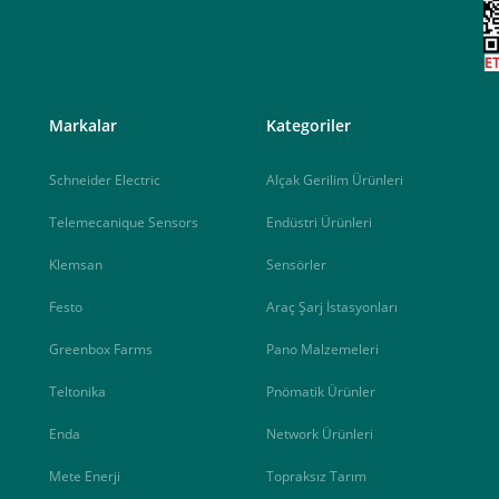
<
Markalar
Kategoriler
Schneider Electric
Alçak Gerilim Ürünleri
Telemecanique Sensors
Endüstri Ürünleri
Klemsan
Sensörler
Festo
Araç Şarj İstasyonları
Greenbox Farms
Pano Malzemeleri
Teltonika
Pnömatik Ürünler
Enda
Network Ürünleri
Mete Enerji
Topraksız Tarım