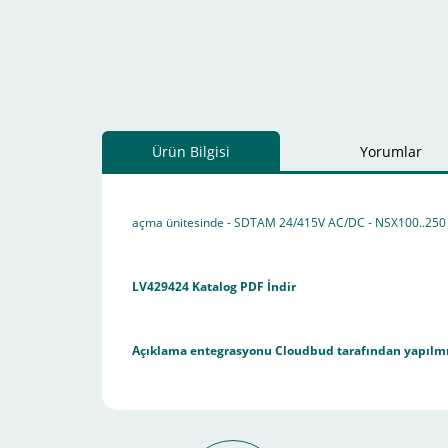
Ürün Bilgisi
Yorumlar
açma ünitesinde - SDTAM 24/415V AC/DC - NSX100..250 /
LV429424 Katalog PDF İndir
Açıklama entegrasyonu
Cloudbud
tarafından yapılmı