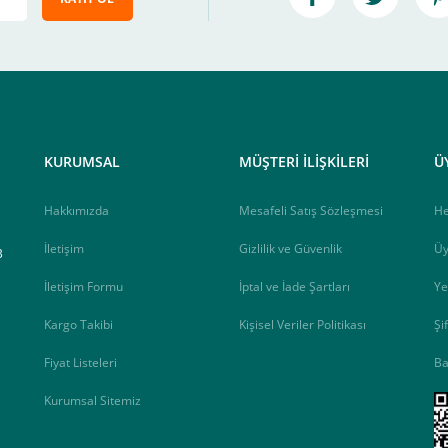
iz , yoksa ödemeniz başarısız sonuçlanır.
elektrik.com adresi üzerinden bizlerle iletişime geçebilirsiniz.
KURUMSAL
MÜŞTERİ İLİŞKİLERİ
Ü
Hakkımızda
Mesafeli Satış Sözleşmesi
H
İletişim
Gizlilik ve Güvenlik
Üy
B
İletişim Formu
İptal ve İade Şartları
Ye
Kargo Takibi
Kişisel Veriler Politikası
Şi
Fiyat Listeleri
Ba
Kurumsal Sitemiz