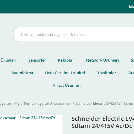
m
Hak
 Ürünleri
Sensörler
Kablolar
Network Ürünleri
S
Aydınlatma
Orta Gerilim Ürünleri
Yazılımlar
Ara
Fırsat Ürünleri
 Şalter TMŞ
Kompakt Şalter Aksesuarları
Schneider Electric LV429424 Açma B
Schneider Electric LV
Sdtam 24/415V Ac/Dc -