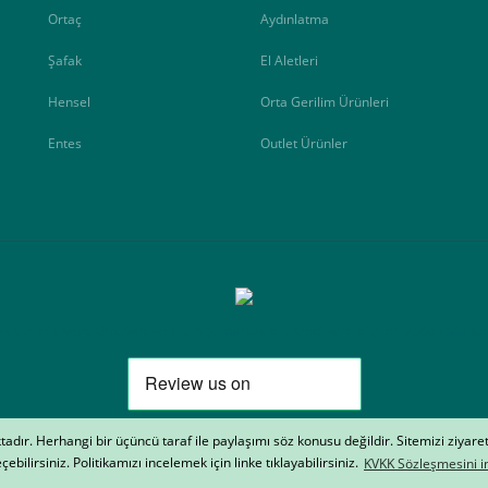
Ortaç
Aydınlatma
Şafak
El Aletleri
Hensel
Orta Gerilim Ürünleri
Entes
Outlet Ürünler
Elektrik Müh. Oto. San. ve Tic. A.Ş. markasıdır. Kredi kartı bilgileri 256bit SSL ser
aktadır. Herhangi bir üçüncü taraf ile paylaşımı söz konusu değildir. Sitemizi ziyare
çebilirsiniz. Politikamızı incelemek için linke tıklayabilirsiniz.
KVKK Sözleşmesini in
ile
ideasoft
e-