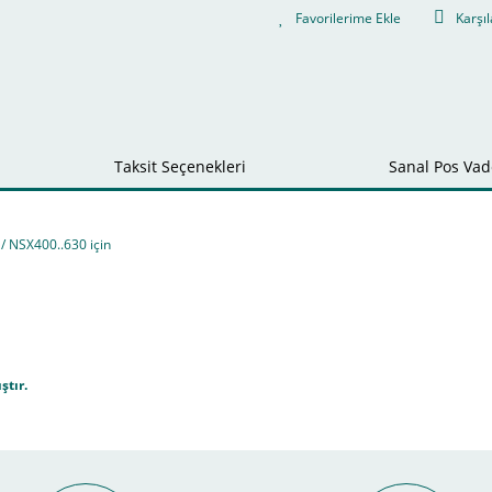
Karşıl
Taksit Seçenekleri
Sanal Pos Vade
 NSX400..630 için
ştır.