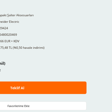
akt Şalter Aksesuarları
eider Electric
29424
6480020469
,66 EUR + KDV
75,48 TL (%0,50 havale indirimi)
il)
!
Teklif Al