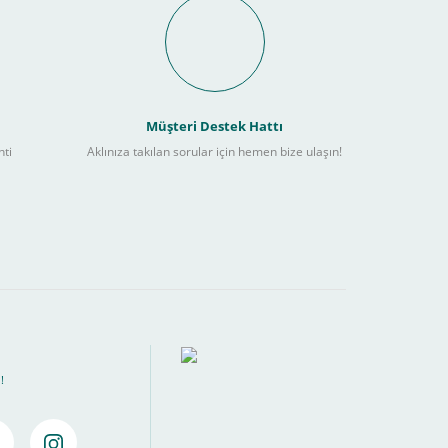
it Ödeme İmkanı Nasıl
Müşteri Destek Hattı
nti
Aklınıza takılan sorular için hemen bize ulaşın!
ebilir
) kadar alışverişlerinizi tamamlayabilirsiniz.
!
amamlayabilirsiniz ,
Bankalara Göre Taksit Tablosu