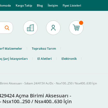
kımızda
Kargo Takip
Blog
İletişim
Fiyat Listeleri
arf Malzemeler
Topraksız Tarım
ç Şarj İstasyonları
El Aletleri
Elektronik
irimi Aksesuarı - Sdtam 24/415V Ac/Dc - Nsx100..250 / Nsx400..630 İçin
429424 Açma Birimi Aksesuarı -
 Nsx100..250 / Nsx400..630 İçin