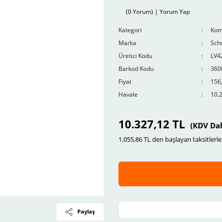
(0 Yorum) | Yorum Yap
Kategori
Komp
Marka
Schn
Üretici Kodu
LV4
Barkod Kodu
360
Fiyat
156
Havale
10.2
10.327,12 TL
(KDV Dah
1.055,86 TL den başlayan taksitlerle
Paylaş