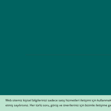
AtakMarket.com © bir Atak 
Web sitemiz kişisel bilgilerinizi sadece satış hizmetleri iletişimi için kullanm
Whatsapp Sipariş Hattı
etmiş sayılırsınız. Her türlü soru, görüş ve önerileriniz için bizimle iletişime ge