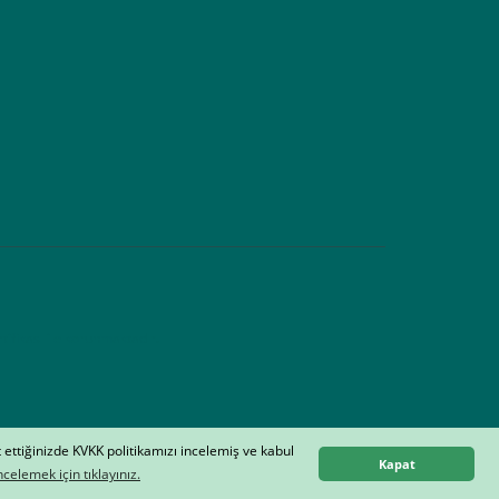
tifikası ile korunmaktadır.
t ettiğinizde KVKK politikamızı incelemiş ve kabul
Kapat
celemek için tıklayınız.