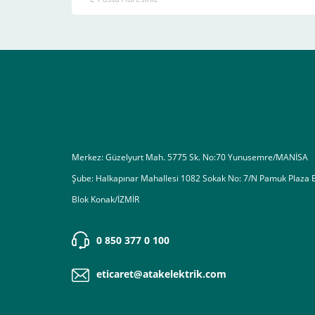
Ekranda Çıkacaktır
.
Lütfen bunlara uygun bir sekilde ödemenizi gerçekleştirin
Destek almak istediğiniz bir konu olduğunda eticaret@atak
Merkez: Güzelyurt Mah. 5775 Sk. No:70 Yunusemre/MANİSA
Şube: Halkapınar Mahallesi 1082 Sokak No: 7/N Pamuk Plaza 
Blok Konak/İZMİR
0 850 377 0 100
eticaret@atakelektrik.com