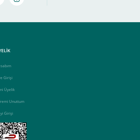
YELİK
esabım
e Girişi
ni Üyelik
fremi Unuttum
yi Girişi