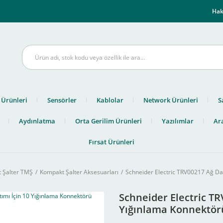
m
Hak
 Ürünleri
Sensörler
Kablolar
Network Ürünleri
S
Aydınlatma
Orta Gerilim Ürünleri
Yazılımlar
Ara
Fırsat Ürünleri
 Şalter TMŞ
Kompakt Şalter Aksesuarları
Schneider Electric TRV00217 Ağ Dağ
Schneider Electric TR
Yığınlama Konnektör