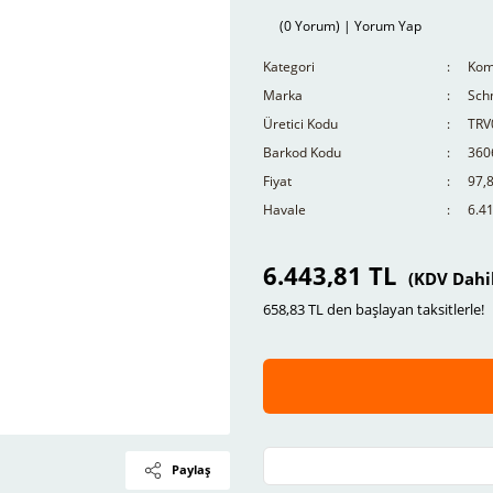
(0 Yorum) | Yorum Yap
Kategori
Komp
Marka
Schn
Üretici Kodu
TRV
Barkod Kodu
360
Fiyat
97,
Havale
6.41
6.443,81 TL
(KDV Dahi
658,83 TL den başlayan taksitlerle!
Paylaş