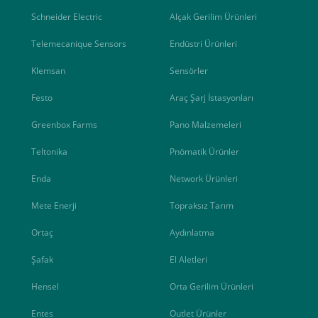
Schneider Electric
Alçak Gerilim Ürünleri
Telemecanique Sensors
Endüstri Ürünleri
Klemsan
Sensörler
Festo
Araç Şarj İstasyonları
Greenbox Farms
Pano Malzemeleri
Teltonika
Pnömatik Ürünler
Enda
Network Ürünleri
Mete Enerji
Topraksız Tarım
Ortaç
Aydınlatma
Şafak
El Aletleri
Hensel
Orta Gerilim Ürünleri
Entes
Outlet Ürünler