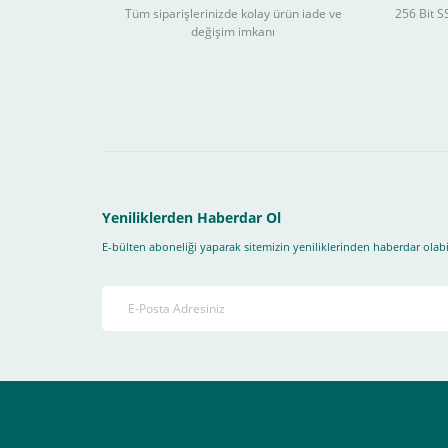
Tüm siparişlerinizde kolay ürün iade ve
256 Bit SS
değişim imkanı
Sitemizden yapacağınız tüm alışverişlerde aşağıdaki adım
Yapmanız gereken adımlar sırasıyla aşağıdaki gibidir;
1- İlk önce sitemize üye olmanız gerekiyor(
zorunludur
) 
2-Ödeme seçenekleri kısmından "
Sanal POS Kredi Kartı
3-Bu kısımda bize iletmek istediğiniz bir not varsa ekley
Yeniliklerden Haberdar Ol
E-bülten aboneliği yaparak sitemizin yeniliklerinden haberdar olabil
4-Son olarak siparişi vermiş olduğunuz e-posta adresiniz
Ekranda Çıkacaktır
.
Lütfen bunlara uygun bir sekilde ödemenizi gerçekleştirin