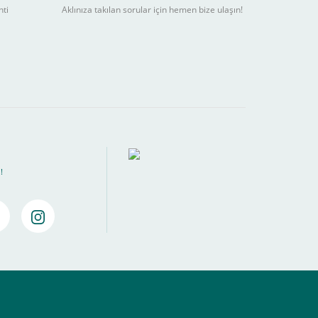
nti
Aklınıza takılan sorular için hemen bize ulaşın!
ebilir
) kadar alışverişlerinizi tamamlayabilirsiniz.
!
amamlayabilirsiniz ,
Bankalara Göre Taksit Tablosu