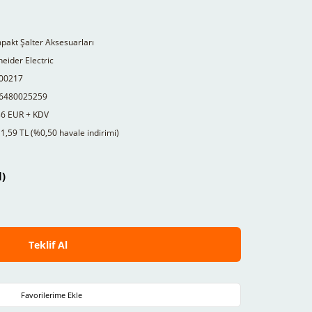
akt Şalter Aksesuarları
eider Electric
00217
6480025259
86 EUR + KDV
1,59 TL (%0,50 havale indirimi)
l)
Teklif Al