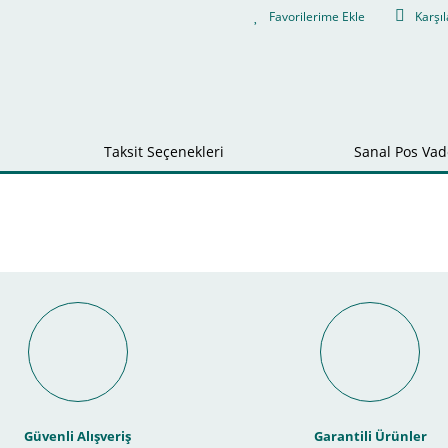
Karşıl
Taksit Seçenekleri
Sanal Pos Vade
Bu ürüne ilk yorumu siz yapın!
nal POS ile Vade Farksız Taks
Yorum Yaz
Güvenli Alışveriş
Garantili Ürünler