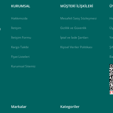
elektrik.com adresi üzerinden bizlerle iletişime geçebilirsiniz.
KURUMSAL
MÜŞTERİ İLİŞKİLERİ
Ü
Hakkımızda
Mesafeli Satış Sözleşmesi
H
İletişim
Gizlilik ve Güvenlik
Üy
B
İletişim Formu
İptal ve İade Şartları
Ye
Kargo Takibi
Kişisel Veriler Politikası
Şi
Fiyat Listeleri
Ba
Kurumsal Sitemiz
<
Markalar
Kategoriler