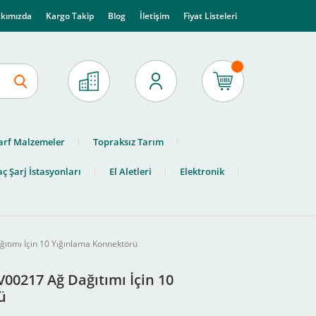
kımızda
Kargo Takip
Blog
İletişim
Fiyat Listeleri
arf Malzemeler
Topraksız Tarım
ç Şarj İstasyonları
El Aletleri
Elektronik
ıtımı İçin 10 Yığınlama Konnektörü
V00217 Ağ Dağıtımı İçin 10
ü