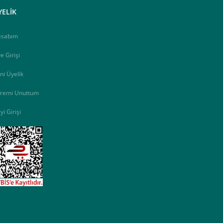
YELİK
esabım
e Girişi
ni Üyelik
fremi Unuttum
yi Girişi