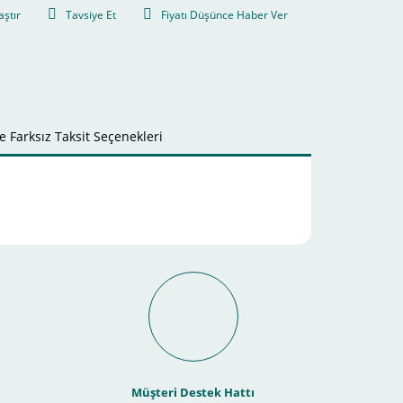
aştır
Tavsiye Et
Fiyatı Düşünce Haber Ver
 Farksız Taksit Seçenekleri
it Ödeme İmkanı Nasıl
Müşteri Destek Hattı