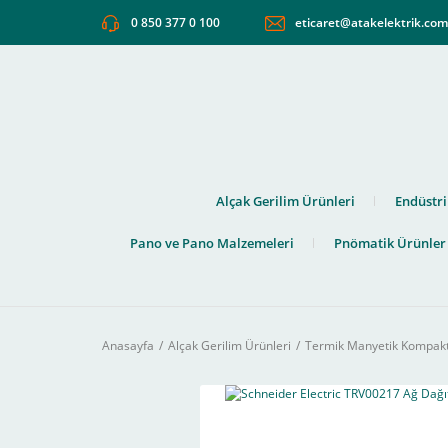
0 850 377 0 100
eticaret@atakelektrik.co
Alçak Gerilim Ürünleri
Endüstri
Pano ve Pano Malzemeleri
Pnömatik Ürünler
Anasayfa
Alçak Gerilim Ürünleri
Termik Manyetik Kompakt