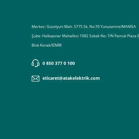
Destek almak istediğiniz bir konu olduğunda eticaret@atak
Merkez: Güzelyurt Mah. 5775 Sk. No:70 Yunusemre/MANİSA
Şube: Halkapınar Mahallesi 1082 Sokak No: 7/N Pamuk Plaza 
Blok Konak/İZMİR
0 850 377 0 100
eticaret@atakelektrik.com