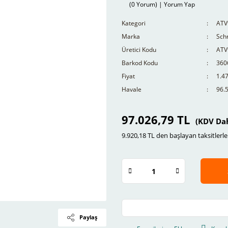
(0 Yorum) | Yorum Yap
Kategori
ATV
Marka
Schn
Üretici Kodu
ATV
Barkod Kodu
360
Fiyat
1.4
Havale
96.5
97.026,79 TL
(KDV Dah
9.920,18 TL den başlayan taksitlerle
Paylaş