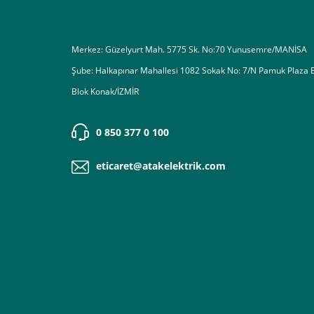
Merkez: Güzelyurt Mah. 5775 Sk. No:70 Yunusemre/MANİSA
Şube: Halkapınar Mahallesi 1082 Sokak No: 7/N Pamuk Plaza 
Blok Konak/İZMİR
0 850 377 0 100
eticaret@atakelektrik.com