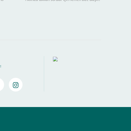
ebilir
) kadar alışverişlerinizi tamamlayabilirsiniz.
!
amamlayabilirsiniz ,
Bankalara Göre Taksit Tablosu