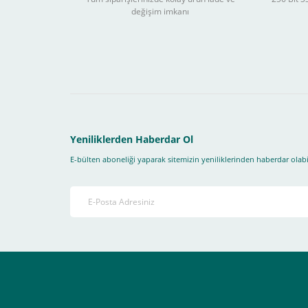
değişim imkanı
Sitemizden yapacağınız tüm alışverişlerde aşağıdaki adım
Yapmanız gereken adımlar sırasıyla aşağıdaki gibidir;
1- İlk önce sitemize üye olmanız gerekiyor(
zorunludur
) 
2-Ödeme seçenekleri kısmından "
Sanal POS Kredi Kartı
3-Bu kısımda bize iletmek istediğiniz bir not varsa ekley
Yeniliklerden Haberdar Ol
E-bülten aboneliği yaparak sitemizin yeniliklerinden haberdar olabil
4-Son olarak siparişi vermiş olduğunuz e-posta adresiniz
Ekranda Çıkacaktır
.
Lütfen bunlara uygun bir sekilde ödemenizi gerçekleştirin
Destek almak istediğiniz bir konu olduğunda eticaret@atak