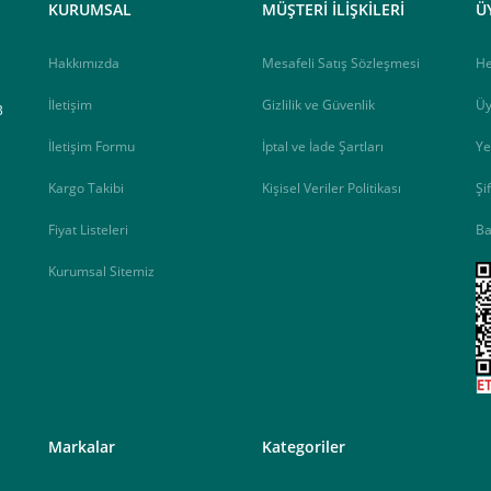
KURUMSAL
MÜŞTERİ İLİŞKİLERİ
Ü
Hakkımızda
Mesafeli Satış Sözleşmesi
H
İletişim
Gizlilik ve Güvenlik
Üy
B
İletişim Formu
İptal ve İade Şartları
Ye
Kargo Takibi
Kişisel Veriler Politikası
Şi
Fiyat Listeleri
Ba
Kurumsal Sitemiz
<
Markalar
Kategoriler