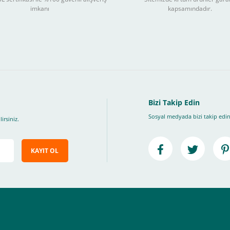
3
imkanı
kapsamındadır.
ları takip ederek peşin fiyatına
taksite (
Taksit seçenekleri bankaya göre değiş
, Üye Olmadan Bu Ödeme Sistemini Kullanamıyorsunuz.
" ödeme türünü seçiniz.
ip, "Siparişi Tamamla" butonuna basınız.
Bizi Takip Edin
Sosyal medyada bizi takip edin
irsiniz.
KAYIT OL
e ileteceğimiz link üzerinden tıklayarak 3D Secure güvenli ödeme ile ödemenizi t
iz , yoksa ödemeniz başarısız sonuçlanır.
elektrik.com adresi üzerinden bizlerle iletişime geçebilirsiniz.