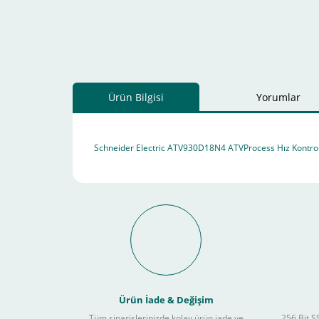
Ürün Bilgisi
Yorumlar
Schneider Electric ATV930D18N4 ATVProcess Hız Kontro
Schneider Electric Sa
Kullanılır ?
Ürün İade & Değişim
Tüm siparişlerinizde kolay ürün iade ve
256 Bit SS