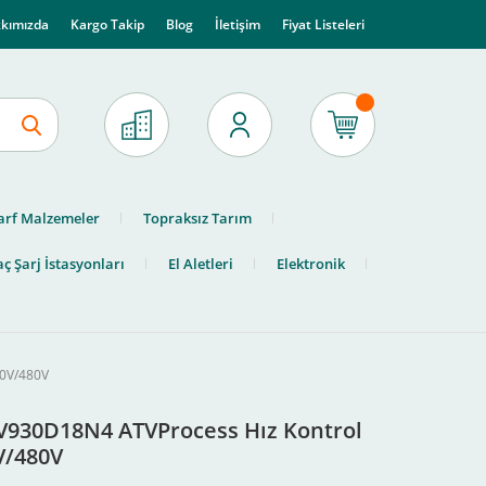
kımızda
Kargo Takip
Blog
İletişim
Fiyat Listeleri
arf Malzemeler
Topraksız Tarım
ç Şarj İstasyonları
El Aletleri
Elektronik
00V/480V
TV930D18N4 ATVProcess Hız Kontrol
V/480V