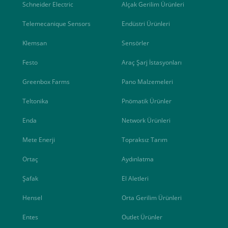
Schneider Electric
Alçak Gerilim Ürünleri
Telemecanique Sensors
Endüstri Ürünleri
Klemsan
Sensörler
Festo
Araç Şarj İstasyonları
Greenbox Farms
Pano Malzemeleri
Teltonika
Pnömatik Ürünler
Enda
Network Ürünleri
Mete Enerji
Topraksız Tarım
Ortaç
Aydınlatma
Şafak
El Aletleri
Hensel
Orta Gerilim Ürünleri
Entes
Outlet Ürünler