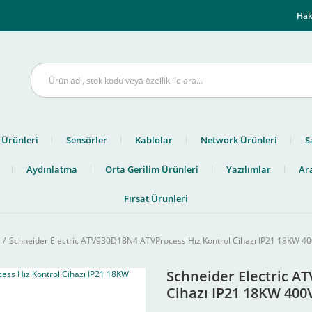
m
Hak
 Ürünleri
Sensörler
Kablolar
Network Ürünleri
S
Aydınlatma
Orta Gerilim Ürünleri
Yazılımlar
Ara
Fırsat Ürünleri
Schneider Electric ATV930D18N4 ATVProcess Hız Kontrol Cihazı IP21 18KW 4
Schneider Electric A
Cihazı IP21 18KW 400