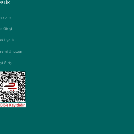
YELİK
esabım
e Girişi
ni Üyelik
fremi Unuttum
yi Girişi