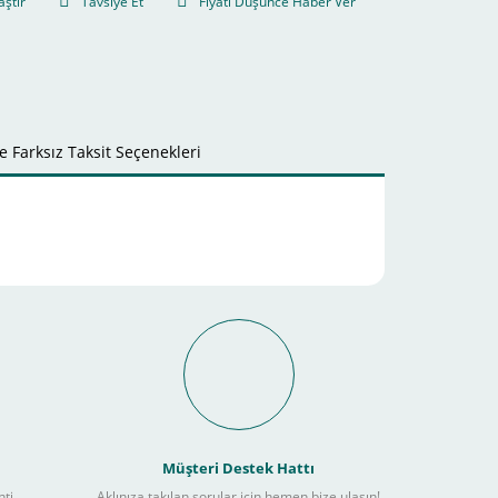
aştır
Tavsiye Et
Fiyatı Düşünce Haber Ver
 Farksız Taksit Seçenekleri
it Ödeme İmkanı Nasıl
Müşteri Destek Hattı
nti
Aklınıza takılan sorular için hemen bize ulaşın!