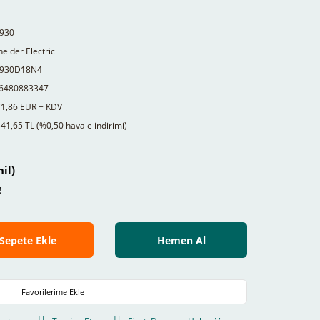
930
eider Electric
930D18N4
6480883347
71,86 EUR + KDV
41,65 TL (%0,50 havale indirimi)
il)
!
Sepete Ekle
Hemen Al