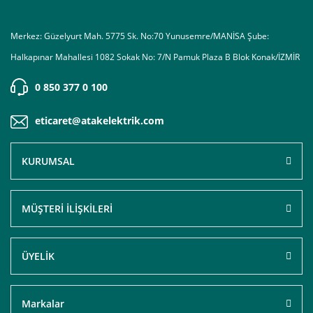
Merkez: Güzelyurt Mah. 5775 Sk. No:70 Yunusemre/MANİSA Şube:
Halkapınar Mahallesi 1082 Sokak No: 7/N Pamuk Plaza B Blok Konak/İZMİR
0 850 377 0 100
eticaret@atakelektrik.com
KURUMSAL
MÜŞTERİ İLİŞKİLERİ
ÜYELİK
Markalar