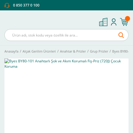
0 850 377 0 100
Anasayfa
Alçak Gerilim Ürünleri
Anahtar & Prizler
Grup Prizler
Byes BY80-101