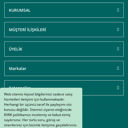
KURUMSAL
MÜŞTERİ İLİŞKİLERİ
ÜYELİK
Markalar
Kategoriler
Web sitemiz kişisel bilgilerinizi sadece satış
hizmetleri iletişimi için kullanmaktadır.
Herhangi bir üçüncü taraf ile paylaşımı söz
konusu değildir. Sitemizi ziyaret ettiğinizde
KVKK politikamızı incelemiş ve kabul etmiş
sayılırsınız. Her türlü soru, görüş ve
AtakMarket.com © bir Atak Elektrik Müh. Oto. San. ve Tic. A.Ş. markasıdır.
önerileriniz için bizimle iletişime geçebilirsiniz.