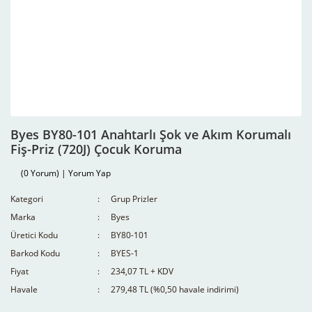
Byes BY80-101 Anahtarlı Şok ve Akım Korumalı
Fiş-Priz (720J) Çocuk Koruma
(0 Yorum) | Yorum Yap
Kategori
Grup Prizler
Marka
Byes
Üretici Kodu
BY80-101
Barkod Kodu
BYES-1
Fiyat
234,07 TL + KDV
Havale
279,48 TL (%0,50 havale indirimi)