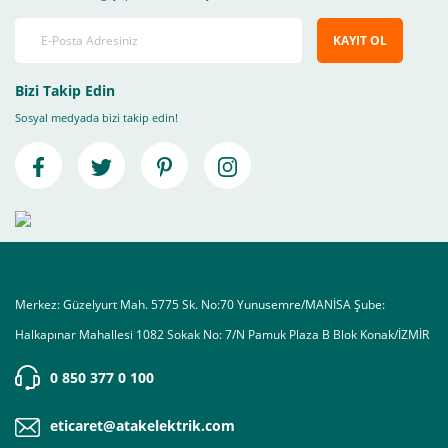
KAYIT OL
Bizi Takip Edin
Sosyal medyada bizi takip edin!
Merkez: Güzelyurt Mah. 5775 Sk. No:70 Yunusemre/MANİSA Şube:
Halkapınar Mahallesi 1082 Sokak No: 7/N Pamuk Plaza B Blok Konak/İZMİR
0 850 377 0 100
eticaret@atakelektrik.com