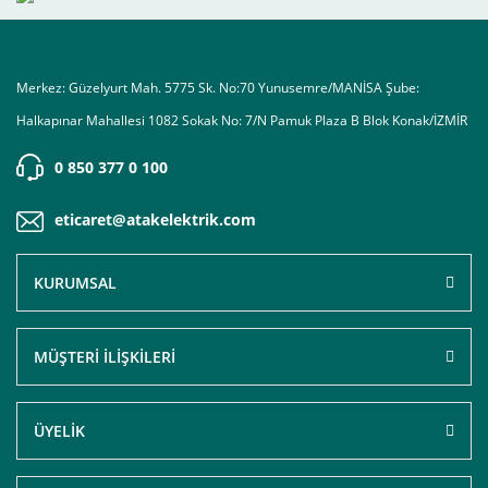
Merkez: Güzelyurt Mah. 5775 Sk. No:70 Yunusemre/MANİSA Şube:
Halkapınar Mahallesi 1082 Sokak No: 7/N Pamuk Plaza B Blok Konak/İZMİR
0 850 377 0 100
eticaret@atakelektrik.com
KURUMSAL
MÜŞTERİ İLİŞKİLERİ
ÜYELİK