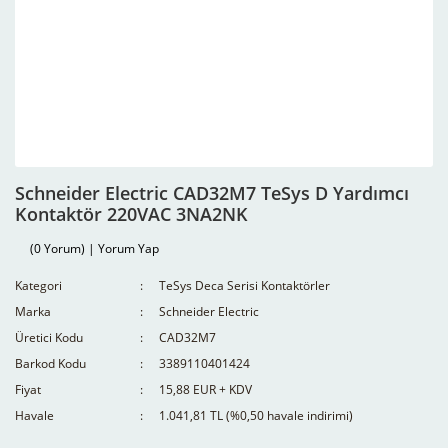
Schneider Electric CAD32M7 TeSys D Yardımcı
Kontaktör 220VAC 3NA2NK
(0 Yorum) | Yorum Yap
Kategori
TeSys Deca Serisi Kontaktörler
Marka
Schneider Electric
Üretici Kodu
CAD32M7
Barkod Kodu
3389110401424
Fiyat
15,88 EUR + KDV
Havale
1.041,81 TL (%0,50 havale indirimi)