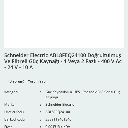
Schneider Electric ABL8FEQ24100 Doğrultulmuş
Ve Filtreli Güç Kaynağı - 1 Veya 2 Fazlı - 400 V Ac
- 24 V - 10 A
(0 Yorum) | Yorum Yap
Kategori
Güç Kaynakları & UPS
,
Phaseo ABL8 Serisi Güç
Kaynağı
Marka
Schneider Electric
Üretici Kodu
ABL8FEQ24100
Barkod Kodu
3389119401340
Fiyat
0,00 EUR + KDV