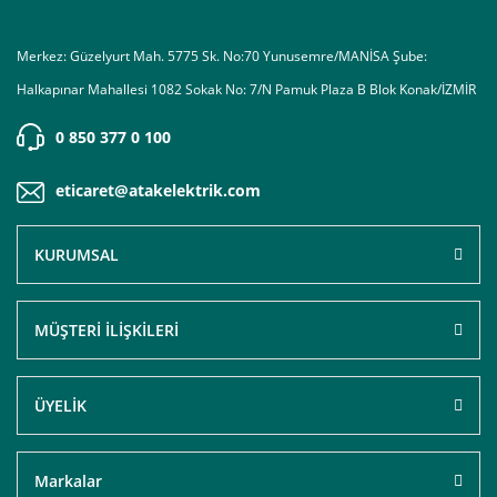
Merkez: Güzelyurt Mah. 5775 Sk. No:70 Yunusemre/MANİSA Şube:
Halkapınar Mahallesi 1082 Sokak No: 7/N Pamuk Plaza B Blok Konak/İZMİR
0 850 377 0 100
eticaret@atakelektrik.com
KURUMSAL
MÜŞTERİ İLİŞKİLERİ
ÜYELİK
Markalar