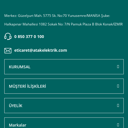
Merkez: Güzelyurt Mah. 5775 Sk. No:70 Yunusemre/MANİSA Şube:
Halkapınar Mahallesi 1082 Sokak No: 7/N Pamuk Plaza B Blok Konak/İZMİR
0 850 377 0 100
eticaret@atakelektrik.com
KURUMSAL
MÜŞTERİ İLİŞKİLERİ
ÜYELİK
Markalar