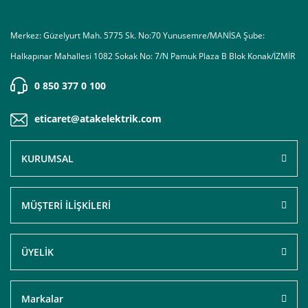
Merkez: Güzelyurt Mah. 5775 Sk. No:70 Yunusemre/MANİSA Şube:
Halkapınar Mahallesi 1082 Sokak No: 7/N Pamuk Plaza B Blok Konak/İZMİR
0 850 377 0 100
eticaret@atakelektrik.com
KURUMSAL
MÜŞTERİ İLİŞKİLERİ
ÜYELİK
Markalar