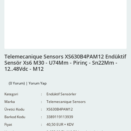
Telemecanique Sensors XS630B4PAM12 Endüktif
Sensör Xs6 M30 - U74Mm - Pirinç - Sn22Mm -
12..48Vdc - M12
(0 Yorum) | Yorum Yap
Kategori
Endüktif Sensörler
Marka
Telemecanique Sensors
Üretici Kodu
XS630B4PAM12
Barkod Kodu
3389119113939
Fiyat
40,50 EUR + KDV