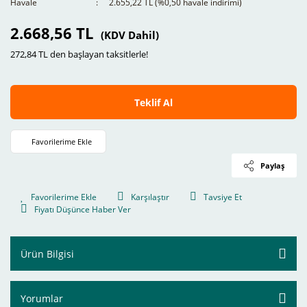
Havale
2.655,22 TL (%0,50 havale indirimi)
2.668,56 TL
(KDV Dahil)
272,84 TL den başlayan taksitlerle!
Teklif Al
Paylaş
Karşılaştır
Tavsiye Et
Fiyatı Düşünce Haber Ver
Ürün Bilgisi
Yorumlar