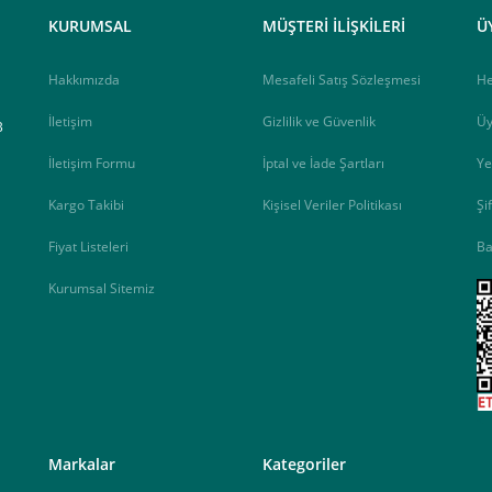
elektrik.com adresi üzerinden bizlerle iletişime geçebilirsiniz.
KURUMSAL
MÜŞTERİ İLİŞKİLERİ
Ü
Hakkımızda
Mesafeli Satış Sözleşmesi
H
İletişim
Gizlilik ve Güvenlik
Üy
B
İletişim Formu
İptal ve İade Şartları
Ye
Kargo Takibi
Kişisel Veriler Politikası
Şi
Fiyat Listeleri
Ba
Kurumsal Sitemiz
<
Markalar
Kategoriler