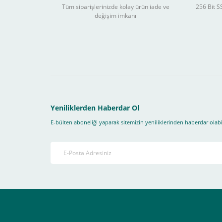
Tüm siparişlerinizde kolay ürün iade ve
256 Bit SS
değişim imkanı
Sitemizden yapacağınız tüm alışverişlerde aşağıdaki adım
Yapmanız gereken adımlar sırasıyla aşağıdaki gibidir;
1- İlk önce sitemize üye olmanız gerekiyor(
zorunludur
) 
2-Ödeme seçenekleri kısmından "
Sanal POS Kredi Kartı
3-Bu kısımda bize iletmek istediğiniz bir not varsa ekley
Yeniliklerden Haberdar Ol
E-bülten aboneliği yaparak sitemizin yeniliklerinden haberdar olabil
4-Son olarak siparişi vermiş olduğunuz e-posta adresiniz
Ekranda Çıkacaktır
.
Lütfen bunlara uygun bir sekilde ödemenizi gerçekleştirin