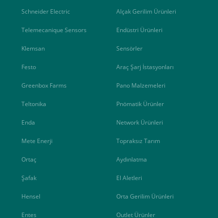
Schneider Electric
Alçak Gerilim Ürünleri
Telemecanique Sensors
Endüstri Ürünleri
Klemsan
Sensörler
Festo
Araç Şarj İstasyonları
Greenbox Farms
Pano Malzemeleri
Teltonika
Pnömatik Ürünler
Enda
Network Ürünleri
Mete Enerji
Topraksız Tarım
Ortaç
Aydınlatma
Şafak
El Aletleri
Hensel
Orta Gerilim Ürünleri
Entes
Outlet Ürünler