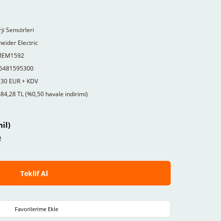
ji Sensörleri
eider Electric
MEM1592
6481595300
,30 EUR + KDV
84,28 TL (%0,50 havale indirimi)
il)
!
Teklif Al