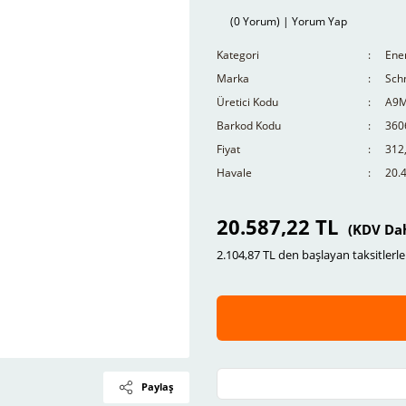
(0 Yorum) | Yorum Yap
Kategori
Ener
Marka
Schn
Üretici Kodu
A9
Barkod Kodu
360
Fiyat
312
Havale
20.4
20.587,22 TL
(KDV Dah
2.104,87 TL den başlayan taksitlerle
Paylaş