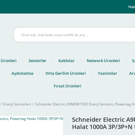
m
Hak
 Ürünleri
Sensörler
Kablolar
Network Ürünleri
S
Aydınlatma
Orta Gerilim Ürünleri
Yazılımlar
Ara
Fırsat Ürünleri
Enerji Sensörleri
Schneider Electric A9MEM1592 Enerji Sensörü, Powertag H
Schneider Electric A
Halat 1000A 3P/3P+N 