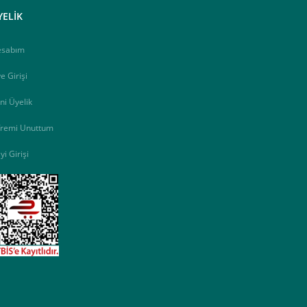
YELİK
esabım
e Girişi
ni Üyelik
fremi Unuttum
yi Girişi