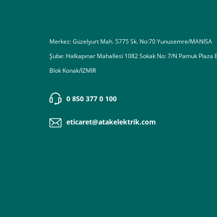
Destek almak istediğiniz bir konu olduğunda eticaret@atak
Merkez: Güzelyurt Mah. 5775 Sk. No:70 Yunusemre/MANİSA
Şube: Halkapınar Mahallesi 1082 Sokak No: 7/N Pamuk Plaza 
Blok Konak/İZMİR
0 850 377 0 100
eticaret@atakelektrik.com