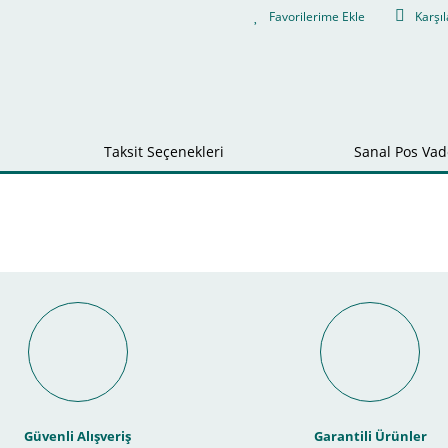
Karşıl
Taksit Seçenekleri
Sanal Pos Vade
Bu ürüne ilk yorumu siz yapın!
nal POS ile Vade Farksız Taks
Yorum Yaz
Güvenli Alışveriş
Garantili Ürünler