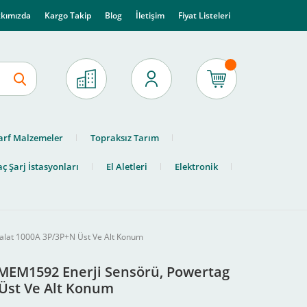
kımızda
Kargo Takip
Blog
İletişim
Fiyat Listeleri
arf Malzemeler
Topraksız Tarım
ç Şarj İstasyonları
El Aletleri
Elektronik
alat 1000A 3P/3P+N Üst Ve Alt Konum
9MEM1592 Enerji Sensörü, Powertag
Üst Ve Alt Konum