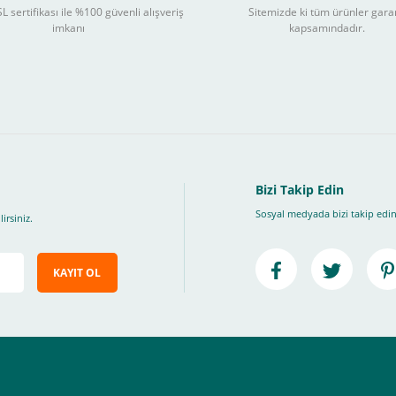
L sertifikası ile %100 güvenli alışveriş
Sitemizde ki tüm ürünler gara
3
imkanı
kapsamındadır.
ları takip ederek peşin fiyatına
taksite (
Taksit seçenekleri bankaya göre değiş
, Üye Olmadan Bu Ödeme Sistemini Kullanamıyorsunuz.
" ödeme türünü seçiniz.
ip, "Siparişi Tamamla" butonuna basınız.
Bizi Takip Edin
Sosyal medyada bizi takip edin
irsiniz.
KAYIT OL
e ileteceğimiz link üzerinden tıklayarak 3D Secure güvenli ödeme ile ödemenizi t
iz , yoksa ödemeniz başarısız sonuçlanır.