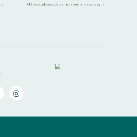
nti
Aklınıza takılan sorular için hemen bize ulaşın!
ebilir
) kadar alışverişlerinizi tamamlayabilirsiniz.
!
amamlayabilirsiniz ,
Bankalara Göre Taksit Tablosu