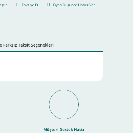
aştır
Tavsiye Et
Fiyatı Düşünce Haber Ver
 Farksız Taksit Seçenekleri
it Ödeme İmkanı Nasıl
Müşteri Destek Hattı