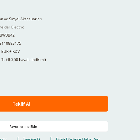
n ve Sinyal Aksesuarları
eider Electric
BW0B42
9110893175
0 EUR + KDV
 TL (%0,50 havale indirimi)
Teklif Al
aştır
Tavsiye Et
Fiyatı Düşünce Haber Ver