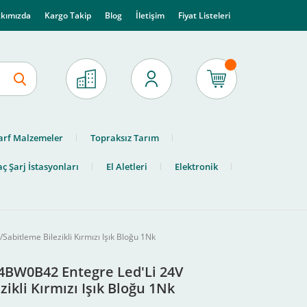
kımızda
Kargo Takip
Blog
İletişim
Fiyat Listeleri
arf Malzemeler
Topraksız Tarım
ç Şarj İstasyonları
El Aletleri
Elektronik
bitleme Bilezikli Kırmızı Işık Bloğu 1Nk
B4BW0B42 Entegre Led'Li 24V
ikli Kırmızı Işık Bloğu 1Nk