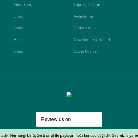
Mete Enerji
Topraksız Tarım
Ortaç
Aydınlatma
Şafak
El Aletleri
Hensel
Orta Gerilim Ürünleri
Entes
Outlet Ürünler
Elektrik Müh. Oto. San. ve Tic. A.Ş. markasıdır. Kredi kartı bilgileri 256bit SSL ser
aktadır. Herhangi bir üçüncü taraf ile paylaşımı söz konusu değildir. Sitemizi ziyare