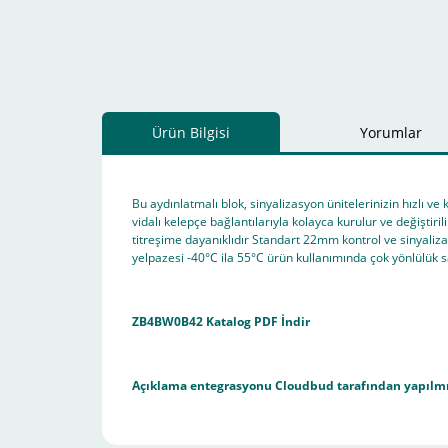
Ürün Bilgisi
Yorumlar
Bu aydınlatmalı blok, sinyalizasyon ünitelerinizin hızlı ve
vidalı kelepçe bağlantılarıyla kolayca kurulur ve değiştir
titreşime dayanıklıdır Standart 22mm kontrol ve sinyaliz
yelpazesi -40°C ila 55°C ürün kullanımında çok yönlülük s
ZB4BW0B42 Katalog PDF İndir
Açıklama entegrasyonu
Cloudbud
tarafından yapılmı