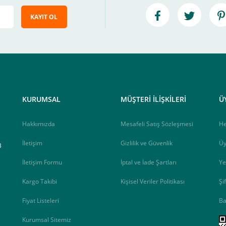
KAYIT OL
e ileteceğimiz link üzerinden tıklayarak 3D Secure güvenli ödeme ile ödemenizi t
iz , yoksa ödemeniz başarısız sonuçlanır.
elektrik.com adresi üzerinden bizlerle iletişime geçebilirsiniz.
KURUMSAL
MÜŞTERİ İLİŞKİLERİ
Ü
Hakkımızda
Mesafeli Satış Sözleşmesi
H
İletişim
Gizlilik ve Güvenlik
Üy
B
İletişim Formu
İptal ve İade Şartları
Ye
Kargo Takibi
Kişisel Veriler Politikası
Şi
Fiyat Listeleri
Ba
Kurumsal Sitemiz