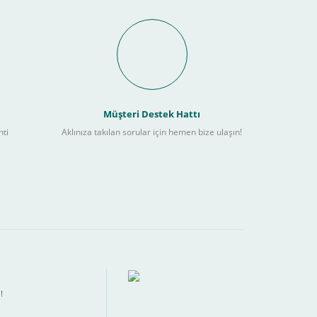
it Ödeme İmkanı Nasıl
Müşteri Destek Hattı
nti
Aklınıza takılan sorular için hemen bize ulaşın!
ebilir
) kadar alışverişlerinizi tamamlayabilirsiniz.
!