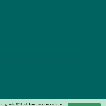
tifikası ile korunmaktadır.
t ettiğinizde KVKK politikamızı incelemiş ve kabul