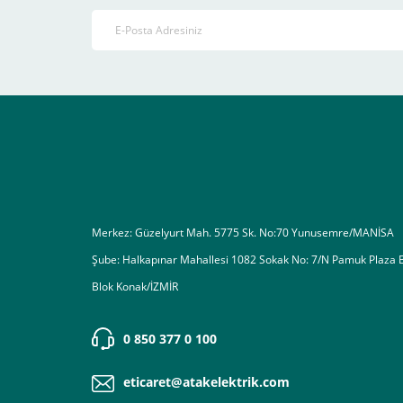
4-Son olarak siparişi vermiş olduğunuz e-posta adresiniz
Ekranda Çıkacaktır
.
Lütfen bunlara uygun bir sekilde ödemenizi gerçekleştirin
Destek almak istediğiniz bir konu olduğunda eticaret@atak
Merkez: Güzelyurt Mah. 5775 Sk. No:70 Yunusemre/MANİSA
Şube: Halkapınar Mahallesi 1082 Sokak No: 7/N Pamuk Plaza 
Blok Konak/İZMİR
0 850 377 0 100
eticaret@atakelektrik.com