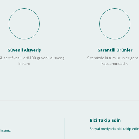
Bu ürüne ilk yorumu siz yapın!
nal POS ile Vade Farksız Taks
Yorum Yaz
Güvenli Alışveriş
Garantili Ürünler
L sertifikası ile %100 güvenli alışveriş
Sitemizde ki tüm ürünler gara
3
imkanı
kapsamındadır.
ları takip ederek peşin fiyatına
taksite (
Taksit seçenekleri bankaya göre değiş
, Üye Olmadan Bu Ödeme Sistemini Kullanamıyorsunuz.
" ödeme türünü seçiniz.
ip, "Siparişi Tamamla" butonuna basınız.
Bizi Takip Edin
Sosyal medyada bizi takip edin
irsiniz.