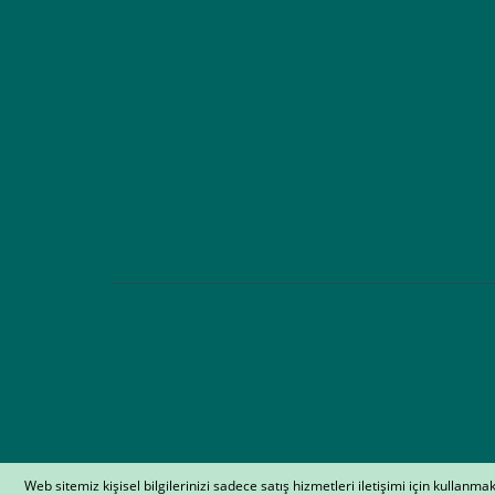
AtakMarket.com © bir Atak 
Web sitemiz kişisel bilgilerinizi sadece satış hizmetleri iletişimi için kullanm