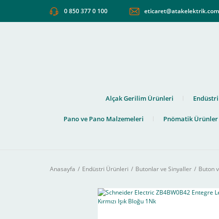
0 850 377 0 100
eticaret@atakelektrik.co
Alçak Gerilim Ürünleri
Endüstri
Pano ve Pano Malzemeleri
Pnömatik Ürünler
Anasayfa
Endüstri Ürünleri
Butonlar ve Sinyaller
Buton v