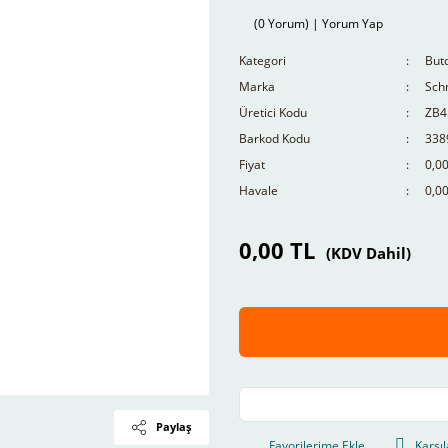
(0 Yorum) | Yorum Yap
Kategori
Buto
Marka
Schn
Üretici Kodu
ZB4
Barkod Kodu
338
Fiyat
0,0
Havale
0,00
0,00 TL
(KDV Dahil)
Paylaş
Karşıl