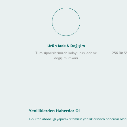
Schneider Electric Sa
Kullanılır ?
Ürün İade & Değişim
Tüm siparişlerinizde kolay ürün iade ve
256 Bit SS
değişim imkanı
Sitemizden yapacağınız tüm alışverişlerde aşağıdaki adım
Yapmanız gereken adımlar sırasıyla aşağıdaki gibidir;
1- İlk önce sitemize üye olmanız gerekiyor(
zorunludur
) 
2-Ödeme seçenekleri kısmından "
Sanal POS Kredi Kartı
3-Bu kısımda bize iletmek istediğiniz bir not varsa ekley
Yeniliklerden Haberdar Ol
E-bülten aboneliği yaparak sitemizin yeniliklerinden haberdar olabil