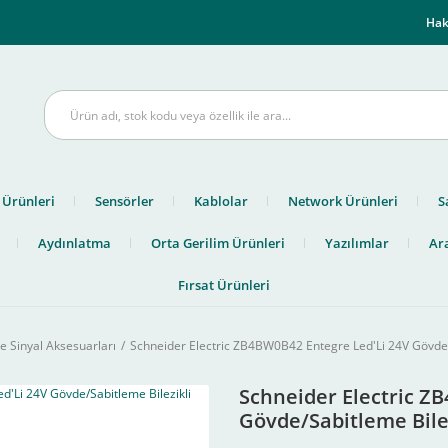
m
Hak
 Ürünleri
Sensörler
Kablolar
Network Ürünleri
S
Aydınlatma
Orta Gerilim Ürünleri
Yazılımlar
Ara
Fırsat Ürünleri
e Sinyal Aksesuarları
Schneider Electric ZB4BW0B42 Entegre Led'Li 24V Gövde/Sa
Schneider Electric Z
Gövde/Sabitleme Bilez