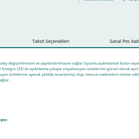
Taksit Seçenekleri
Sanal Pos Vade
 kolay değiştirilmesini ve yapılandırılmasını sağlar Uyumlu aydınlatmalı buton veya 
ilir Entegre LED ile aydınlatma yoluyla sinyalizasyon ünitelerinin görsel olarak ayı
asyon ünitelerine uyacak şekilde tasarlanmış olup, mevcut makinelere monte edild
ağlar.
ştır.