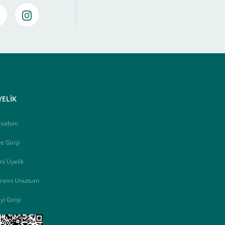
amamlayabilirsiniz ,
Bankalara Göre Taksit Tablosu
YELİK
esabım
e Girişi
ni Üyelik
fremi Unuttum
yi Girişi