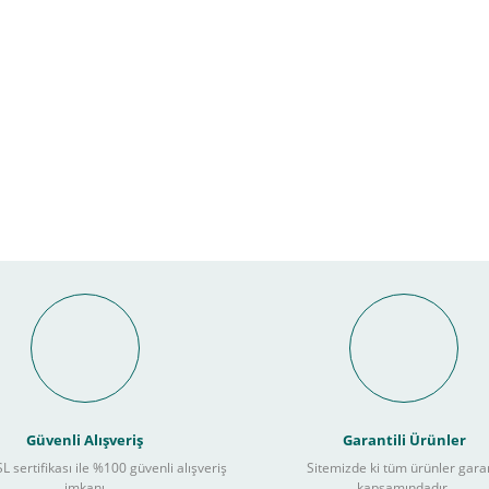
Bu ürüne ilk yorumu siz yapın!
nal POS ile Vade Farksız Taks
Yorum Yaz
Güvenli Alışveriş
Garantili Ürünler
L sertifikası ile %100 güvenli alışveriş
Sitemizde ki tüm ürünler gara
3
imkanı
kapsamındadır.