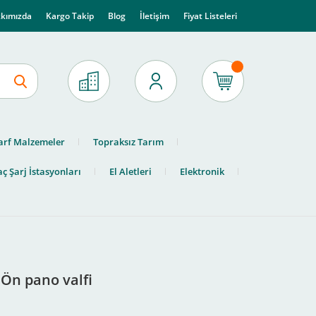
kımızda
Kargo Takip
Blog
İletişim
Fiyat Listeleri
arf Malzemeler
Topraksız Tarım
ç Şarj İstasyonları
El Aletleri
Elektronik
 Ön pano valfi