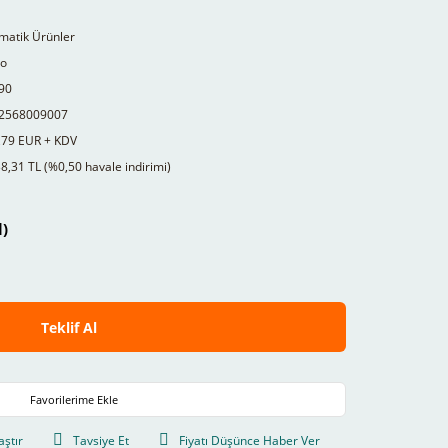
matik Ürünler
to
90
2568009007
,79 EUR + KDV
8,31 TL (%0,50 havale indirimi)
l)
Teklif Al
aştır
Tavsiye Et
Fiyatı Düşünce Haber Ver