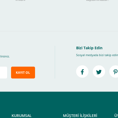
ları takip ederek peşin fiyatına
taksite (
Taksit seçenekleri bankaya göre değiş
, Üye Olmadan Bu Ödeme Sistemini Kullanamıyorsunuz.
" ödeme türünü seçiniz.
ip, "Siparişi Tamamla" butonuna basınız.
Bizi Takip Edin
Sosyal medyada bizi takip edin
irsiniz.
KAYIT OL
e ileteceğimiz link üzerinden tıklayarak 3D Secure güvenli ödeme ile ödemenizi t
iz , yoksa ödemeniz başarısız sonuçlanır.
elektrik.com adresi üzerinden bizlerle iletişime geçebilirsiniz.
KURUMSAL
MÜŞTERİ İLİŞKİLERİ
Ü