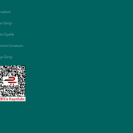
esabım
e Girişi
ni Üyelik
fremi Unuttum
yi Girişi