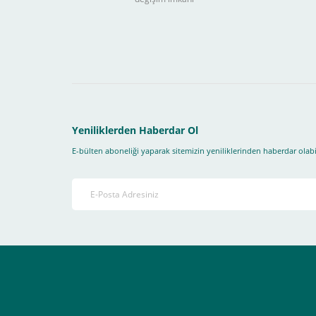
Sitemizden yapacağınız tüm alışverişlerde aşağıdaki adım
Yapmanız gereken adımlar sırasıyla aşağıdaki gibidir;
1- İlk önce sitemize üye olmanız gerekiyor(
zorunludur
) 
2-Ödeme seçenekleri kısmından "
Sanal POS Kredi Kartı
3-Bu kısımda bize iletmek istediğiniz bir not varsa ekley
Yeniliklerden Haberdar Ol
E-bülten aboneliği yaparak sitemizin yeniliklerinden haberdar olabil
4-Son olarak siparişi vermiş olduğunuz e-posta adresiniz
Ekranda Çıkacaktır
.
Lütfen bunlara uygun bir sekilde ödemenizi gerçekleştirin
Destek almak istediğiniz bir konu olduğunda eticaret@atak