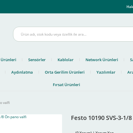
m
Hak
 Ürünleri
Sensörler
Kablolar
Network Ürünleri
S
Aydınlatma
Orta Gerilim Ürünleri
Yazılımlar
Ara
Fırsat Ürünleri
 valfi
Festo 10190 SVS-3-1/8
(0 Yorum) | Yorum Yap