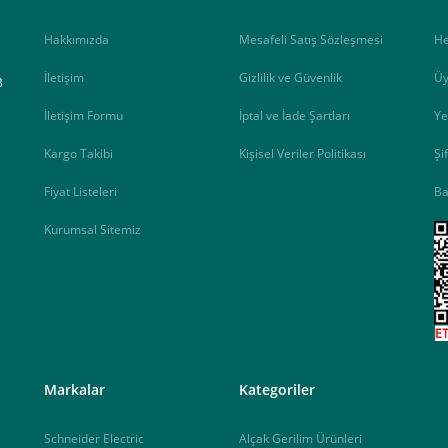
Hakkımızda
Mesafeli Satış Sözleşmesi
H
İletişim
Gizlilik ve Güvenlik
Üy
B
İletişim Formu
İptal ve İade Şartları
Ye
Kargo Takibi
Kişisel Veriler Politikası
Şi
Fiyat Listeleri
Ba
Kurumsal Sitemiz
<
Markalar
Kategoriler
Schneider Electric
Alçak Gerilim Ürünleri