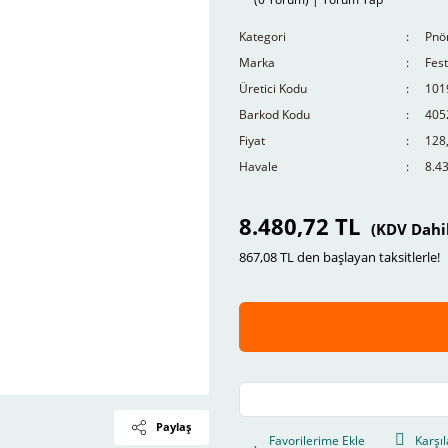
Kategori
Pnö
Marka
Fes
Üretici Kodu
101
Barkod Kodu
405
Fiyat
128
Havale
8.43
8.480,72 TL
(KDV Dahi
867,08 TL den başlayan taksitlerle!
Paylaş
Karşıl