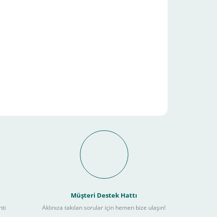
it Ödeme İmkanı Nasıl
Müşteri Destek Hattı
nti
Aklınıza takılan sorular için hemen bize ulaşın!