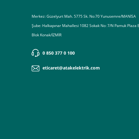
Merkez: Güzelyurt Mah. 5775 Sk. No:70 Yunusemre/MANİSA
Şube: Halkapınar Mahallesi 1082 Sokak No: 7/N Pamuk Plaza 
Blok Konak/İZMİR
0 850 377 0 100
eticaret@atakelektrik.com