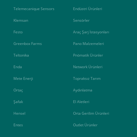
Telemecanique Sensors
Endüstri Ürünleri
Klemsan
Sensörler
Festo
Araç Şarj İstasyonları
Greenbox Farms
Pano Malzemeleri
Teltonika
Pnömatik Ürünler
Enda
Network Ürünleri
Mete Enerji
Topraksız Tarım
Ortaç
Aydınlatma
Şafak
El Aletleri
Hensel
Orta Gerilim Ürünleri
Entes
Outlet Ürünler