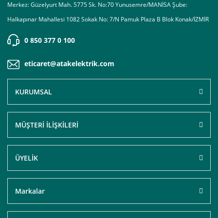
Merkez: Güzelyurt Mah. 5775 Sk. No:70 Yunusemre/MANİSA Şube:
Halkapınar Mahallesi 1082 Sokak No: 7/N Pamuk Plaza B Blok Konak/İZMİR
0 850 377 0 100
eticaret@atakelektrik.com
KURUMSAL
MÜŞTERİ İLİŞKİLERİ
ÜYELİK
Markalar