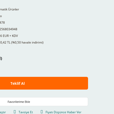
matik Ürünler
to
478
2568034948
36 EUR + KDV
0,42 TL (%0,50 havale indirimi)
l)
Teklif Al
aştır
Tavsiye Et
Fiyatı Düşünce Haber Ver