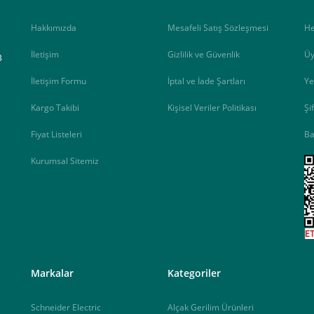
Hakkımızda
Mesafeli Satış Sözleşmesi
H
İletişim
Gizlilik ve Güvenlik
Üy
B
İletişim Formu
İptal ve İade Şartları
Ye
Kargo Takibi
Kişisel Veriler Politikası
Şi
Fiyat Listeleri
Ba
Kurumsal Sitemiz
<
Markalar
Kategoriler
Schneider Electric
Alçak Gerilim Ürünleri