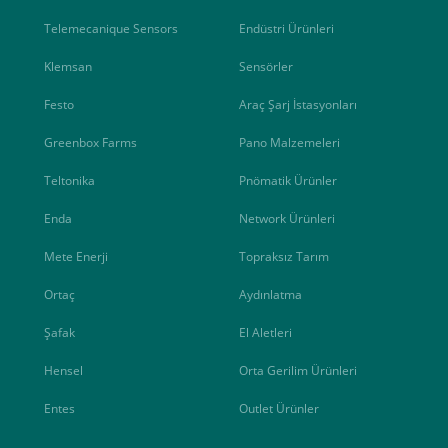
Telemecanique Sensors
Endüstri Ürünleri
Klemsan
Sensörler
Festo
Araç Şarj İstasyonları
Greenbox Farms
Pano Malzemeleri
Teltonika
Pnömatik Ürünler
Enda
Network Ürünleri
Mete Enerji
Topraksız Tarım
Ortaç
Aydınlatma
Şafak
El Aletleri
Hensel
Orta Gerilim Ürünleri
Entes
Outlet Ürünler