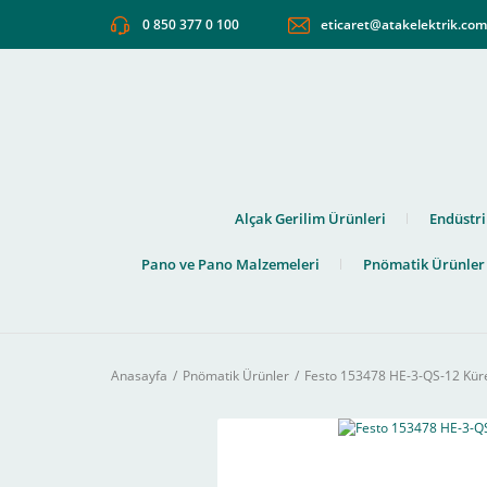
0 850 377 0 100
eticaret@atakelektrik.co
Alçak Gerilim Ürünleri
Endüstri
Pano ve Pano Malzemeleri
Pnömatik Ürünler
Anasayfa
Pnömatik Ürünler
Festo 153478 HE-3-QS-12 Kür