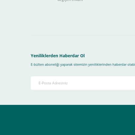
Sitemizden yapacağınız tüm alışverişlerde aşağıdaki adım
Yapmanız gereken adımlar sırasıyla aşağıdaki gibidir;
1- İlk önce sitemize üye olmanız gerekiyor(
zorunludur
) 
2-Ödeme seçenekleri kısmından "
Sanal POS Kredi Kartı
3-Bu kısımda bize iletmek istediğiniz bir not varsa ekley
Yeniliklerden Haberdar Ol
E-bülten aboneliği yaparak sitemizin yeniliklerinden haberdar olabil
4-Son olarak siparişi vermiş olduğunuz e-posta adresiniz
Ekranda Çıkacaktır
.
Lütfen bunlara uygun bir sekilde ödemenizi gerçekleştirin
Destek almak istediğiniz bir konu olduğunda eticaret@atak