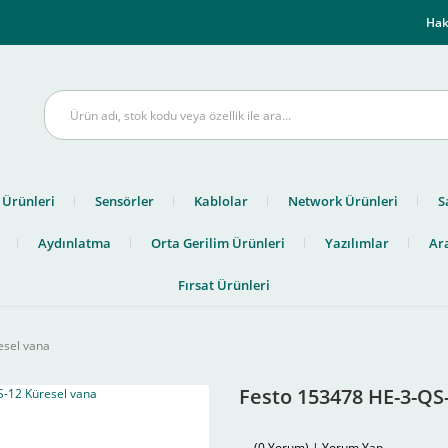
m
Hak
 Ürünleri
Sensörler
Kablolar
Network Ürünleri
S
Aydınlatma
Orta Gerilim Ürünleri
Yazılımlar
Ara
Fırsat Ürünleri
esel vana
Festo 153478 HE-3-QS
(0 Yorum) | Yorum Yap