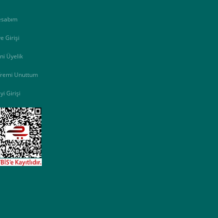
esabım
e Girişi
ni Üyelik
fremi Unuttum
yi Girişi