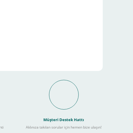
it Ödeme İmkanı Nasıl
Müşteri Destek Hattı
nti
Aklınıza takılan sorular için hemen bize ulaşın!