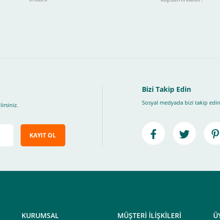
ları takip ederek peşin fiyatına
taksite (
Taksit seçenekleri bankaya göre değiş
, Üye Olmadan Bu Ödeme Sistemini Kullanamıyorsunuz.
" ödeme türünü seçiniz.
ip, "Siparişi Tamamla" butonuna basınız.
Bizi Takip Edin
Sosyal medyada bizi takip edin
irsiniz.
KAYIT OL
e ileteceğimiz link üzerinden tıklayarak 3D Secure güvenli ödeme ile ödemenizi t
iz , yoksa ödemeniz başarısız sonuçlanır.
elektrik.com adresi üzerinden bizlerle iletişime geçebilirsiniz.
KURUMSAL
MÜŞTERİ İLİŞKİLERİ
Ü