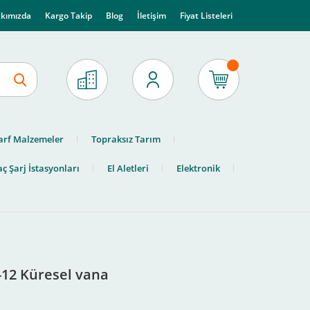
kımızda
Kargo Takip
Blog
İletişim
Fiyat Listeleri
arf Malzemeler
Topraksız Tarım
ç Şarj İstasyonları
El Aletleri
Elektronik
-12 Küresel vana