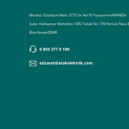
Merkez: Güzelyurt Mah. 5775 Sk. No:70 Yunusemre/MANİSA
Şube: Halkapınar Mahallesi 1082 Sokak No: 7/N Pamuk Plaza 
Blok Konak/İZMİR
0 850 377 0 100
eticaret@atakelektrik.com