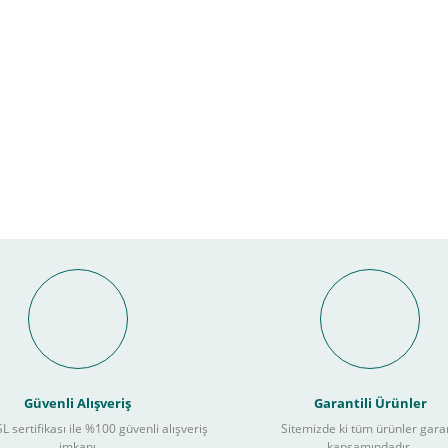
Bu ürüne ilk yorumu siz yapın!
nal POS ile Vade Farksız Taks
Yorum Yaz
Güvenli Alışveriş
Garantili Ürünler
L sertifikası ile %100 güvenli alışveriş
Sitemizde ki tüm ürünler gara
3
imkanı
kapsamındadır.