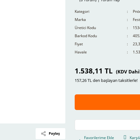
Kategori
Pnö
Marka
Fes
Üretici Kodu
153
Barkod Kodu
405
Fiyat
23,
Havale
1.53
1.538,11 TL
(KDV Dahi
157,26 TL den başlayan taksitlerle!
Paylaş
Karşıl