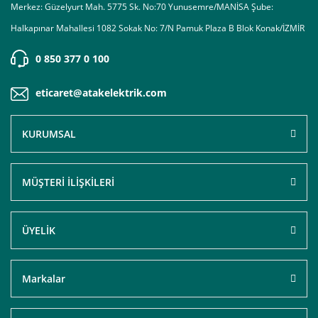
Merkez: Güzelyurt Mah. 5775 Sk. No:70 Yunusemre/MANİSA Şube:
Halkapınar Mahallesi 1082 Sokak No: 7/N Pamuk Plaza B Blok Konak/İZMİR
0 850 377 0 100
eticaret@atakelektrik.com
KURUMSAL
MÜŞTERİ İLİŞKİLERİ
ÜYELİK
Markalar