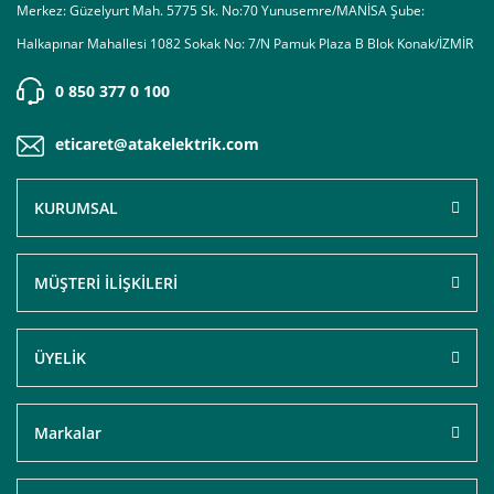
Merkez: Güzelyurt Mah. 5775 Sk. No:70 Yunusemre/MANİSA Şube:
Halkapınar Mahallesi 1082 Sokak No: 7/N Pamuk Plaza B Blok Konak/İZMİR
0 850 377 0 100
eticaret@atakelektrik.com
KURUMSAL
MÜŞTERİ İLİŞKİLERİ
ÜYELİK
Markalar