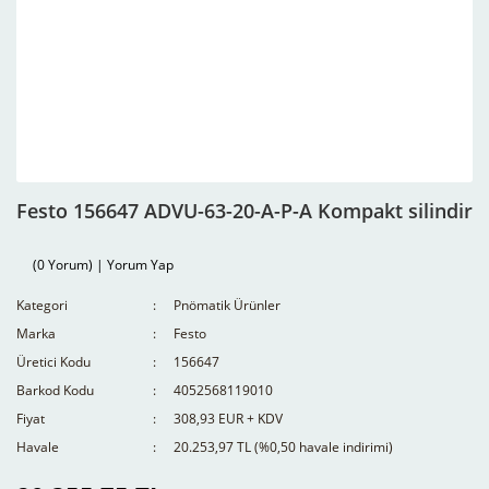
Festo 156647 ADVU-63-20-A-P-A Kompakt silindir
(0 Yorum) | Yorum Yap
Kategori
Pnömatik Ürünler
Marka
Festo
Üretici Kodu
156647
Barkod Kodu
4052568119010
Fiyat
308,93 EUR + KDV
Havale
20.253,97 TL (%0,50 havale indirimi)