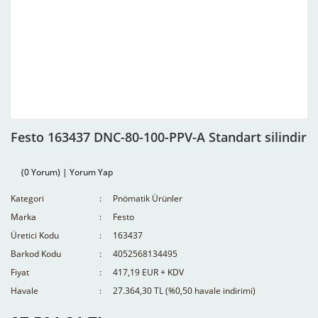
Festo 163437 DNC-80-100-PPV-A Standart silindir
(0 Yorum) | Yorum Yap
Kategori
Pnömatik Ürünler
Marka
Festo
Üretici Kodu
163437
Barkod Kodu
4052568134495
Fiyat
417,19 EUR + KDV
Havale
27.364,30 TL (%0,50 havale indirimi)