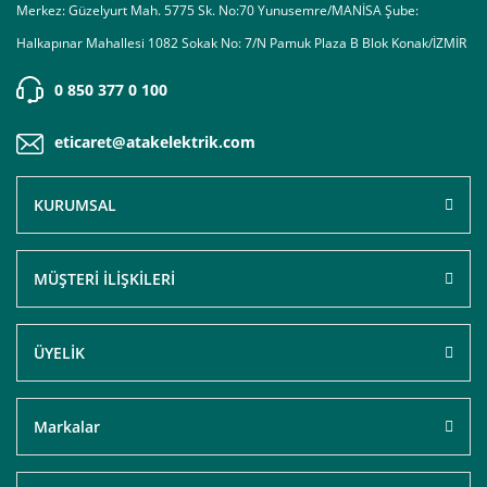
Merkez: Güzelyurt Mah. 5775 Sk. No:70 Yunusemre/MANİSA Şube:
Halkapınar Mahallesi 1082 Sokak No: 7/N Pamuk Plaza B Blok Konak/İZMİR
0 850 377 0 100
eticaret@atakelektrik.com
KURUMSAL
MÜŞTERİ İLİŞKİLERİ
ÜYELİK
Markalar