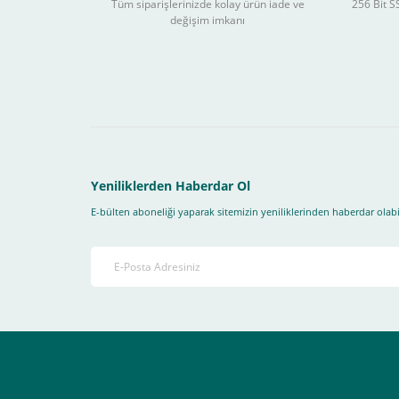
Tüm siparişlerinizde kolay ürün iade ve
256 Bit SS
değişim imkanı
Sitemizden yapacağınız tüm alışverişlerde aşağıdaki adım
Yapmanız gereken adımlar sırasıyla aşağıdaki gibidir;
1- İlk önce sitemize üye olmanız gerekiyor(
zorunludur
) 
2-Ödeme seçenekleri kısmından "
Sanal POS Kredi Kartı
3-Bu kısımda bize iletmek istediğiniz bir not varsa ekley
Yeniliklerden Haberdar Ol
E-bülten aboneliği yaparak sitemizin yeniliklerinden haberdar olabil
4-Son olarak siparişi vermiş olduğunuz e-posta adresiniz
Ekranda Çıkacaktır
.
Lütfen bunlara uygun bir sekilde ödemenizi gerçekleştirin
Destek almak istediğiniz bir konu olduğunda eticaret@atak