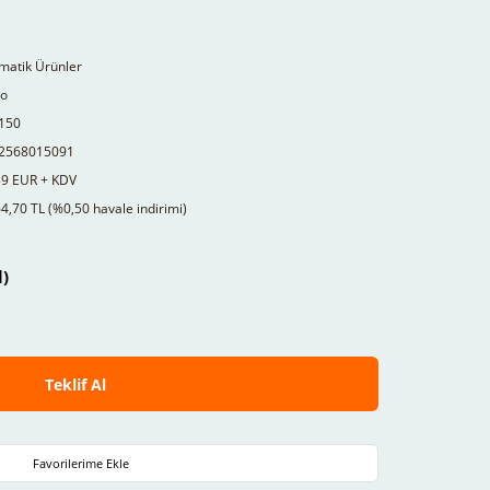
matik Ürünler
to
150
2568015091
39 EUR + KDV
4,70 TL (%0,50 havale indirimi)
l)
Teklif Al