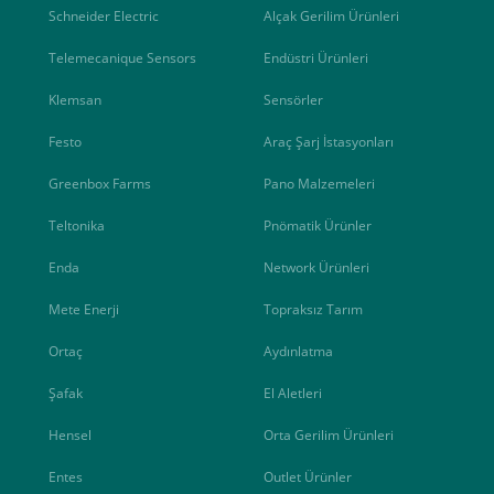
Schneider Electric
Alçak Gerilim Ürünleri
Telemecanique Sensors
Endüstri Ürünleri
Klemsan
Sensörler
Festo
Araç Şarj İstasyonları
Greenbox Farms
Pano Malzemeleri
Teltonika
Pnömatik Ürünler
Enda
Network Ürünleri
Mete Enerji
Topraksız Tarım
Ortaç
Aydınlatma
Şafak
El Aletleri
Hensel
Orta Gerilim Ürünleri
Entes
Outlet Ürünler