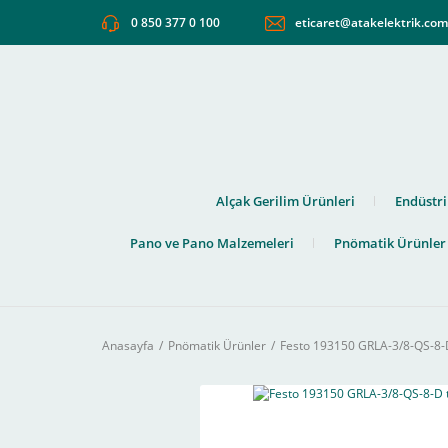
0 850 377 0 100
eticaret@atakelektrik.co
Alçak Gerilim Ürünleri
Endüstri
Pano ve Pano Malzemeleri
Pnömatik Ürünler
Anasayfa
Pnömatik Ürünler
Festo 193150 GRLA-3/8-QS-8-D t