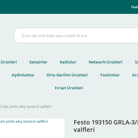
m
Hak
 Ürünleri
Sensörler
Kablolar
Network Ürünleri
S
Aydınlatma
Orta Gerilim Ürünleri
Yazılımlar
Ara
Fırsat Ürünleri
ek yönlü akış kontrol valfleri
Festo 193150 GRLA-3/8
valfleri