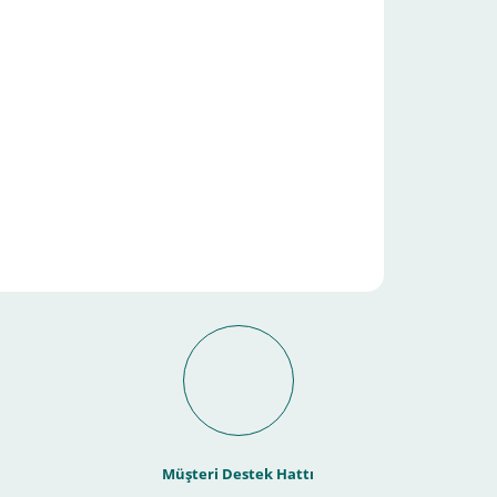
it Ödeme İmkanı Nasıl
Müşteri Destek Hattı