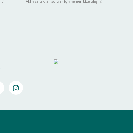
nti
Aklınıza takılan sorular için hemen bize ulaşın!
ebilir
) kadar alışverişlerinizi tamamlayabilirsiniz.
!
amamlayabilirsiniz ,
Bankalara Göre Taksit Tablosu