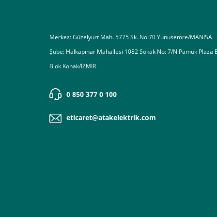
Merkez: Güzelyurt Mah. 5775 Sk. No:70 Yunusemre/MANİSA
Şube: Halkapınar Mahallesi 1082 Sokak No: 7/N Pamuk Plaza 
Blok Konak/İZMİR
0 850 377 0 100
eticaret@atakelektrik.com