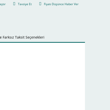
aştır
Tavsiye Et
Fiyatı Düşünce Haber Ver
 Farksız Taksit Seçenekleri