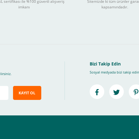
L sertifikası ile %100 güvenli alışveriş
Sitemizde ki tüm ürünler gara
3
imkanı
kapsamındadır.
ları takip ederek peşin fiyatına
taksite (
Taksit seçenekleri bankaya göre değiş
, Üye Olmadan Bu Ödeme Sistemini Kullanamıyorsunuz.
" ödeme türünü seçiniz.
ip, "Siparişi Tamamla" butonuna basınız.
Bizi Takip Edin
Sosyal medyada bizi takip edin
irsiniz.
KAYIT OL
e ileteceğimiz link üzerinden tıklayarak 3D Secure güvenli ödeme ile ödemenizi t
iz , yoksa ödemeniz başarısız sonuçlanır.
elektrik.com adresi üzerinden bizlerle iletişime geçebilirsiniz.