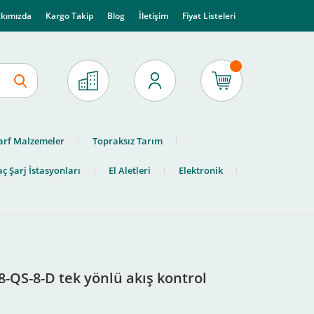
kımızda
Kargo Takip
Blog
İletişim
Fiyat Listeleri
arf Malzemeler
Topraksız Tarım
ç Şarj İstasyonları
El Aletleri
Elektronik
-QS-8-D tek yönlü akış kontrol