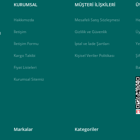
KURUMSAL
MÜŞTERİ İLİŞKİLERİ
Ü
Hakkımızda
Mesafeli Satış Sözleşmesi
H
İletişim
Gizlilik ve Güvenlik
Üy
B
İletişim Formu
İptal ve İade Şartları
Ye
Kargo Takibi
Kişisel Veriler Politikası
Şi
Fiyat Listeleri
Ba
Kurumsal Sitemiz
<
Markalar
Kategoriler