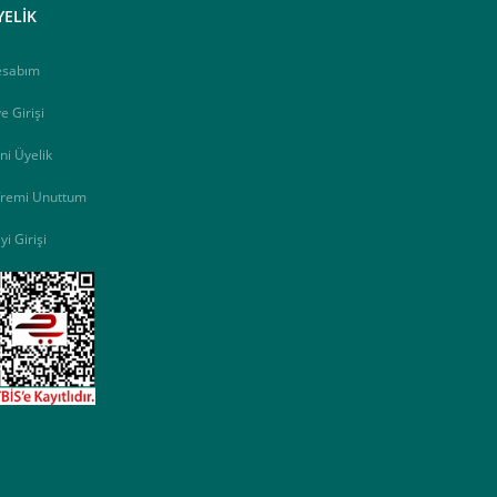
YELİK
esabım
e Girişi
ni Üyelik
fremi Unuttum
yi Girişi