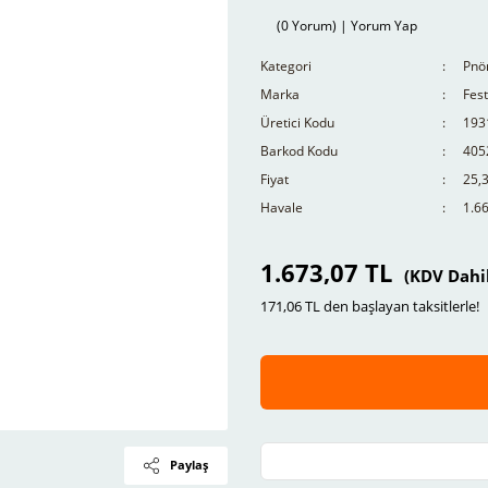
(0 Yorum) | Yorum Yap
Kategori
Pnö
Marka
Fes
Üretici Kodu
193
Barkod Kodu
405
Fiyat
25,
Havale
1.66
1.673,07 TL
(KDV Dahi
171,06 TL den başlayan taksitlerle!
Paylaş