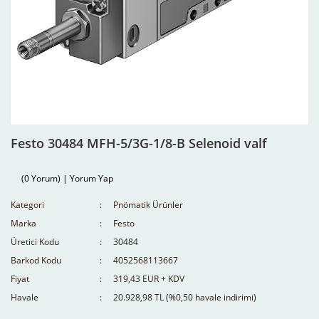
Festo 30484 MFH-5/3G-1/8-B Selenoid valf
(0 Yorum) | Yorum Yap
Kategori
Pnömatik Ürünler
Marka
Festo
Üretici Kodu
30484
Barkod Kodu
4052568113667
Fiyat
319,43 EUR + KDV
Havale
20.928,98 TL (%0,50 havale indirimi)