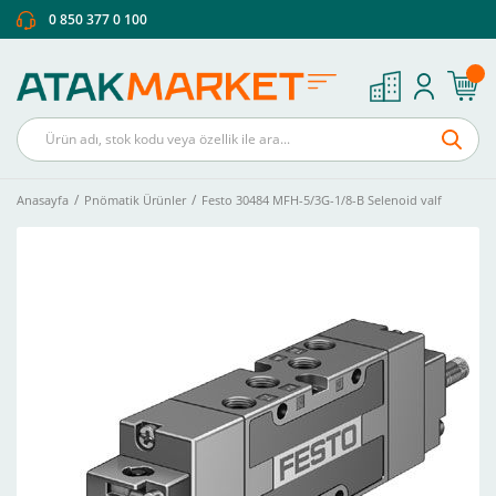
0 850 377 0 100
Anasayfa
Pnömatik Ürünler
Festo 30484 MFH-5/3G-1/8-B Selenoid valf