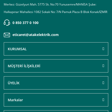
Merkez: Güzelyurt Mah. 5775 Sk. No:70 Yunusemre/MANİSA Şube:
Halkapınar Mahallesi 1082 Sokak No: 7/N Pamuk Plaza B Blok Konak/İZMİR
0 850 377 0 100
eticaret@atakelektrik.com
KURUMSAL
MÜŞTERİ İLİŞKİLERİ
ÜYELİK
Markalar