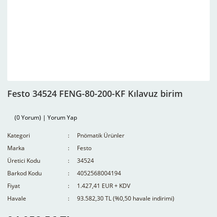
Festo 34524 FENG-80-200-KF Kılavuz birim
(0 Yorum) | Yorum Yap
Kategori
Pnömatik Ürünler
Marka
Festo
Üretici Kodu
34524
Barkod Kodu
4052568004194
Fiyat
1.427,41 EUR + KDV
Havale
93.582,30 TL (%0,50 havale indirimi)