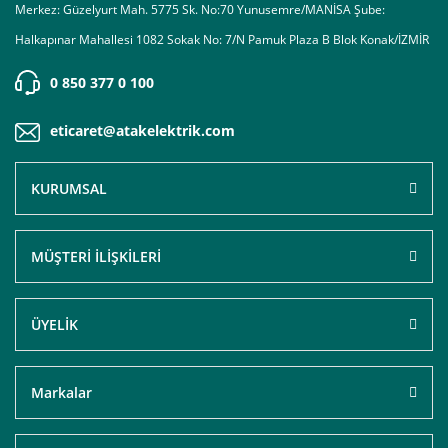
Merkez: Güzelyurt Mah. 5775 Sk. No:70 Yunusemre/MANİSA Şube:
Halkapınar Mahallesi 1082 Sokak No: 7/N Pamuk Plaza B Blok Konak/İZMİR
0 850 377 0 100
eticaret@atakelektrik.com
KURUMSAL
MÜŞTERİ İLİŞKİLERİ
ÜYELİK
Markalar