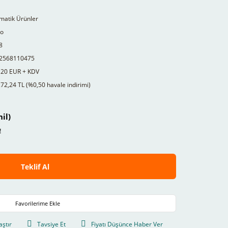
matik Ürünler
to
8
2568110475
,20 EUR + KDV
72,24 TL (%0,50 havale indirimi)
il)
!
Teklif Al
aştır
Tavsiye Et
Fiyatı Düşünce Haber Ver