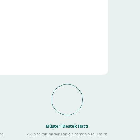
it Ödeme İmkanı Nasıl
Müşteri Destek Hattı
nti
Aklınıza takılan sorular için hemen bize ulaşın!