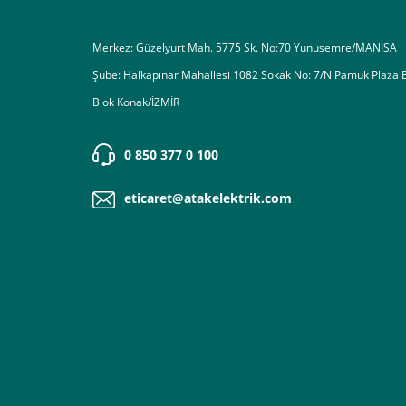
Merkez: Güzelyurt Mah. 5775 Sk. No:70 Yunusemre/MANİSA
Şube: Halkapınar Mahallesi 1082 Sokak No: 7/N Pamuk Plaza 
Blok Konak/İZMİR
0 850 377 0 100
eticaret@atakelektrik.com