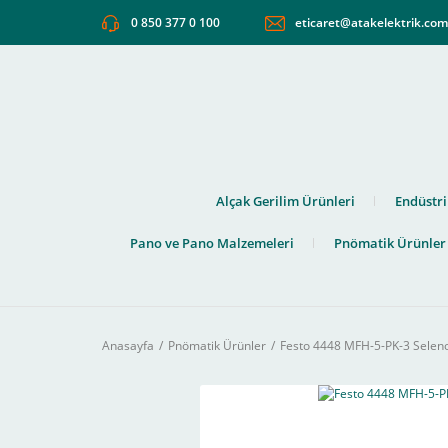
0 850 377 0 100
eticaret@atakelektrik.co
Alçak Gerilim Ürünleri
Endüstri
Pano ve Pano Malzemeleri
Pnömatik Ürünler
Anasayfa
Pnömatik Ürünler
Festo 4448 MFH-5-PK-3 Seleno