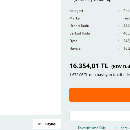
Kategori
Pnö
Marka
Fes
Üretici Kodu
444
Barkod Kodu
405
Fiyat
248
Havale
16.2
16.354,01 TL
(KDV Dah
1.672,06 TL den başlayan taksitlerle
Paylaş
Karşıl