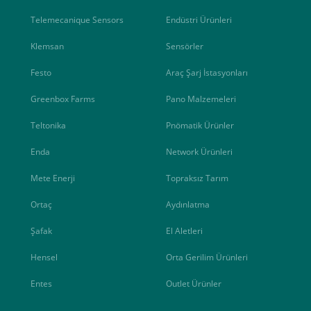
Telemecanique Sensors
Endüstri Ürünleri
Klemsan
Sensörler
Festo
Araç Şarj İstasyonları
Greenbox Farms
Pano Malzemeleri
Teltonika
Pnömatik Ürünler
Enda
Network Ürünleri
Mete Enerji
Topraksız Tarım
Ortaç
Aydınlatma
Şafak
El Aletleri
Hensel
Orta Gerilim Ürünleri
Entes
Outlet Ürünler