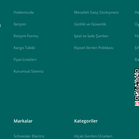
Hakkımızda
Mesafeli Satış Sözleşmesi
H
İletişim
Gizlilik ve Güvenlik
Üy
B
İletişim Formu
İptal ve İade Şartları
Ye
Kargo Takibi
Kişisel Veriler Politikası
Şi
Fiyat Listeleri
Ba
Kurumsal Sitemiz
<
Markalar
Kategoriler
Schneider Electric
Alçak Gerilim Ürünleri