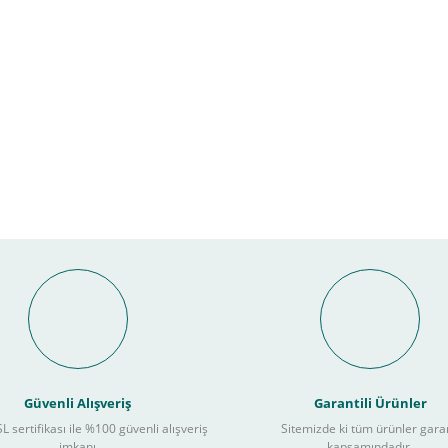
Bu ürüne ilk yorumu siz yapın!
nal POS ile Vade Farksız Taks
Yorum Yaz
Güvenli Alışveriş
Garantili Ürünler
L sertifikası ile %100 güvenli alışveriş
Sitemizde ki tüm ürünler gara
3
imkanı
kapsamındadır.