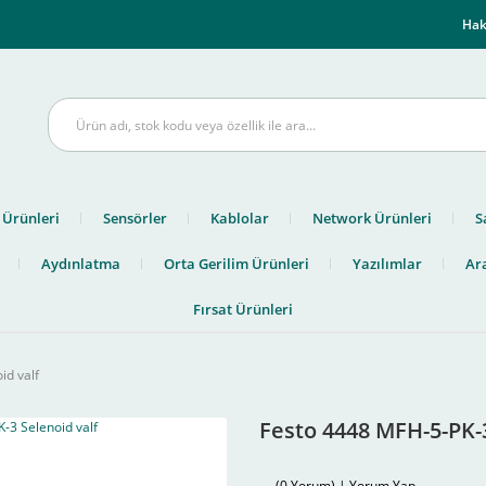
m
Hak
 Ürünleri
Sensörler
Kablolar
Network Ürünleri
S
Aydınlatma
Orta Gerilim Ürünleri
Yazılımlar
Ara
Fırsat Ürünleri
id valf
Festo 4448 MFH-5-PK-3
(0 Yorum) | Yorum Yap