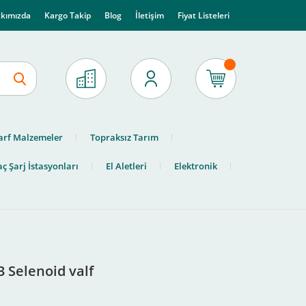
kımızda
Kargo Takip
Blog
İletişim
Fiyat Listeleri
arf Malzemeler
Topraksız Tarım
ç Şarj İstasyonları
El Aletleri
Elektronik
 Selenoid valf