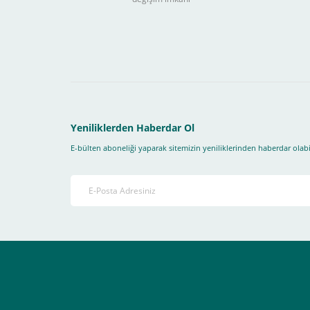
Sitemizden yapacağınız tüm alışverişlerde aşağıdaki adım
Yapmanız gereken adımlar sırasıyla aşağıdaki gibidir;
1- İlk önce sitemize üye olmanız gerekiyor(
zorunludur
) 
2-Ödeme seçenekleri kısmından "
Sanal POS Kredi Kartı
3-Bu kısımda bize iletmek istediğiniz bir not varsa ekley
Yeniliklerden Haberdar Ol
E-bülten aboneliği yaparak sitemizin yeniliklerinden haberdar olabil
4-Son olarak siparişi vermiş olduğunuz e-posta adresiniz
Ekranda Çıkacaktır
.
Lütfen bunlara uygun bir sekilde ödemenizi gerçekleştirin
Destek almak istediğiniz bir konu olduğunda eticaret@atak