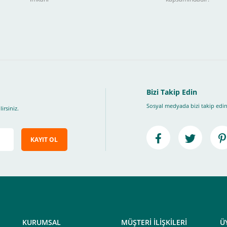
ları takip ederek peşin fiyatına
taksite (
Taksit seçenekleri bankaya göre değiş
, Üye Olmadan Bu Ödeme Sistemini Kullanamıyorsunuz.
" ödeme türünü seçiniz.
ip, "Siparişi Tamamla" butonuna basınız.
Bizi Takip Edin
Sosyal medyada bizi takip edin
irsiniz.
KAYIT OL
e ileteceğimiz link üzerinden tıklayarak 3D Secure güvenli ödeme ile ödemenizi t
iz , yoksa ödemeniz başarısız sonuçlanır.
elektrik.com adresi üzerinden bizlerle iletişime geçebilirsiniz.
KURUMSAL
MÜŞTERİ İLİŞKİLERİ
Ü