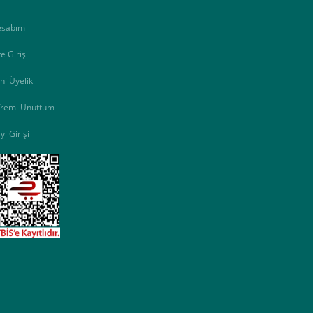
esabım
e Girişi
ni Üyelik
fremi Unuttum
yi Girişi