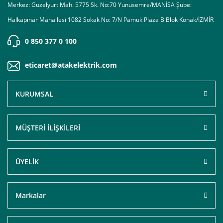
Merkez: Güzelyurt Mah. 5775 Sk. No:70 Yunusemre/MANİSA Şube:
Halkapınar Mahallesi 1082 Sokak No: 7/N Pamuk Plaza B Blok Konak/İZMİR
0 850 377 0 100
eticaret@atakelektrik.com
KURUMSAL
MÜŞTERİ İLİŞKİLERİ
ÜYELİK
Markalar