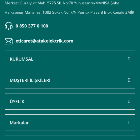
Merkez: Güzelyurt Mah. 5775 Sk. No:70 Yunusemre/MANİSA Şube:
Halkapınar Mahallesi 1082 Sokak No: 7/N Pamuk Plaza B Blok Konak/İZMİR
0 850 377 0 100
eticaret@atakelektrik.com
KURUMSAL
MÜŞTERİ İLİŞKİLERİ
ÜYELİK
Markalar