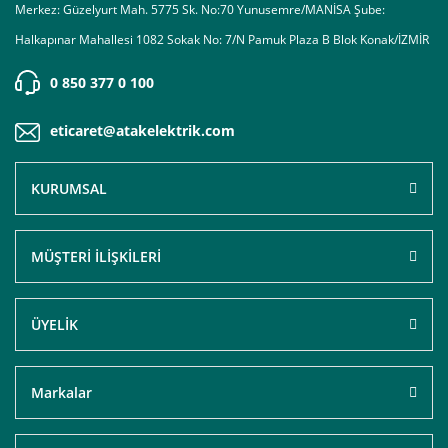
Merkez: Güzelyurt Mah. 5775 Sk. No:70 Yunusemre/MANİSA Şube:
Halkapınar Mahallesi 1082 Sokak No: 7/N Pamuk Plaza B Blok Konak/İZMİR
0 850 377 0 100
eticaret@atakelektrik.com
KURUMSAL
MÜŞTERİ İLİŞKİLERİ
ÜYELİK
Markalar