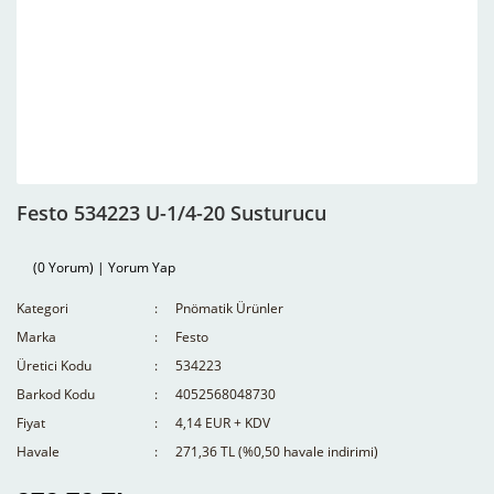
Festo 534223 U-1/4-20 Susturucu
(0 Yorum) | Yorum Yap
Kategori
Pnömatik Ürünler
Marka
Festo
Üretici Kodu
534223
Barkod Kodu
4052568048730
Fiyat
4,14 EUR + KDV
Havale
271,36 TL (%0,50 havale indirimi)