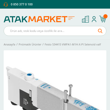
0 850 377 0 100
Anasayfa
Pnömatik Ürünler
Festo 534415 VMPA1-M1H-X-PI Selenoid valf