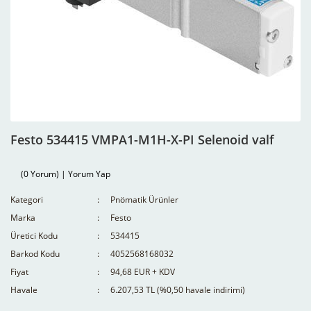
Festo 534415 VMPA1-M1H-X-PI Selenoid valf
(0 Yorum) | Yorum Yap
Kategori
Pnömatik Ürünler
Marka
Festo
Üretici Kodu
534415
Barkod Kodu
4052568168032
Fiyat
94,68 EUR + KDV
Havale
6.207,53 TL (%0,50 havale indirimi)