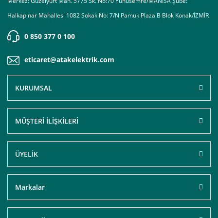
Merkez: Güzelyurt Mah. 5775 Sk. No:70 Yunusemre/MANİSA Şube:
Halkapınar Mahallesi 1082 Sokak No: 7/N Pamuk Plaza B Blok Konak/İZMİR
0 850 377 0 100
eticaret@atakelektrik.com
KURUMSAL
MÜŞTERİ İLİŞKİLERİ
ÜYELİK
Markalar