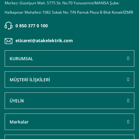
Merkez: Güzelyurt Mah. 5775 Sk. No:70 Yunusemre/MANİSA Şube:
Halkapınar Mahallesi 1082 Sokak No: 7/N Pamuk Plaza B Blok Konak/İZMİR
0 850 377 0 100
eticaret@atakelektrik.com
KURUMSAL
MÜŞTERİ İLİŞKİLERİ
ÜYELİK
Markalar