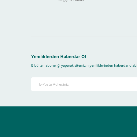
Sitemizden yapacağınız tüm alışverişlerde aşağıdaki adım
Yapmanız gereken adımlar sırasıyla aşağıdaki gibidir;
1- İlk önce sitemize üye olmanız gerekiyor(
zorunludur
) 
2-Ödeme seçenekleri kısmından "
Sanal POS Kredi Kartı
3-Bu kısımda bize iletmek istediğiniz bir not varsa ekley
Yeniliklerden Haberdar Ol
E-bülten aboneliği yaparak sitemizin yeniliklerinden haberdar olabil
4-Son olarak siparişi vermiş olduğunuz e-posta adresiniz
Ekranda Çıkacaktır
.
Lütfen bunlara uygun bir sekilde ödemenizi gerçekleştirin
Destek almak istediğiniz bir konu olduğunda eticaret@atak