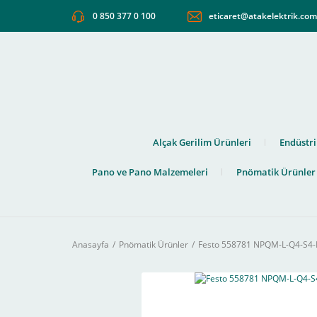
0 850 377 0 100
eticaret@atakelektrik.co
Alçak Gerilim Ürünleri
Endüstri
Pano ve Pano Malzemeleri
Pnömatik Ürünler
Anasayfa
Pnömatik Ürünler
Festo 558781 NPQM-L-Q4-S4-P