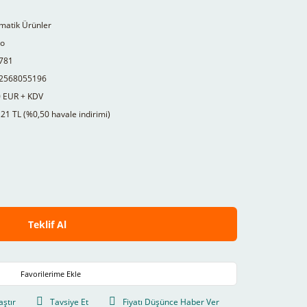
matik Ürünler
to
781
2568055196
0 EUR + KDV
21 TL (%0,50 havale indirimi)
Teklif Al
aştır
Tavsiye Et
Fiyatı Düşünce Haber Ver