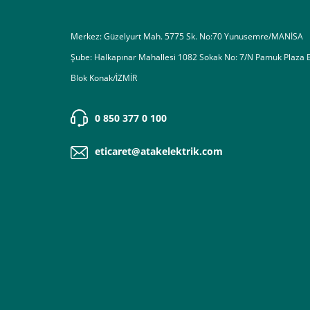
Merkez: Güzelyurt Mah. 5775 Sk. No:70 Yunusemre/MANİSA
Şube: Halkapınar Mahallesi 1082 Sokak No: 7/N Pamuk Plaza 
Blok Konak/İZMİR
0 850 377 0 100
eticaret@atakelektrik.com