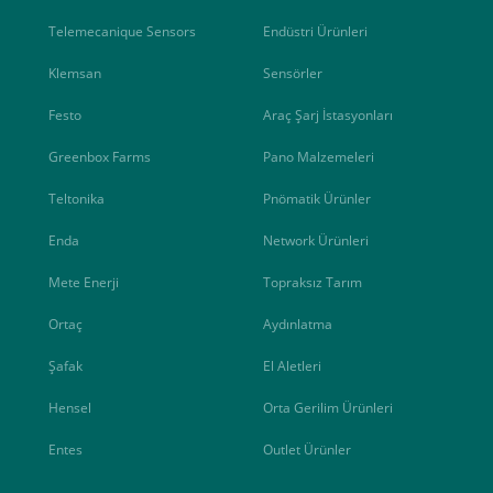
Telemecanique Sensors
Endüstri Ürünleri
Klemsan
Sensörler
Festo
Araç Şarj İstasyonları
Greenbox Farms
Pano Malzemeleri
Teltonika
Pnömatik Ürünler
Enda
Network Ürünleri
Mete Enerji
Topraksız Tarım
Ortaç
Aydınlatma
Şafak
El Aletleri
Hensel
Orta Gerilim Ürünleri
Entes
Outlet Ürünler