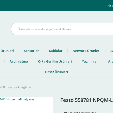
m
Hak
 Ürünleri
Sensörler
Kablolar
Network Ürünleri
S
Aydınlatma
Orta Gerilim Ürünleri
Yazılımlar
Ara
Fırsat Ürünleri
10 L geçmeli bağlantı
Festo 558781 NPQM-L-
(0 Yorum) | Yorum Yap