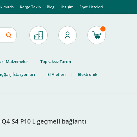
kımızda
Kargo Takip
Blog
İletişim
Fiyat Listeleri
arf Malzemeler
Topraksız Tarım
ç Şarj İstasyonları
El Aletleri
Elektronik
Q4-S4-P10 L geçmeli bağlantı