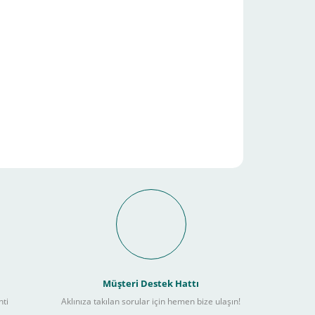
it Ödeme İmkanı Nasıl
Müşteri Destek Hattı
nti
Aklınıza takılan sorular için hemen bize ulaşın!