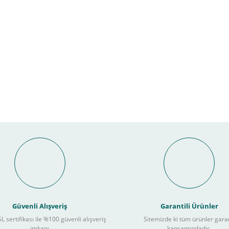
Bu ürüne ilk yorumu siz yapın!
nal POS ile Vade Farksız Taks
Yorum Yaz
Güvenli Alışveriş
Garantili Ürünler
L sertifikası ile %100 güvenli alışveriş
Sitemizde ki tüm ürünler gara
3
imkanı
kapsamındadır.