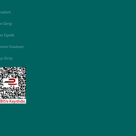
esabım
e Girişi
ni Üyelik
fremi Unuttum
yi Girişi