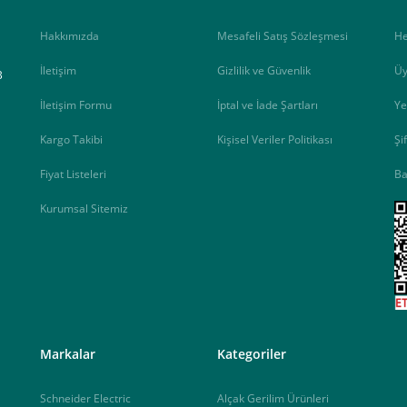
Hakkımızda
Mesafeli Satış Sözleşmesi
H
İletişim
Gizlilik ve Güvenlik
Üy
B
İletişim Formu
İptal ve İade Şartları
Ye
Kargo Takibi
Kişisel Veriler Politikası
Şi
Fiyat Listeleri
Ba
Kurumsal Sitemiz
<
Markalar
Kategoriler
Schneider Electric
Alçak Gerilim Ürünleri