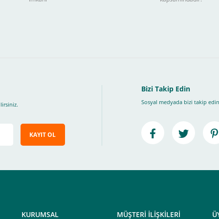
ları takip ederek peşin fiyatına
taksite (
Taksit seçenekleri bankaya göre değiş
, Üye Olmadan Bu Ödeme Sistemini Kullanamıyorsunuz.
" ödeme türünü seçiniz.
ip, "Siparişi Tamamla" butonuna basınız.
Bizi Takip Edin
Sosyal medyada bizi takip edin
irsiniz.
KAYIT OL
e ileteceğimiz link üzerinden tıklayarak 3D Secure güvenli ödeme ile ödemenizi t
iz , yoksa ödemeniz başarısız sonuçlanır.
elektrik.com adresi üzerinden bizlerle iletişime geçebilirsiniz.
KURUMSAL
MÜŞTERİ İLİŞKİLERİ
Ü