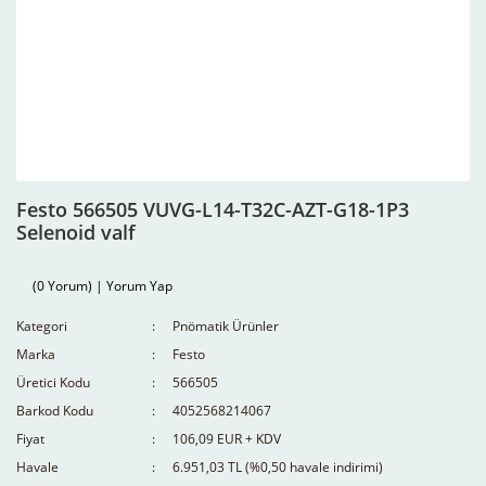
Festo 566505 VUVG-L14-T32C-AZT-G18-1P3
Selenoid valf
(0 Yorum) | Yorum Yap
Kategori
Pnömatik Ürünler
Marka
Festo
Üretici Kodu
566505
Barkod Kodu
4052568214067
Fiyat
106,09 EUR + KDV
Havale
6.951,03 TL (%0,50 havale indirimi)