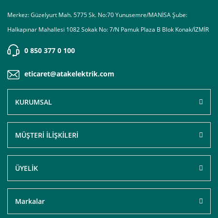
Merkez: Güzelyurt Mah. 5775 Sk. No:70 Yunusemre/MANİSA Şube:
Halkapınar Mahallesi 1082 Sokak No: 7/N Pamuk Plaza B Blok Konak/İZMİR
0 850 377 0 100
eticaret@atakelektrik.com
KURUMSAL
MÜŞTERİ İLİŞKİLERİ
ÜYELİK
Markalar