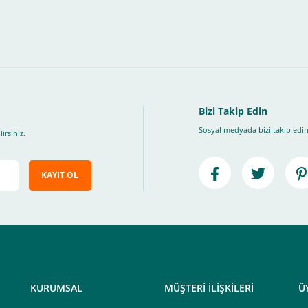
, Üye Olmadan Bu Ödeme Sistemini Kullanamıyorsunuz.
" ödeme türünü seçiniz.
ip, "Siparişi Tamamla" butonuna basınız.
Bizi Takip Edin
Sosyal medyada bizi takip edin
irsiniz.
KAYIT OL
e ileteceğimiz link üzerinden tıklayarak 3D Secure güvenli ödeme ile ödemenizi t
iz , yoksa ödemeniz başarısız sonuçlanır.
elektrik.com adresi üzerinden bizlerle iletişime geçebilirsiniz.
KURUMSAL
MÜŞTERİ İLİŞKİLERİ
Ü