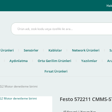
m
Hak
 Ürünleri
Sensörler
Kablolar
Network Ürünleri
S
Aydınlatma
Orta Gerilim Ürünleri
Yazılımlar
Ara
Fırsat Ürünleri
G2 Motor denetleme birimi
Festo 572211 CMMS-S
(0 Yorum) | Yorum Yap