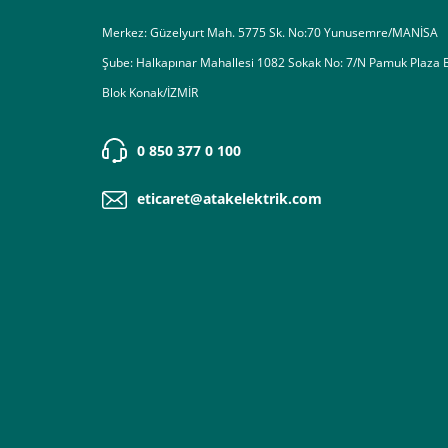
Merkez: Güzelyurt Mah. 5775 Sk. No:70 Yunusemre/MANİSA
Şube: Halkapınar Mahallesi 1082 Sokak No: 7/N Pamuk Plaza 
Blok Konak/İZMİR
0 850 377 0 100
eticaret@atakelektrik.com