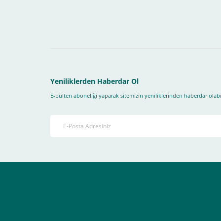
Yapmanız gereken adımlar sırasıyla aşağıdaki gibidir;
1- İlk önce sitemize üye olmanız gerekiyor(
zorunludur
) 
2-Ödeme seçenekleri kısmından "
Sanal POS Kredi Kartı
3-Bu kısımda bize iletmek istediğiniz bir not varsa ekley
Yeniliklerden Haberdar Ol
E-bülten aboneliği yaparak sitemizin yeniliklerinden haberdar olabil
4-Son olarak siparişi vermiş olduğunuz e-posta adresiniz
Ekranda Çıkacaktır
.
Lütfen bunlara uygun bir sekilde ödemenizi gerçekleştirin
Destek almak istediğiniz bir konu olduğunda eticaret@atak