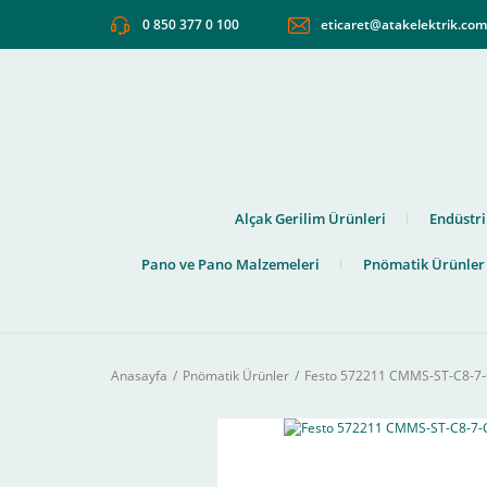
0 850 377 0 100
eticaret@atakelektrik.co
Alçak Gerilim Ürünleri
Endüstri
Pano ve Pano Malzemeleri
Pnömatik Ürünler
Anasayfa
Pnömatik Ürünler
Festo 572211 CMMS-ST-C8-7-