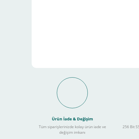
Schneider Electric Sa
Kullanılır ?
Ürün İade & Değişim
Tüm siparişlerinizde kolay ürün iade ve
256 Bit SS
değişim imkanı
Sitemizden yapacağınız tüm alışverişlerde aşağıdaki adım