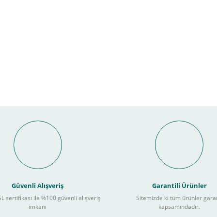
Bu ürüne ilk yorumu siz yapın!
nal POS ile Vade Farksız Taks
Yorum Yaz
Güvenli Alışveriş
Garantili Ürünler
L sertifikası ile %100 güvenli alışveriş
Sitemizde ki tüm ürünler gara
3
imkanı
kapsamındadır.
ları takip ederek peşin fiyatına
taksite (
Taksit seçenekleri bankaya göre değiş