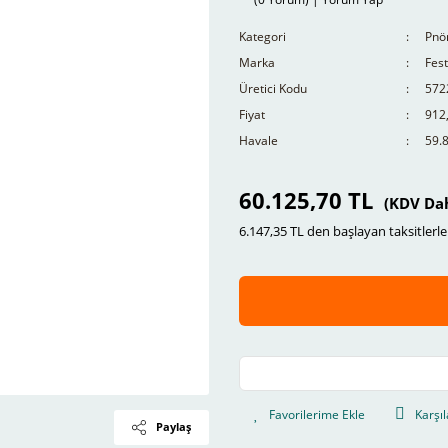
Kategori
Pnö
Marka
Fes
Üretici Kodu
572
Fiyat
912
Havale
59.8
60.125,70 TL
(KDV Dah
6.147,35 TL den başlayan taksitlerle
Karşıl
Paylaş