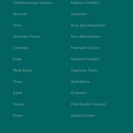
Telemecanique Sensors
Endüstri Ürünleri
Klemsan
Sensörler
Festo
Araç Şarj İstasyonları
Greenbox Farms
Pano Malzemeleri
Teltonika
Pnömatik Ürünler
Enda
Network Ürünleri
Mete Enerji
Topraksız Tarım
Ortaç
Aydınlatma
Şafak
El Aletleri
Hensel
Orta Gerilim Ürünleri
Entes
Outlet Ürünler