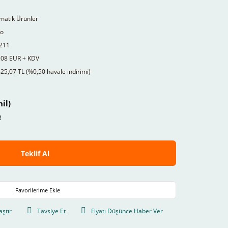
matik Ürünler
to
211
,08 EUR + KDV
25,07 TL (%0,50 havale indirimi)
il)
!
Teklif Al
aştır
Tavsiye Et
Fiyatı Düşünce Haber Ver