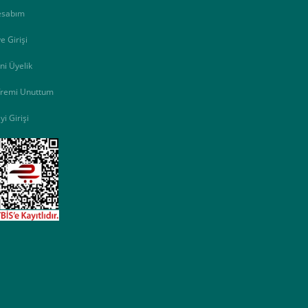
esabım
e Girişi
ni Üyelik
fremi Unuttum
yi Girişi