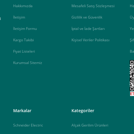
Hakkımızda
Mesafeli Satış Sözleşmesi
H
İletişim
Gizlilik ve Güvenlik
Üy
B
İletişim Formu
İptal ve İade Şartları
Ye
Kargo Takibi
Kişisel Veriler Politikası
Şi
Fiyat Listeleri
Ba
Kurumsal Sitemiz
<
Markalar
Kategoriler
Schneider Electric
Alçak Gerilim Ürünleri