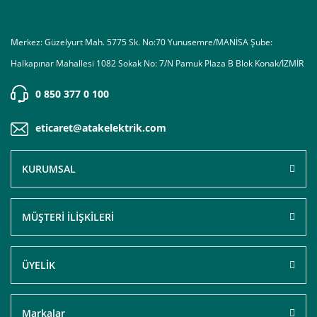
Merkez: Güzelyurt Mah. 5775 Sk. No:70 Yunusemre/MANİSA Şube:
Halkapınar Mahallesi 1082 Sokak No: 7/N Pamuk Plaza B Blok Konak/İZMİR
0 850 377 0 100
eticaret@atakelektrik.com
KURUMSAL
MÜŞTERİ İLİŞKİLERİ
ÜYELİK
Markalar