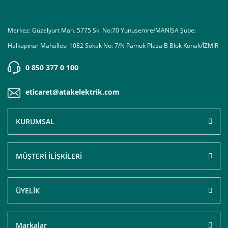
Merkez: Güzelyurt Mah. 5775 Sk. No:70 Yunusemre/MANİSA Şube:
Halkapınar Mahallesi 1082 Sokak No: 7/N Pamuk Plaza B Blok Konak/İZMİR
0 850 377 0 100
eticaret@atakelektrik.com
KURUMSAL
MÜŞTERİ İLİŞKİLERİ
ÜYELİK
Markalar