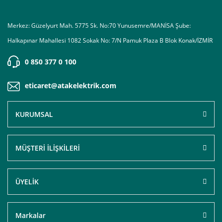
Merkez: Güzelyurt Mah. 5775 Sk. No:70 Yunusemre/MANİSA Şube:
Halkapınar Mahallesi 1082 Sokak No: 7/N Pamuk Plaza B Blok Konak/İZMİR
0 850 377 0 100
eticaret@atakelektrik.com
KURUMSAL
MÜŞTERİ İLİŞKİLERİ
ÜYELİK
Markalar