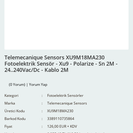
Telemecanique Sensors XU9M18MA230
Fotoelektrik Sensör - Xu9 - Polarize - Sn 2M -
24..240Vac/Dc - Kablo 2M
(0 Yorum) | Yorum Yap
Kategori
Fotoelektrik Sensörler
Marka
Telemecanique Sensors
Üretici Kodu
XU9M18MA230
Barkod Kodu
3389110735864
Fiyat
126,00 EUR + KDV