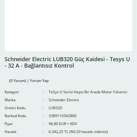
Schneider Electric LUB320 Güç Kaidesi - Tesys U
- 32 A - Bağlantısız Kontrol
(0 Yorum) | Yorum Yap
Kategori
TeSys U Serisi Hepsi Bir Arada Motor Yolverici
Marka
Schneider Electric
Üretici Kodu
LUB320
Barkod Kodu
3389110362800
Fiyat
96,80 EUR + KDV
Havale
6.342,25 TL (%0,50 havale indirimi)