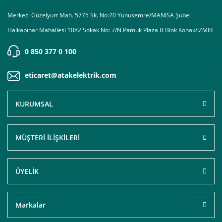
Merkez: Güzelyurt Mah. 5775 Sk. No:70 Yunusemre/MANİSA Şube:
Halkapınar Mahallesi 1082 Sokak No: 7/N Pamuk Plaza B Blok Konak/İZMİR
0 850 377 0 100
eticaret@atakelektrik.com
KURUMSAL
MÜŞTERİ İLİŞKİLERİ
ÜYELİK
Markalar