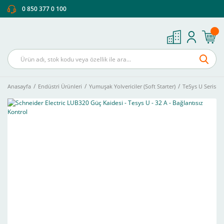
0 850 377 0 100
Anasayfa
Endüstri Ürünleri
Yumuşak Yolvericiler (Soft Starter)
TeSys U Serisi H