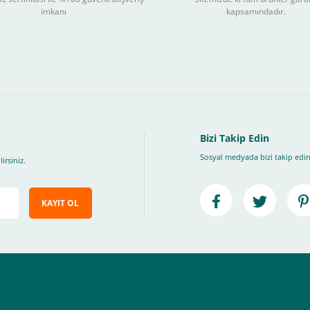
3
imkanı
kapsamındadır.
ları takip ederek peşin fiyatına
taksite (
Taksit seçenekleri bankaya göre değiş
, Üye Olmadan Bu Ödeme Sistemini Kullanamıyorsunuz.
" ödeme türünü seçiniz.
ip, "Siparişi Tamamla" butonuna basınız.
Bizi Takip Edin
Sosyal medyada bizi takip edin
irsiniz.
KAYIT OL
e ileteceğimiz link üzerinden tıklayarak 3D Secure güvenli ödeme ile ödemenizi t
iz , yoksa ödemeniz başarısız sonuçlanır.
elektrik.com adresi üzerinden bizlerle iletişime geçebilirsiniz.