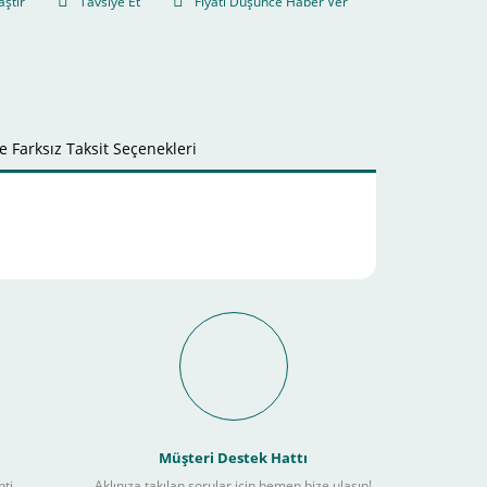
aştır
Tavsiye Et
Fiyatı Düşünce Haber Ver
 Farksız Taksit Seçenekleri
it Ödeme İmkanı Nasıl
Müşteri Destek Hattı
nti
Aklınıza takılan sorular için hemen bize ulaşın!