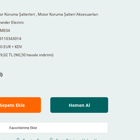
r Koruma Şalterleri
,
Motor Koruma Şalteri Aksesuarları
eider Electric
2ME04
9110343014
00 EUR + KDV
9,02 TL (%0,50 havale indirimi)
l)
Sepete Ekle
Hemen Al