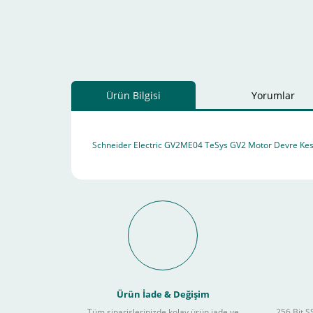
Ürün Bilgisi
Yorumlar
Schneider Electric GV2ME04 TeSys GV2 Motor Devre Kesi
Schneider Electric Sa
Kullanılır ?
Ürün İade & Değişim
Tüm siparişlerinizde kolay ürün iade ve
256 Bit SS