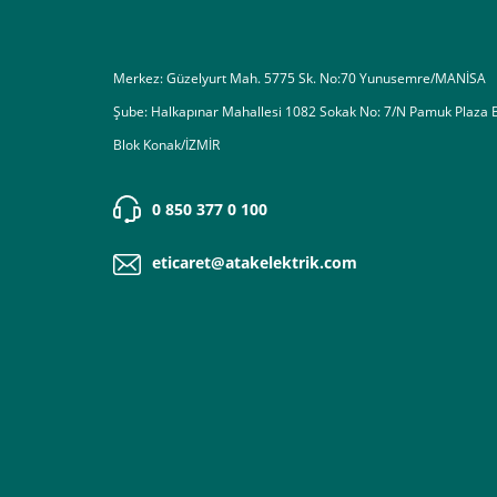
Merkez: Güzelyurt Mah. 5775 Sk. No:70 Yunusemre/MANİSA
Şube: Halkapınar Mahallesi 1082 Sokak No: 7/N Pamuk Plaza 
Blok Konak/İZMİR
0 850 377 0 100
eticaret@atakelektrik.com