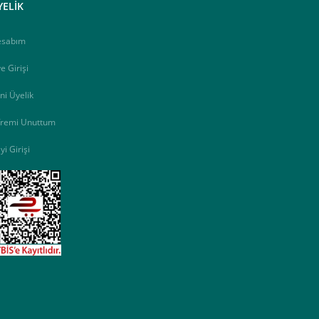
YELİK
esabım
e Girişi
ni Üyelik
fremi Unuttum
yi Girişi