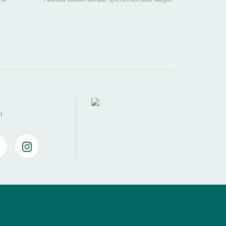
ebilir
) kadar alışverişlerinizi tamamlayabilirsiniz.
!
amamlayabilirsiniz ,
Bankalara Göre Taksit Tablosu