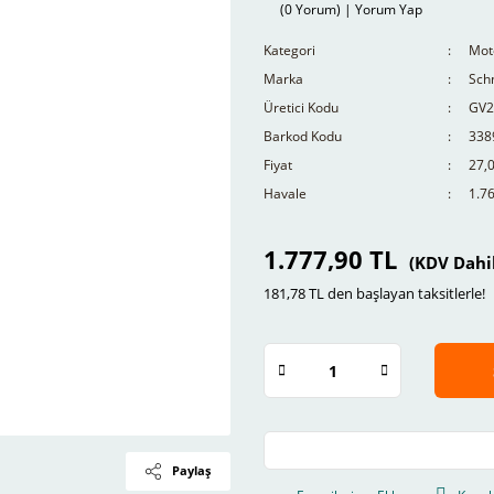
(0 Yorum) | Yorum Yap
Kategori
Moto
Marka
Schn
Üretici Kodu
GV
Barkod Kodu
338
Fiyat
27,
Havale
1.76
1.777,90 TL
(KDV Dahi
181,78 TL den başlayan taksitlerle!
Paylaş