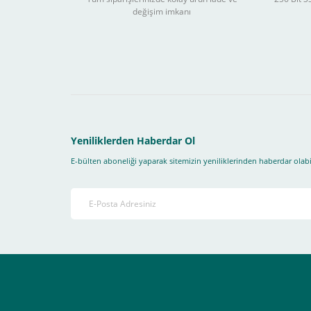
değişim imkanı
Sitemizden yapacağınız tüm alışverişlerde aşağıdaki adım
Yapmanız gereken adımlar sırasıyla aşağıdaki gibidir;
1- İlk önce sitemize üye olmanız gerekiyor(
zorunludur
) 
2-Ödeme seçenekleri kısmından "
Sanal POS Kredi Kartı
3-Bu kısımda bize iletmek istediğiniz bir not varsa ekley
Yeniliklerden Haberdar Ol
E-bülten aboneliği yaparak sitemizin yeniliklerinden haberdar olabil
4-Son olarak siparişi vermiş olduğunuz e-posta adresiniz
Ekranda Çıkacaktır
.
Lütfen bunlara uygun bir sekilde ödemenizi gerçekleştirin
Destek almak istediğiniz bir konu olduğunda eticaret@atak