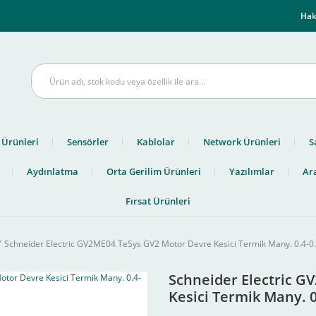
m
Hak
 Ürünleri
Sensörler
Kablolar
Network Ürünleri
S
Aydınlatma
Orta Gerilim Ürünleri
Yazılımlar
Ara
Fırsat Ürünleri
Schneider Electric GV2ME04 TeSys GV2 Motor Devre Kesici Termik Many. 0.4-0
Schneider Electric G
Kesici Termik Many. 0