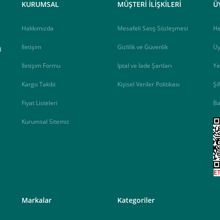
KURUMSAL
MÜŞTERİ İLİŞKİLERİ
Ü
Hakkımızda
Mesafeli Satış Sözleşmesi
H
İletişim
Gizlilik ve Güvenlik
Üy
B
İletişim Formu
İptal ve İade Şartları
Ye
Kargo Takibi
Kişisel Veriler Politikası
Şi
Fiyat Listeleri
Ba
Kurumsal Sitemiz
<
Markalar
Kategoriler