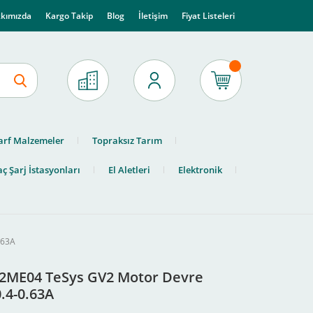
kımızda
Kargo Takip
Blog
İletişim
Fiyat Listeleri
arf Malzemeler
Topraksız Tarım
ç Şarj İstasyonları
El Aletleri
Elektronik
.63A
V2ME04 TeSys GV2 Motor Devre
.4-0.63A