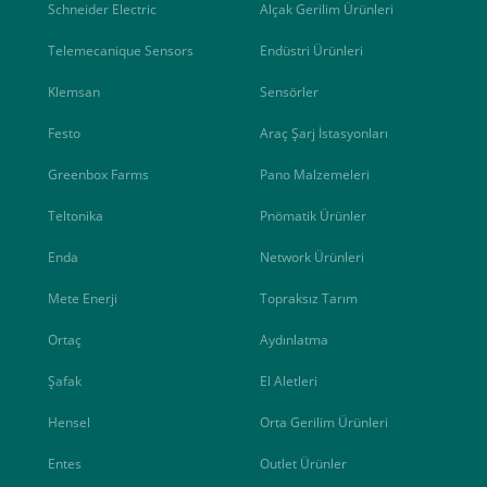
Schneider Electric
Alçak Gerilim Ürünleri
Telemecanique Sensors
Endüstri Ürünleri
Klemsan
Sensörler
Festo
Araç Şarj İstasyonları
Greenbox Farms
Pano Malzemeleri
Teltonika
Pnömatik Ürünler
Enda
Network Ürünleri
Mete Enerji
Topraksız Tarım
Ortaç
Aydınlatma
Şafak
El Aletleri
Hensel
Orta Gerilim Ürünleri
Entes
Outlet Ürünler