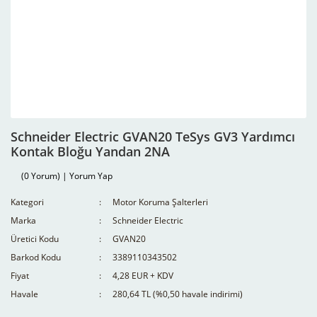
Schneider Electric GVAN20 TeSys GV3 Yardımcı
Kontak Bloğu Yandan 2NA
(0 Yorum) | Yorum Yap
Kategori
Motor Koruma Şalterleri
Marka
Schneider Electric
Üretici Kodu
GVAN20
Barkod Kodu
3389110343502
Fiyat
4,28 EUR + KDV
Havale
280,64 TL (%0,50 havale indirimi)