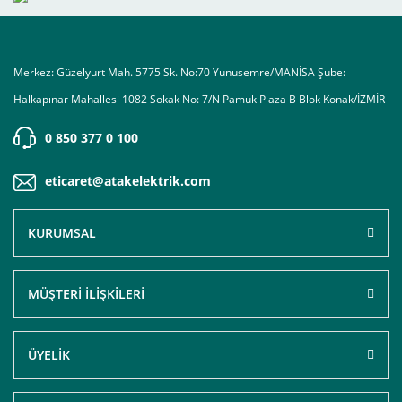
Merkez: Güzelyurt Mah. 5775 Sk. No:70 Yunusemre/MANİSA Şube:
Halkapınar Mahallesi 1082 Sokak No: 7/N Pamuk Plaza B Blok Konak/İZMİR
0 850 377 0 100
eticaret@atakelektrik.com
KURUMSAL
MÜŞTERİ İLİŞKİLERİ
ÜYELİK