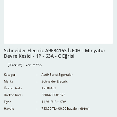
Schneider Electric A9F84163 İc60H - Minyatür
Devre Kesici - 1P - 63A - C Eğrisi
(0 Yorum) | Yorum Yap
Kategori
Acti9 Serisi Sigortalar
Marka
Schneider Electric
Üretici Kodu
A9F84163
Barkod Kodu
3606480081873
Fiyat
11,96 EUR + KDV
Havale
783,50 TL (%0,50 havale indirimi)