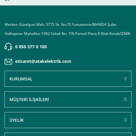
Merkez: Güzelyurt Mah. 5775 Sk. No:70 Yunusemre/MANİSA Şube:
Halkapınar Mahallesi 1082 Sokak No: 7/N Pamuk Plaza B Blok Konak/İZMİR
0 850 377 0 100
eticaret@atakelektrik.com
KURUMSAL
MÜŞTERİ İLİŞKİLERİ
ÜYELİK