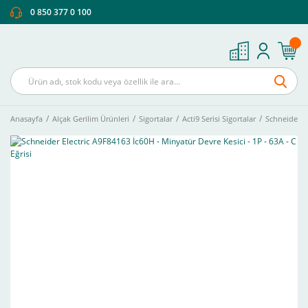
0 850 377 0 100
Anasayfa
Alçak Gerilim Ürünleri
Sigortalar
Acti9 Serisi Sigortalar
Schneider El